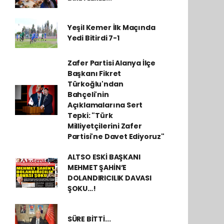
Yeşil Kemer İlk Maçında
Yedi Bitirdi 7-1
Zafer Partisi Alanya İlçe
Başkanı Fikret
Türkoğlu'ndan
Bahçeli'nin
Açıklamalarına Sert
Tepki: "Türk
Milliyetçilerini Zafer
Partisi'ne Davet Ediyoruz"
ALTSO ESKİ BAŞKANI
MEHMET ŞAHİN’E
DOLANDIRICILIK DAVASI
ŞOKU…!
SÜRE BİTTİ...