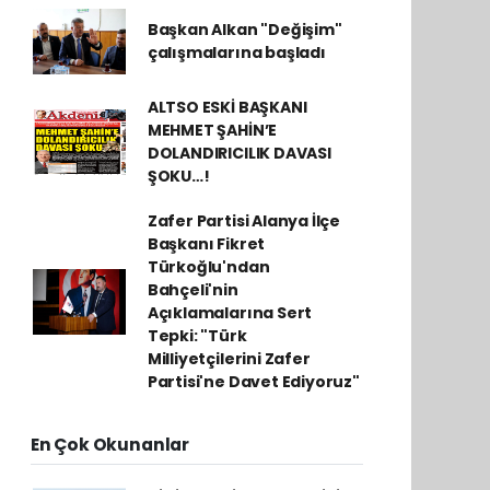
Başkan Alkan "Değişim"
çalışmalarına başladı
ALTSO ESKİ BAŞKANI
MEHMET ŞAHİN’E
DOLANDIRICILIK DAVASI
ŞOKU…!
Zafer Partisi Alanya İlçe
Başkanı Fikret
Türkoğlu'ndan
Bahçeli'nin
Açıklamalarına Sert
Tepki: "Türk
Milliyetçilerini Zafer
Partisi'ne Davet Ediyoruz"
En Çok Okunanlar