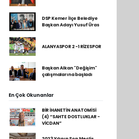
DSP Kemer İlçe Belediye
Başkan Adayı Yusuf Üras
ALANYASPOR 2 -1 RİZESPOR
Başkan Alkan "Değişim"
çalışmalarına başladı
En Çok Okunanlar
BİR İHANETİN ANATOMİSİ
(4) “SAHTE DOSTLUKLAR -
VİCDAN”
2023 Yılının Son Meclis