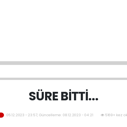
SÜRE BİTTİ...
05.12.2023 - 23:57, Güncelleme: 08.12.2023 - 04:21
5169+ kez o