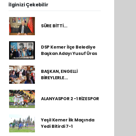
İlginizi Çekebilir
SÜRE BİTTİ...
DSP Kemer İlçe Belediye
Başkan Adayı Yusuf Üras
BAŞKAN, ENGELLİ
BİREYLERLE...
ALANYASPOR 2 -1 RİZESPOR
Yeşil Kemer İlk Maçında
Yedi Bitirdi 7-1