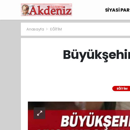
SİYASİ PAR
Anasayfa
EĞİTİM
Büyükşehir
EĞİTİM