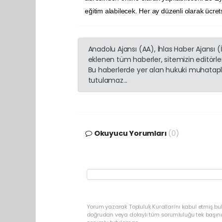
eğitim alabilecek. Her ay düzenli olarak üc
Anadolu Ajansı (AA), İhlas Haber Ajansı 
eklenen tüm haberler, sitemizin editörl
Bu haberlerde yer alan hukuki muhatapla
tutulamaz...
Okuyucu Yorumları
(0)
Yorum yazarak Topluluk Kuralları’nı kabul etmiş bu
doğrudan veya dolaylı tüm sorumluluğu tek başınız