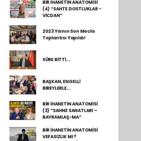
BİR İHANETİN ANATOMİSİ
(4) “SAHTE DOSTLUKLAR -
VİCDAN”
2023 Yılının Son Meclis
Toplantısı Yapıldı!
SÜRE BİTTİ...
BAŞKAN, ENGELLİ
BİREYLERLE...
BİR İHANETİN ANATOMİSİ
(3) “SAHNE SANATLARI –
BAYRAMLAŞ-MA”
BİR İHANETİN ANATOMİSİ
VEFASIZLIK MI ?