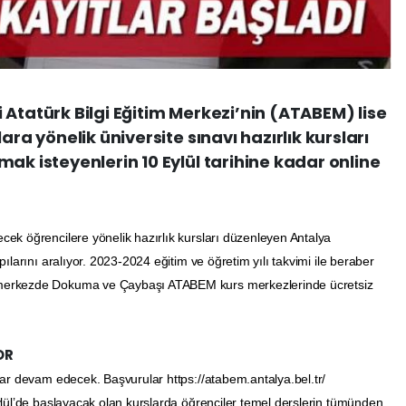
 Atatürk Bilgi Eğitim Merkezi’nin (ATABEM) lise
ara yönelik üniversite sınavı hazırlık kursları
ak isteyenlerin 10 Eylül tarihine kadar online
ek öğrencilere yönelik hazırlık kursları düzenleyen Antalya
ılarını aralıyor. 2023-2024 eğitim ve öğretim yılı takvimi ile beraber
merkezde Dokuma ve Çaybaşı ATABEM kurs merkezlerinde ücretsiz
OR
dar devam edecek. Başvurular https://atabem.antalya.bel.tr/
ylül’de başlayacak olan kurslarda öğrenciler temel derslerin tümünden