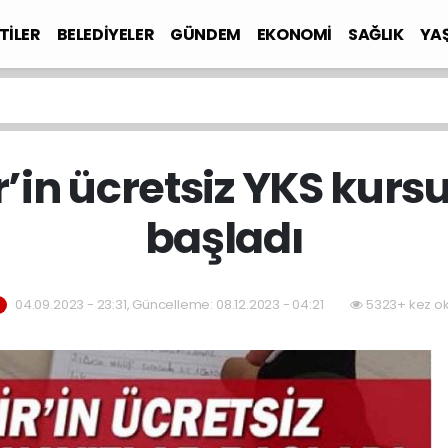
TİLER
BELEDİYELER
GÜNDEM
EKONOMİ
SAĞLIK
YA
’in ücretsiz YKS kursu
başladı
04.09.2023 - 23:31, Güncelleme: 08.12.2023 - 04:21
5323+ kez o