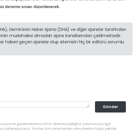
retsiz deneme sınavı düzenlenecek.
(İHA), Demirören Haber Ajansı (DHA) ve diğer ajanslar tarafından
erinin müdahalesi olmadan ajans kanallarından çekilmektedir.
r haberi geçen ajanslar olup sitemizin hiç bir editörü sorumlu
Gönder
lunuyor ve gazeteakdeniz.com.tr sitesine yaptığınız yorumunuzla ilgili
a üstleniyorsunuz. Yazılan tüm yorumlardan site yönetimi hiçbir şekilde