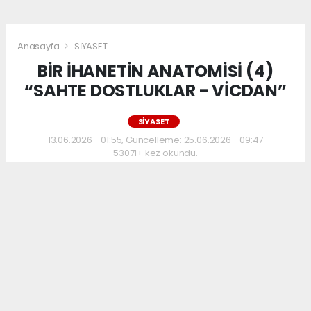
Anasayfa
SİYASET
BİR İHANETİN ANATOMİSİ (4)
“SAHTE DOSTLUKLAR - VİCDAN”
SİYASET
13.06.2026 - 01:55, Güncelleme: 25.06.2026 - 09:47
53071+ kez okundu.
Karanlıkta kalan noktaları, açık yüreklilikle
ortaya koymaktan çekinmediğimiz için,
büyük kitleler tarafından, dikkatle takip
edildiğini, gelen olumlu tepkiler üzerinden de
anladığımız, yazı dizimize devam ediyoruz.