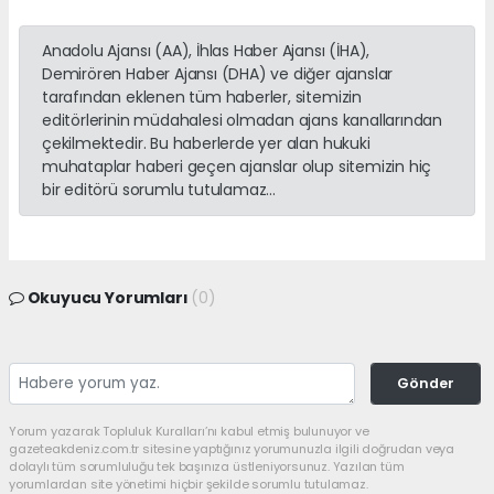
Anadolu Ajansı (AA), İhlas Haber Ajansı (İHA),
Demirören Haber Ajansı (DHA) ve diğer ajanslar
tarafından eklenen tüm haberler, sitemizin
editörlerinin müdahalesi olmadan ajans kanallarından
çekilmektedir. Bu haberlerde yer alan hukuki
muhataplar haberi geçen ajanslar olup sitemizin hiç
bir editörü sorumlu tutulamaz...
Okuyucu Yorumları
(0)
Gönder
Yorum yazarak Topluluk Kuralları’nı kabul etmiş bulunuyor ve
gazeteakdeniz.com.tr sitesine yaptığınız yorumunuzla ilgili doğrudan veya
dolaylı tüm sorumluluğu tek başınıza üstleniyorsunuz. Yazılan tüm
yorumlardan site yönetimi hiçbir şekilde sorumlu tutulamaz.