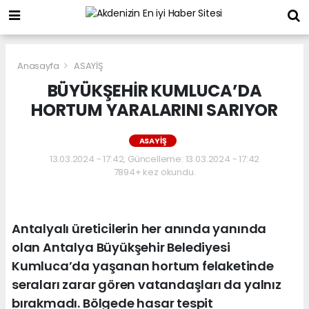
Anasayfa
ASAYİŞ
BÜYÜKŞEHİR KUMLUCA’DA
HORTUM YARALARINI SARIYOR
ASAYİŞ
13.03.2024 - 17:42, Güncelleme: 13.03.2024 - 17:42
7894+ kez okundu.
Antalyalı üreticilerin her anında yanında
olan Antalya Büyükşehir Belediyesi
Kumluca’da yaşanan hortum felaketinde
seraları zarar gören vatandaşları da yalnız
bırakmadı. Bölgede hasar tespit