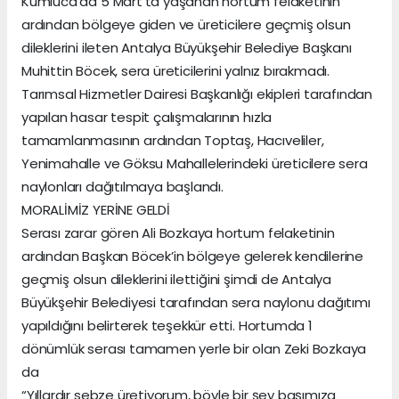
Kumluca’da 5 Mart’ta yaşanan hortum felaketinin
ardından bölgeye giden ve üreticilere geçmiş olsun
dileklerini ileten Antalya Büyükşehir Belediye Başkanı
Muhittin Böcek, sera üreticilerini yalnız bırakmadı.
Tarımsal Hizmetler Dairesi Başkanlığı ekipleri tarafından
yapılan hasar tespit çalışmalarının hızla
tamamlanmasının ardından Toptaş, Hacıveliler,
Yenimahalle ve Göksu Mahallelerindeki üreticilere sera
naylonları dağıtılmaya başlandı.
MORALİMİZ YERİNE GELDİ
Serası zarar gören Ali Bozkaya hortum felaketinin
ardından Başkan Böcek’in bölgeye gelerek kendilerine
geçmiş olsun dileklerini ilettiğini şimdi de Antalya
Büyükşehir Belediyesi tarafından sera naylonu dağıtımı
yapıldığını belirterek teşekkür etti. Hortumda 1
dönümlük serası tamamen yerle bir olan Zeki Bozkaya
da
“Yıllardır sebze üretiyorum, böyle bir şey başımıza