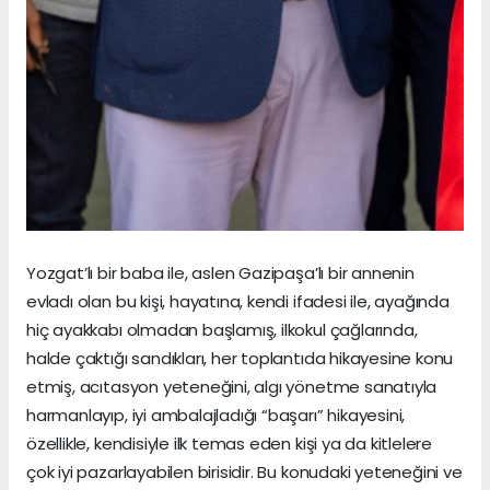
Yozgat’lı bir baba ile, aslen Gazipaşa’lı bir annenin
evladı olan bu kişi, hayatına, kendi ifadesi ile, ayağında
hiç ayakkabı olmadan başlamış, ilkokul çağlarında,
halde çaktığı sandıkları, her toplantıda hikayesine konu
etmiş, acıtasyon yeteneğini, algı yönetme sanatıyla
harmanlayıp, iyi ambalajladığı “başarı” hikayesini,
özellikle, kendisiyle ilk temas eden kişi ya da kitlelere
çok iyi pazarlayabilen birisidir. Bu konudaki yeteneğini ve