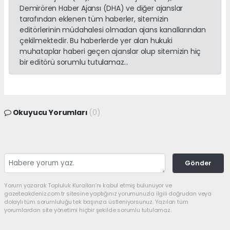
Demirören Haber Ajansı (DHA) ve diğer ajanslar
tarafından eklenen tüm haberler, sitemizin
editörlerinin müdahalesi olmadan ajans kanallarından
çekilmektedir. Bu haberlerde yer alan hukuki
muhataplar haberi geçen ajanslar olup sitemizin hiç
bir editörü sorumlu tutulamaz...
Okuyucu Yorumları
(0)
Gönder
Yorum yazarak Topluluk Kuralları’nı kabul etmiş bulunuyor ve
gazeteakdeniz.com.tr sitesine yaptığınız yorumunuzla ilgili doğrudan veya
dolaylı tüm sorumluluğu tek başınıza üstleniyorsunuz. Yazılan tüm
yorumlardan site yönetimi hiçbir şekilde sorumlu tutulamaz.