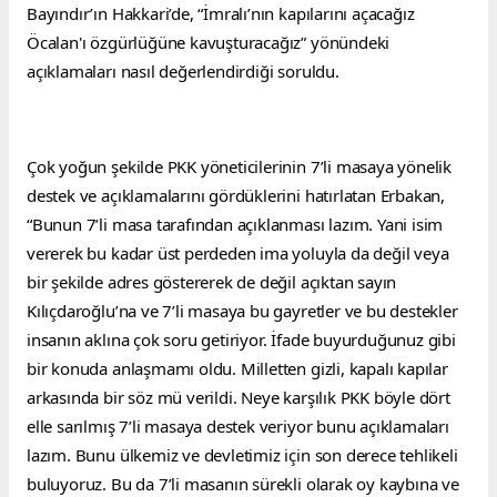
Bayındır’ın Hakkari’de, “İmralı’nın kapılarını açacağız 
Öcalan'ı özgürlüğüne kavuşturacağız” yönündeki 
açıklamaları nasıl değerlendirdiği soruldu.
Çok yoğun şekilde PKK yöneticilerinin 7’li masaya yönelik 
destek ve açıklamalarını gördüklerini hatırlatan Erbakan, 
“Bunun 7’li masa tarafından açıklanması lazım. Yani isim 
vererek bu kadar üst perdeden ima yoluyla da değil veya 
bir şekilde adres göstererek de değil açıktan sayın 
Kılıçdaroğlu’na ve 7’li masaya bu gayretler ve bu destekler 
insanın aklına çok soru getiriyor. İfade buyurduğunuz gibi 
bir konuda anlaşmamı oldu. Milletten gizli, kapalı kapılar 
arkasında bir söz mü verildi. Neye karşılık PKK böyle dört 
elle sarılmış 7’li masaya destek veriyor bunu açıklamaları 
lazım. Bunu ülkemiz ve devletimiz için son derece tehlikeli 
buluyoruz. Bu da 7’li masanın sürekli olarak oy kaybına ve 