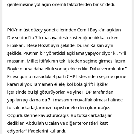
gerilemesine yol açan önemli faktörlerden birisi” dedi.
PKK’nın üst düzey yöneticilerinden Cemil Bayık’ın açıktan 
Düsseldorf’ta 7’li masaya destek istediğine dikkat çeken 
Erbakan, “Bese Hozat aynı şekilde. Duran Kalkan aynı 
şekilde. PKK’nın bir yöneticisi açıklama yapıyor diyor ki, “7’li 
masanın, Millet ittifakının tek listeden seçime girmesi lazım. 
Böyle olursa daha etkili sonuç elde edilir. Daha verimli olur.” 
Ertesi gün o masadaki 4 parti CHP listesinden seçime girme 
kararı alıyor. Tamamen el ele, kol kola girift ilişkiler 
içerisinde bu işi götürüyorlar. Ve yine HDP tarafından 
yapılan açıklama da 7’li masanın muvaffak olması halinde 
tutsak arkadaşlarımızı hapishanelerden çıkaracağız. 
Özgürlüklerine kavuşturacağız. Bu tutsak arkadaşlar 
dedikleri Abdullah Öcalan ve diğer teröristleri kast 
ediyorlar” ifadelerini kullandı.