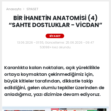
Anasayfa
SİYASET
BİR İHANETİN ANATOMİSİ (4)
“SAHTE DOSTLUKLAR - VİCDAN”
SİYASET
13.06.2026 - 01:55, Güncelleme: 25.06.2026 - 09:47
53098+ kez okundu.
Karanlıkta kalan noktaları, açık yüreklilikle
ortaya koymaktan çekinmediğimiz için,
büyük kitleler tarafından, dikkatle takip
edildiğini, gelen olumlu tepkiler üzerinden de
anladığımız, yazı dizimize devam ediyoruz.