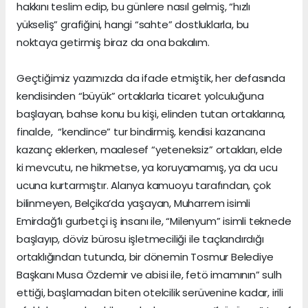
hakkını teslim edip, bu günlere nasıl gelmiş, “hızlı
yükseliş” grafiğini, hangi “sahte” dostluklarla, bu
noktaya getirmiş biraz da ona bakalım.
Geçtiğimiz yazımızda da ifade etmiştik, her defasında
kendisinden “büyük” ortaklarla ticaret yolculuğuna
başlayan, bahse konu bu kişi, elinden tutan ortaklarına,
finalde, “kendince” tur bindirmiş, kendisi kazancına
kazanç eklerken, maalesef “yeteneksiz” ortakları, elde
ki mevcutu, ne hikmetse, ya koruyamamış, ya da ucu
ucuna kurtarmıştır. Alanya kamuoyu tarafından, çok
bilinmeyen, Belçika’da yaşayan, Muharrem isimli
Emirdağ’lı gurbetçi iş insanı ile, “Milenyum” isimli teknede
başlayıp, döviz bürosu işletmeciliği ile taçlandırdığı
ortaklığından tutunda, bir dönemin Tosmur Belediye
Başkanı Musa Özdemir ve abisi ile, fetö imamının” sulh
ettiği, başlamadan biten otelcilik serüvenine kadar, irili