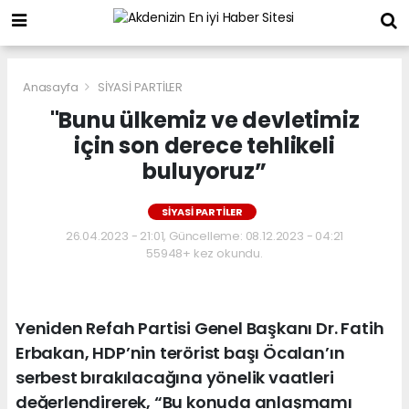
Anasayfa
SİYASİ PARTİLER
"Bunu ülkemiz ve devletimiz
için son derece tehlikeli
buluyoruz”
SİYASİ PARTİLER
26.04.2023 - 21:01, Güncelleme: 08.12.2023 - 04:21
55948+ kez okundu.
Yeniden Refah Partisi Genel Başkanı Dr. Fatih
Erbakan, HDP’nin terörist başı Öcalan’ın
serbest bırakılacağına yönelik vaatleri
değerlendirerek, “Bu konuda anlaşmamı