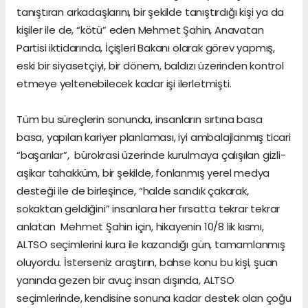
tanıştıran arkadaşlarını, bir şekilde tanıştırdığı kişi ya da
kişiler ile de, “kötü” eden Mehmet Şahin, Anavatan
Partisi iktidarında, İçişleri Bakanı olarak görev yapmış,
eski bir siyasetçiyi, bir dönem, baldızı üzerinden kontrol
etmeye yeltenebilecek kadar işi ilerletmişti.
Tüm bu süreçlerin sonunda, insanların sırtına basa
basa, yapılan kariyer planlaması, iyi ambalajlanmış ticari
“başarılar”, bürokrasi üzerinde kurulmaya çalışılan gizli-
aşikar tahakküm, bir şekilde, fonlanmış yerel medya
desteği ile de birleşince, “halde sandık çakarak,
sokaktan geldiğini” insanlara her fırsatta tekrar tekrar
anlatan Mehmet Şahin için, hikayenin 10/8 lik kısmı,
ALTSO seçimlerini kura ile kazandığı gün, tamamlanmış
oluyordu. İsterseniz araştırın, bahse konu bu kişi, şuan
yanında gezen bir avuç insan dışında, ALTSO
seçimlerinde, kendisine sonuna kadar destek olan çoğu