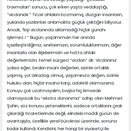
travmaları” sonucu, çok erken yaşta vedalaştığı,
“vicdanıdır.” Ticari ahlakını bozmamış, düzgün insanların,
yukarıda yazılanları anlamakta güçlük çektiğini biliyoruz.
Ancak, “kişi vicdanında aklamadığı hiçbir günahı
işlemez..! ” Bugün, yaşamımızın her anında
içselleştirdiğimiz, sınırlarımızın, sorumluluklarımızın, diğer
insanlarla olan ilişkilerimizin ve hatta ahlaki
değerlerimizin, temel süzgeci “vicdan” dır. Vicdanınız
yoksa eğer, bırakın insani değerleri, sizinle ortaklık
yapmış, yol arkadaşı olmuş, yaşamınıza değen, sizinle
hukuku olan, hiçbir insana karşı, adaletli olamazsınız.
Konuyu çok uzatmayalım, başka hiç kimsede
olamayacak bu “ekstra donanıma” sahip olan Mehmet
Şahin, söz konusu yeteneklerini, sadece ortaklarını çırak
çıkardığı ticaretlerinde değil, elindeki maddi gücün de
avantajıyla, özellikle yerel bürokrasi üzerinde, sonuna
kadar kullandı. Kendisini, her hangi bir siyasetçi ile