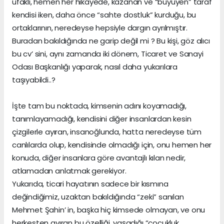
ufaklı, hemen her hikayede, kazanan ve “büyüyen” taraf
kendisi iken, daha önce “sahte dostluk” kurduğu, bu
ortaklarının, neredeyse hepsiyle dargın ayrılmıştır.
Buradan bakıldığında ne garip değil mi ? Bu kişi, göz alıcı
bu cv’ sini, aynı zamanda iki dönem, Ticaret ve Sanayi
Odası Başkanlığı yaparak, nasıl daha yukarılara
taşıyabildi..?
İşte tam bu noktada, kimsenin adını koyamadığı,
tanımlayamadığı, kendisini diğer insanlardan kesin
çizgilerle ayıran, insanoğlunda, hatta neredeyse tüm
canlılarda olup, kendisinde olmadığı için, onu hemen her
konuda, diğer insanlara göre avantajlı kılan nedir,
atlamadan anlatmak gerekiyor.
Yukarıda, ticari hayatının sadece bir kısmına
değindiğimiz, uzaktan bakıldığında “zeki” sanılan
Mehmet Şahin’ in, başka hiç kimsede olmayan, ve onu
herkesten ayıran bu özelliği, yaşadığı “çocukluk