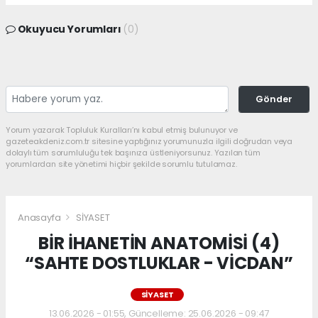
Okuyucu Yorumları
(0)
Gönder
Yorum yazarak Topluluk Kuralları’nı kabul etmiş bulunuyor ve
gazeteakdeniz.com.tr sitesine yaptığınız yorumunuzla ilgili doğrudan veya
dolaylı tüm sorumluluğu tek başınıza üstleniyorsunuz. Yazılan tüm
yorumlardan site yönetimi hiçbir şekilde sorumlu tutulamaz.
Anasayfa
SİYASET
BİR İHANETİN ANATOMİSİ (4)
“SAHTE DOSTLUKLAR - VİCDAN”
SİYASET
13.06.2026 - 01:55, Güncelleme: 25.06.2026 - 09:47