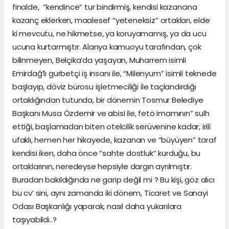
finalde, “kendince” tur bindirmiş, kendisi kazancına
kazanç eklerken, maalesef “yeteneksiz” ortakları, elde
ki mevcutu, ne hikmetse, ya koruyamamış, ya da ucu
ucuna kurtarmıştır. Alanya kamuoyu tarafından, çok
bilinmeyen, Belçika’da yaşayan, Muharrem isimli
Emirdağ’lı gurbetçi iş insanı ile, “Milenyum” isimli teknede
başlayıp, döviz bürosu işletmeciliği ile taçlandırdığı
ortaklığından tutunda, bir dönemin Tosmur Belediye
Başkanı Musa Özdemir ve abisi ile, fetö imamının” sulh
ettiği, başlamadan biten otelcilik serüvenine kadar, irili
ufaklı, hemen her hikayede, kazanan ve “büyüyen” taraf
kendisi iken, daha önce “sahte dostluk” kurduğu, bu
ortaklarının, neredeyse hepsiyle dargın ayrılmıştır.
Buradan bakıldığında ne garip değil mi ? Bu kişi, göz alıcı
bu cv’ sini, aynı zamanda iki dönem, Ticaret ve Sanayi
Odası Başkanlığı yaparak, nasıl daha yukarılara
taşıyabildi..?