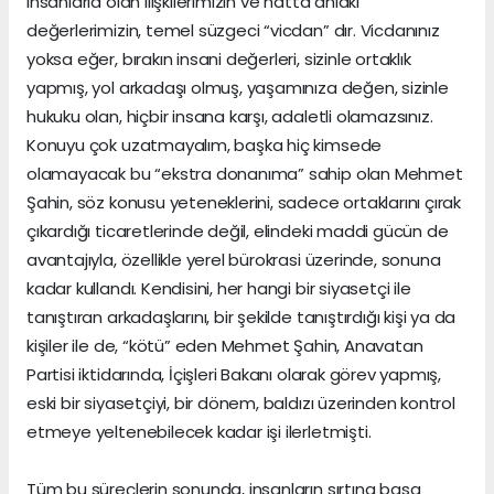
insanlarla olan ilişkilerimizin ve hatta ahlaki
değerlerimizin, temel süzgeci “vicdan” dır. Vicdanınız
yoksa eğer, bırakın insani değerleri, sizinle ortaklık
yapmış, yol arkadaşı olmuş, yaşamınıza değen, sizinle
hukuku olan, hiçbir insana karşı, adaletli olamazsınız.
Konuyu çok uzatmayalım, başka hiç kimsede
olamayacak bu “ekstra donanıma” sahip olan Mehmet
Şahin, söz konusu yeteneklerini, sadece ortaklarını çırak
çıkardığı ticaretlerinde değil, elindeki maddi gücün de
avantajıyla, özellikle yerel bürokrasi üzerinde, sonuna
kadar kullandı. Kendisini, her hangi bir siyasetçi ile
tanıştıran arkadaşlarını, bir şekilde tanıştırdığı kişi ya da
kişiler ile de, “kötü” eden Mehmet Şahin, Anavatan
Partisi iktidarında, İçişleri Bakanı olarak görev yapmış,
eski bir siyasetçiyi, bir dönem, baldızı üzerinden kontrol
etmeye yeltenebilecek kadar işi ilerletmişti.
Tüm bu süreçlerin sonunda, insanların sırtına basa