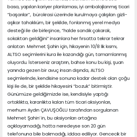
basa, yapılan kariyer planlaması, iyi ambalajlanmış ticari
“başarılar”, bürokrasi üzerinde kurulmaya çalışılan gizli-
aşikar tahakküm, bir şekilde, fonlanmış yerel medya
desteği ile de birleşince, “halde sandık çakarak,
sokaktan geldiğini” insanlara her fırsatta tekrar tekrar
anlatan Mehmet Şahin için, hikayenin 10/8 lik kısmı,
ALTSO seçimlerini kura ile kazandığı gün, tamamlanmış
oluyordu. İsterseniz araştırın, bahse konu bu kişi, şuan
yanında gezen bir avuç insan dışında, ALTSO
seçimlerinde, kendisine sonuna kadar destek olan çoğu
kişi ile de, bir şekilde hikayesini “bozuk” bitirmiştir.
Günümüze geldiğimizde ise, kendisiyle yaptığı
ortaklıkta, karanlıkta kalan tüm ticari aksiyonları,
merhum Aydın ÇAVUŞOĞLU tarafından sorgulanan
Mehmet Şahin’ in, bu aksiyonları ortağına
açıklayamadığı, hatta neredeyse son 20 gün
telefonuna bile bakmadığı, iddaa ediliyor. Gencecik bir