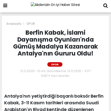
Anasayfa
SPOR
Berfin Kabak, İslami
Dayanışma Oyunları'nda
Gümüş Madalya Kazanarak
Antalya'nın Gururu Oldu!
SPOR
13.11.2025 - 10:44, Güncelleme: 13.11.2025 - 11:07
9387+ kez okundu.
Antalya'nın yetiştirdiği başarılı boksör Berfin
Kabak, 3-11 Kasım tarihleri arasında Suudi
Arabistan'ın Riyad kentinde düzenlenen