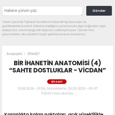
Gönder
Yorum yazarak Topluluk Kuralları’nı kabul etmiş bulunuyor ve
gazeteakdeniz.com.tr sitesine yaptığınız yorumunuzla ilgili doğrudan veya
dolaylı tüm sorumluluğu tek başınıza üstleniyorsunuz. Yazılan tüm
yorumlardan site yönetimi hiçbir şekilde sorumlu tutulamaz.
Anasayfa
SİYASET
BİR İHANETİN ANATOMİSİ (4)
“SAHTE DOSTLUKLAR - VİCDAN”
SİYASET
13.06.2026 - 01:55, Güncelleme: 25.06.2026 - 09:47
52347+ kez okundu.
Karanlıkta kalan noktaları, açık yüreklilikle