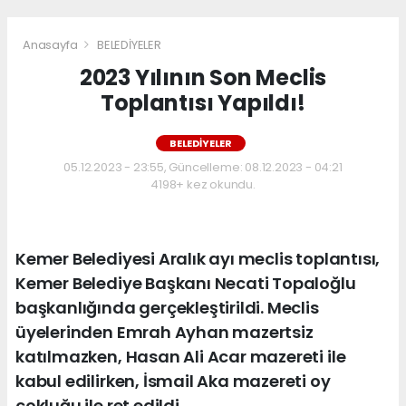
Anasayfa
BELEDİYELER
2023 Yılının Son Meclis
Toplantısı Yapıldı!
BELEDİYELER
05.12.2023 - 23:55, Güncelleme: 08.12.2023 - 04:21
4198+ kez okundu.
Kemer Belediyesi Aralık ayı meclis toplantısı,
Kemer Belediye Başkanı Necati Topaloğlu
başkanlığında gerçekleştirildi. Meclis
üyelerinden Emrah Ayhan mazertsiz
katılmazken, Hasan Ali Acar mazereti ile
kabul edilirken, İsmail Aka mazereti oy
çokluğu ile ret edildi.