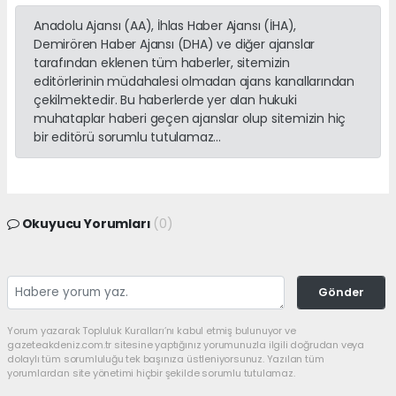
Anadolu Ajansı (AA), İhlas Haber Ajansı (İHA),
Demirören Haber Ajansı (DHA) ve diğer ajanslar
tarafından eklenen tüm haberler, sitemizin
editörlerinin müdahalesi olmadan ajans kanallarından
çekilmektedir. Bu haberlerde yer alan hukuki
muhataplar haberi geçen ajanslar olup sitemizin hiç
bir editörü sorumlu tutulamaz...
Okuyucu Yorumları
(0)
Gönder
Yorum yazarak Topluluk Kuralları’nı kabul etmiş bulunuyor ve
gazeteakdeniz.com.tr sitesine yaptığınız yorumunuzla ilgili doğrudan veya
dolaylı tüm sorumluluğu tek başınıza üstleniyorsunuz. Yazılan tüm
yorumlardan site yönetimi hiçbir şekilde sorumlu tutulamaz.