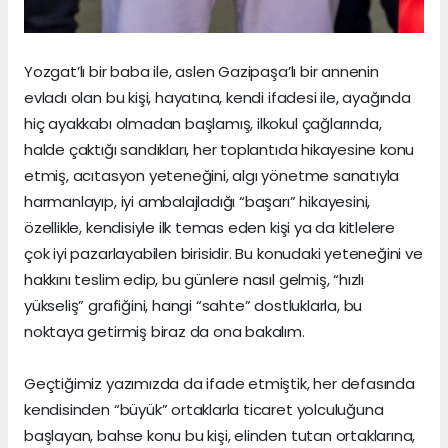
Yozgat’lı bir baba ile, aslen Gazipaşa’lı bir annenin
evladı olan bu kişi, hayatına, kendi ifadesi ile, ayağında
hiç ayakkabı olmadan başlamış, ilkokul çağlarında,
halde çaktığı sandıkları, her toplantıda hikayesine konu
etmiş, acıtasyon yeteneğini, algı yönetme sanatıyla
harmanlayıp, iyi ambalajladığı “başarı” hikayesini,
özellikle, kendisiyle ilk temas eden kişi ya da kitlelere
çok iyi pazarlayabilen birisidir. Bu konudaki yeteneğini ve
hakkını teslim edip, bu günlere nasıl gelmiş, “hızlı
yükseliş” grafiğini, hangi “sahte” dostluklarla, bu
noktaya getirmiş biraz da ona bakalım.
Geçtiğimiz yazımızda da ifade etmiştik, her defasında
kendisinden “büyük” ortaklarla ticaret yolculuğuna
başlayan, bahse konu bu kişi, elinden tutan ortaklarına,