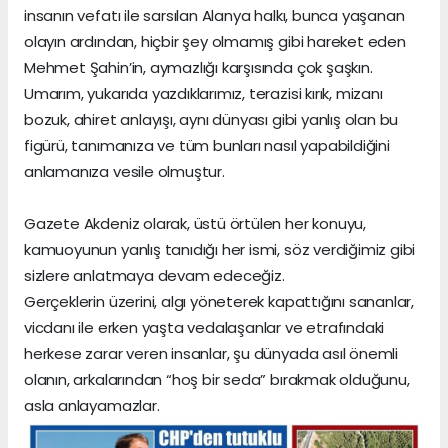
insanın vefatı ile sarsılan Alanya halkı, bunca yaşanan
olayın ardından, hiçbir şey olmamış gibi hareket eden
Mehmet Şahin’in, aymazlığı karşısında çok şaşkın.
Umarım, yukarıda yazdıklarımız, terazisi kırık, mizanı
bozuk, ahiret anlayışı, aynı dünyası gibi yanlış olan bu
figürü, tanımanıza ve tüm bunları nasıl yapabildiğini
anlamanıza vesile olmuştur.
Gazete Akdeniz olarak, üstü örtülen her konuyu,
kamuoyunun yanlış tanıdığı her ismi, söz verdiğimiz gibi
sizlere anlatmaya devam edeceğiz.
Gerçeklerin üzerini, algı yöneterek kapattığını sananlar,
vicdanı ile erken yaşta vedalaşanlar ve etrafındaki
herkese zarar veren insanlar, şu dünyada asıl önemli
olanın, arkalarından “hoş bir seda” bırakmak olduğunu,
asla anlayamazlar.