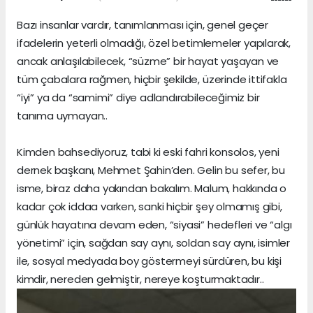
Bazı insanlar vardır, tanımlanması için, genel geçer
ifadelerin yeterli olmadığı, özel betimlemeler yapılarak,
ancak anlaşılabilecek, “süzme” bir hayat yaşayan ve
tüm çabalara rağmen, hiçbir şekilde, üzerinde ittifakla
“iyi” ya da “samimi” diye adlandırabileceğimiz bir
tanıma uymayan..
Kimden bahsediyoruz, tabi ki eski fahri konsolos, yeni
dernek başkanı, Mehmet Şahin’den. Gelin bu sefer, bu
isme, biraz daha yakından bakalım. Malum, hakkında o
kadar çok iddaa varken, sanki hiçbir şey olmamış gibi,
günlük hayatına devam eden, “siyasi” hedefleri ve “algı
yönetimi” için, sağdan say aynı, soldan say aynı, isimler
ile, sosyal medyada boy göstermeyi sürdüren, bu kişi
kimdir, nereden gelmiştir, nereye koşturmaktadır..