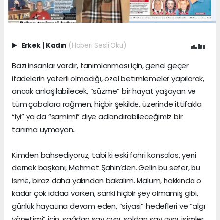
Erkek
|
Kadın
(Haberi Sesli Oku)
Bazı insanlar vardır, tanımlanması için, genel geçer
ifadelerin yeterli olmadığı, özel betimlemeler yapılarak,
ancak anlaşılabilecek, “süzme” bir hayat yaşayan ve
tüm çabalara rağmen, hiçbir şekilde, üzerinde ittifakla
“iyi” ya da “samimi” diye adlandırabileceğimiz bir
tanıma uymayan..
Kimden bahsediyoruz, tabi ki eski fahri konsolos, yeni
dernek başkanı, Mehmet Şahin’den. Gelin bu sefer, bu
isme, biraz daha yakından bakalım. Malum, hakkında o
kadar çok iddaa varken, sanki hiçbir şey olmamış gibi,
günlük hayatına devam eden, “siyasi” hedefleri ve “algı
yönetimi” için, sağdan say aynı, soldan say aynı, isimler