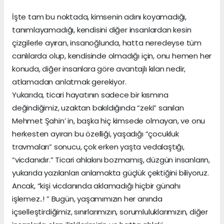
İşte tam bu noktada, kimsenin adını koyamadığı,
tanımlayamadığı, kendisini diğer insanlardan kesin
çizgilerle ayıran, insanoğlunda, hatta neredeyse tüm
canlılarda olup, kendisinde olmadığı için, onu hemen her
konuda, diğer insanlara göre avantajlı kılan nedir,
atlamadan anlatmak gerekiyor.
Yukarıda, ticari hayatının sadece bir kısmına
değindiğimiz, uzaktan bakıldığında “zeki” sanılan
Mehmet Şahin’ in, başka hiç kimsede olmayan, ve onu
herkesten ayıran bu özelliği, yaşadığı “çocukluk
travmaları” sonucu, çok erken yaşta vedalaştığı,
“vicdanıdır.” Ticari ahlakını bozmamış, düzgün insanların,
yukarıda yazılanları anlamakta güçlük çektiğini biliyoruz.
Ancak, “kişi vicdanında aklamadığı hiçbir günahı
işlemez..! ” Bugün, yaşamımızın her anında
içselleştirdiğimiz, sınırlarımızın, sorumluluklarımızın, diğer