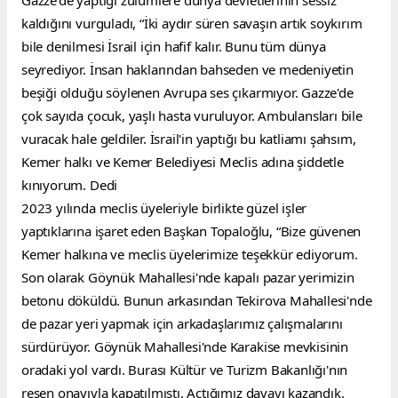
Gazze'de yaptığı zulümlere dünya devletlerinin sessiz 
kaldığını vurguladı, “İki aydır süren savaşın artık soykırım 
bile denilmesi İsrail için hafif kalır. Bunu tüm dünya 
seyrediyor. İnsan haklarından bahseden ve medeniyetin 
beşiği olduğu söylenen Avrupa ses çıkarmıyor. Gazze'de 
çok sayıda çocuk, yaşlı hasta vuruluyor. Ambulansları bile 
vuracak hale geldiler. İsrail'in yaptığı bu katliamı şahsım, 
Kemer halkı ve Kemer Belediyesi Meclis adına şiddetle 
kınıyorum. Dedi
2023 yılında meclis üyeleriyle birlikte güzel işler 
yaptıklarına işaret eden Başkan Topaloğlu, “Bize güvenen 
Kemer halkına ve meclis üyelerimize teşekkür ediyorum. 
Son olarak Göynük Mahallesi'nde kapalı pazar yerimizin 
betonu döküldü. Bunun arkasından Tekirova Mahallesi'nde 
de pazar yeri yapmak için arkadaşlarımız çalışmalarını 
sürdürüyor. Göynük Mahallesi'nde Karakise mevkisinin 
oradaki yol vardı. Burası Kültür ve Turizm Bakanlığı'nın 
resen onayıyla kapatılmıştı. Açtığımız davayı kazandık. 