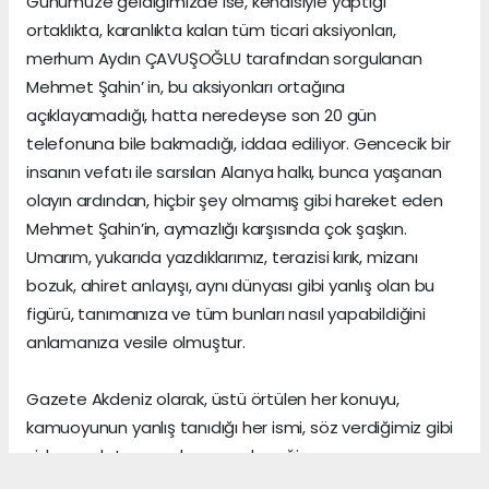
Günümüze geldiğimizde ise, kendisiyle yaptığı
ortaklıkta, karanlıkta kalan tüm ticari aksiyonları,
merhum Aydın ÇAVUŞOĞLU tarafından sorgulanan
Mehmet Şahin’ in, bu aksiyonları ortağına
açıklayamadığı, hatta neredeyse son 20 gün
telefonuna bile bakmadığı, iddaa ediliyor. Gencecik bir
insanın vefatı ile sarsılan Alanya halkı, bunca yaşanan
olayın ardından, hiçbir şey olmamış gibi hareket eden
Mehmet Şahin’in, aymazlığı karşısında çok şaşkın.
Umarım, yukarıda yazdıklarımız, terazisi kırık, mizanı
bozuk, ahiret anlayışı, aynı dünyası gibi yanlış olan bu
figürü, tanımanıza ve tüm bunları nasıl yapabildiğini
anlamanıza vesile olmuştur.
Gazete Akdeniz olarak, üstü örtülen her konuyu,
kamuoyunun yanlış tanıdığı her ismi, söz verdiğimiz gibi
sizlere anlatmaya devam edeceğiz.
Gerçeklerin üzerini, algı yöneterek kapattığını sananlar,