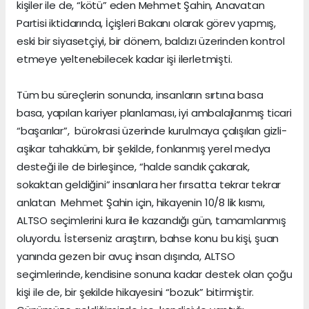
kişiler ile de, “kötü” eden Mehmet Şahin, Anavatan
Partisi iktidarında, İçişleri Bakanı olarak görev yapmış,
eski bir siyasetçiyi, bir dönem, baldızı üzerinden kontrol
etmeye yeltenebilecek kadar işi ilerletmişti.
Tüm bu süreçlerin sonunda, insanların sırtına basa
basa, yapılan kariyer planlaması, iyi ambalajlanmış ticari
“başarılar”, bürokrasi üzerinde kurulmaya çalışılan gizli-
aşikar tahakküm, bir şekilde, fonlanmış yerel medya
desteği ile de birleşince, “halde sandık çakarak,
sokaktan geldiğini” insanlara her fırsatta tekrar tekrar
anlatan Mehmet Şahin için, hikayenin 10/8 lik kısmı,
ALTSO seçimlerini kura ile kazandığı gün, tamamlanmış
oluyordu. İsterseniz araştırın, bahse konu bu kişi, şuan
yanında gezen bir avuç insan dışında, ALTSO
seçimlerinde, kendisine sonuna kadar destek olan çoğu
kişi ile de, bir şekilde hikayesini “bozuk” bitirmiştir.