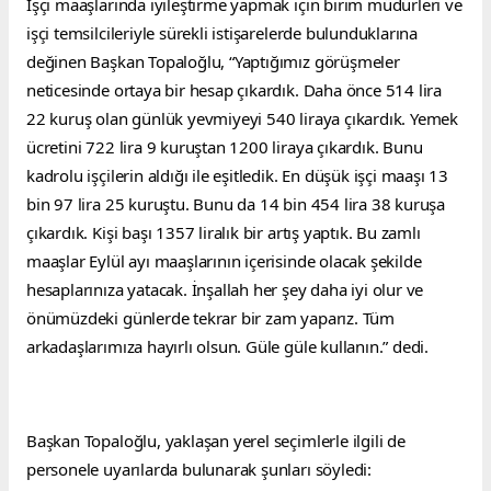
İşçi maaşlarında iyileştirme yapmak için birim müdürleri ve 
işçi temsilcileriyle sürekli istişarelerde bulunduklarına 
değinen Başkan Topaloğlu, “Yaptığımız görüşmeler 
neticesinde ortaya bir hesap çıkardık. Daha önce 514 lira 
22 kuruş olan günlük yevmiyeyi 540 liraya çıkardık. Yemek 
ücretini 722 lira 9 kuruştan 1200 liraya çıkardık. Bunu 
kadrolu işçilerin aldığı ile eşitledik. En düşük işçi maaşı 13 
bin 97 lira 25 kuruştu. Bunu da 14 bin 454 lira 38 kuruşa 
çıkardık. Kişi başı 1357 liralık bir artış yaptık. Bu zamlı 
maaşlar Eylül ayı maaşlarının içerisinde olacak şekilde 
hesaplarınıza yatacak. İnşallah her şey daha iyi olur ve 
önümüzdeki günlerde tekrar bir zam yaparız. Tüm 
arkadaşlarımıza hayırlı olsun. Güle güle kullanın.” dedi.
Başkan Topaloğlu, yaklaşan yerel seçimlerle ilgili de 
personele uyarılarda bulunarak şunları söyledi: