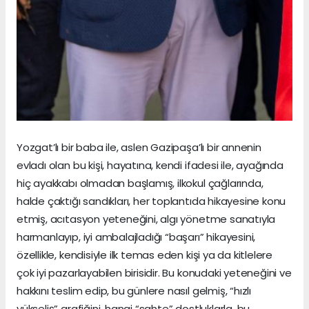
Yozgat’lı bir baba ile, aslen Gazipaşa’lı bir annenin
evladı olan bu kişi, hayatına, kendi ifadesi ile, ayağında
hiç ayakkabı olmadan başlamış, ilkokul çağlarında,
halde çaktığı sandıkları, her toplantıda hikayesine konu
etmiş, acıtasyon yeteneğini, algı yönetme sanatıyla
harmanlayıp, iyi ambalajladığı “başarı” hikayesini,
özellikle, kendisiyle ilk temas eden kişi ya da kitlelere
çok iyi pazarlayabilen birisidir. Bu konudaki yeteneğini ve
hakkını teslim edip, bu günlere nasıl gelmiş, “hızlı
yükseliş” grafiğini, hangi “sahte” dostluklarla, bu