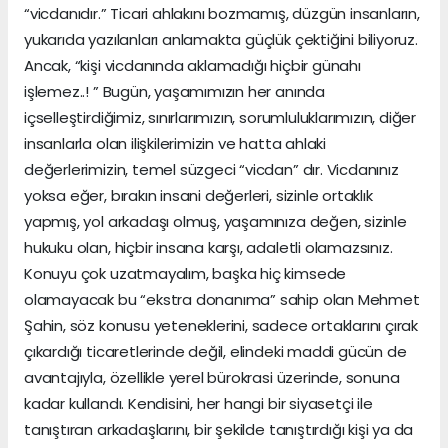
“vicdanıdır.” Ticari ahlakını bozmamış, düzgün insanların,
yukarıda yazılanları anlamakta güçlük çektiğini biliyoruz.
Ancak, “kişi vicdanında aklamadığı hiçbir günahı
işlemez..! ” Bugün, yaşamımızın her anında
içselleştirdiğimiz, sınırlarımızın, sorumluluklarımızın, diğer
insanlarla olan ilişkilerimizin ve hatta ahlaki
değerlerimizin, temel süzgeci “vicdan” dır. Vicdanınız
yoksa eğer, bırakın insani değerleri, sizinle ortaklık
yapmış, yol arkadaşı olmuş, yaşamınıza değen, sizinle
hukuku olan, hiçbir insana karşı, adaletli olamazsınız.
Konuyu çok uzatmayalım, başka hiç kimsede
olamayacak bu “ekstra donanıma” sahip olan Mehmet
Şahin, söz konusu yeteneklerini, sadece ortaklarını çırak
çıkardığı ticaretlerinde değil, elindeki maddi gücün de
avantajıyla, özellikle yerel bürokrasi üzerinde, sonuna
kadar kullandı. Kendisini, her hangi bir siyasetçi ile
tanıştıran arkadaşlarını, bir şekilde tanıştırdığı kişi ya da