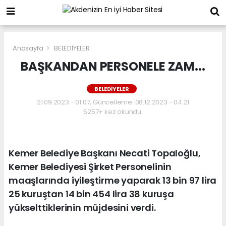
Anasayfa
BELEDİYELER
BAŞKANDAN PERSONELE ZAM...
BELEDİYELER
21.09.2023 - 01:07, Güncelleme: 08.12.2023 - 04:21
5257+ kez okundu.
Kemer Belediye Başkanı Necati Topaloğlu,
Kemer Belediyesi Şirket Personelinin
maaşlarında iyileştirme yaparak 13 bin 97 lira
25 kuruştan 14 bin 454 lira 38 kuruşa
yükselttiklerinin müjdesini verdi.