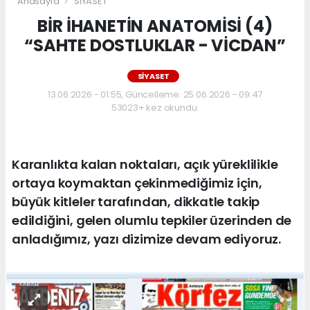
Anasayfa
SİYASET
BİR İHANETİN ANATOMİSİ (4)
“SAHTE DOSTLUKLAR - VİCDAN”
SİYASET
13.06.2026 - 01:55, Güncelleme: 25.06.2026 - 09:47
53023+ kez okundu.
Karanlıkta kalan noktaları, açık yüreklilikle
ortaya koymaktan çekinmediğimiz için,
büyük kitleler tarafından, dikkatle takip
edildiğini, gelen olumlu tepkiler üzerinden de
anladığımız, yazı dizimize devam ediyoruz.