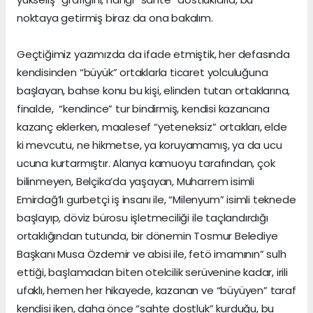
noktaya getirmiş biraz da ona bakalım.
Geçtiğimiz yazımızda da ifade etmiştik, her defasında
kendisinden “büyük” ortaklarla ticaret yolculuğuna
başlayan, bahse konu bu kişi, elinden tutan ortaklarına,
finalde, “kendince” tur bindirmiş, kendisi kazancına
kazanç eklerken, maalesef “yeteneksiz” ortakları, elde
ki mevcutu, ne hikmetse, ya koruyamamış, ya da ucu
ucuna kurtarmıştır. Alanya kamuoyu tarafından, çok
bilinmeyen, Belçika’da yaşayan, Muharrem isimli
Emirdağ’lı gurbetçi iş insanı ile, “Milenyum” isimli teknede
başlayıp, döviz bürosu işletmeciliği ile taçlandırdığı
ortaklığından tutunda, bir dönemin Tosmur Belediye
Başkanı Musa Özdemir ve abisi ile, fetö imamının” sulh
ettiği, başlamadan biten otelcilik serüvenine kadar, irili
ufaklı, hemen her hikayede, kazanan ve “büyüyen” taraf
kendisi iken, daha önce “sahte dostluk” kurduğu, bu