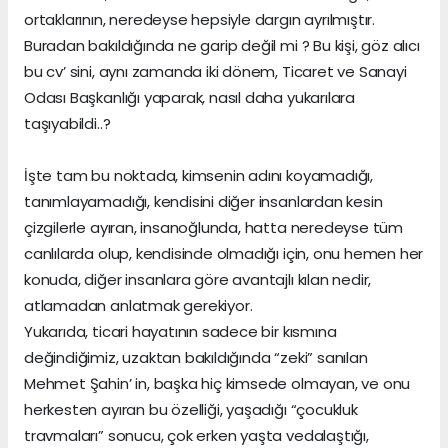
ortaklarının, neredeyse hepsiyle dargın ayrılmıştır.
Buradan bakıldığında ne garip değil mi ? Bu kişi, göz alıcı
bu cv’ sini, aynı zamanda iki dönem, Ticaret ve Sanayi
Odası Başkanlığı yaparak, nasıl daha yukarılara
taşıyabildi..?
İşte tam bu noktada, kimsenin adını koyamadığı,
tanımlayamadığı, kendisini diğer insanlardan kesin
çizgilerle ayıran, insanoğlunda, hatta neredeyse tüm
canlılarda olup, kendisinde olmadığı için, onu hemen her
konuda, diğer insanlara göre avantajlı kılan nedir,
atlamadan anlatmak gerekiyor.
Yukarıda, ticari hayatının sadece bir kısmına
değindiğimiz, uzaktan bakıldığında “zeki” sanılan
Mehmet Şahin’ in, başka hiç kimsede olmayan, ve onu
herkesten ayıran bu özelliği, yaşadığı “çocukluk
travmaları” sonucu, çok erken yaşta vedalaştığı,