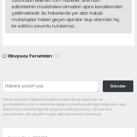
tarafından eklenen tüm haberler, sitemizin
editörlerinin müdahalesi olmadan ajans kanallarından
çekilmektedir. Bu haberlerde yer alan hukuki
muhataplar haberi geçen ajanslar olup sitemizin hiç
bir editörü sorumlu tutulamaz...
Okuyucu Yorumları
(0)
Gönder
Yorum yazarak Topluluk Kuralları’nı kabul etmiş bulunuyor ve
gazeteakdeniz.com.tr sitesine yaptığınız yorumunuzla ilgili doğrudan veya
dolaylı tüm sorumluluğu tek başınıza üstleniyorsunuz. Yazılan tüm
yorumlardan site yönetimi hiçbir şekilde sorumlu tutulamaz.