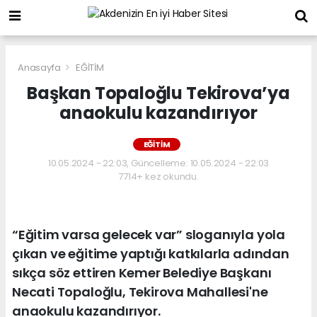
Anasayfa
EĞİTİM
Başkan Topaloğlu Tekirova’ya
anaokulu kazandırıyor
EĞİTİM
10.05.2024 - 22:03, Güncelleme: 10.05.2024 - 22:03
7714+ kez okundu.
“Eğitim varsa gelecek var” sloganıyla yola
çıkan ve eğitime yaptığı katkılarla adından
sıkça söz ettiren Kemer Belediye Başkanı
Necati Topaloğlu, Tekirova Mahallesi'ne
anaokulu kazandırıyor.