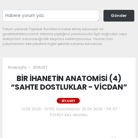
Gönder
Yorum yazarak Topluluk Kuralları’nı kabul etmiş bulunuyor ve
gazeteakdeniz.com.tr sitesine yaptığınız yorumunuzla ilgili doğrudan veya
dolaylı tüm sorumluluğu tek başınıza üstleniyorsunuz. Yazılan tüm
yorumlardan site yönetimi hiçbir şekilde sorumlu tutulamaz.
Anasayfa
SİYASET
BİR İHANETİN ANATOMİSİ (4)
“SAHTE DOSTLUKLAR - VİCDAN”
SİYASET
13.06.2026 - 01:55, Güncelleme: 25.06.2026 - 09:47
53140+ kez okundu.