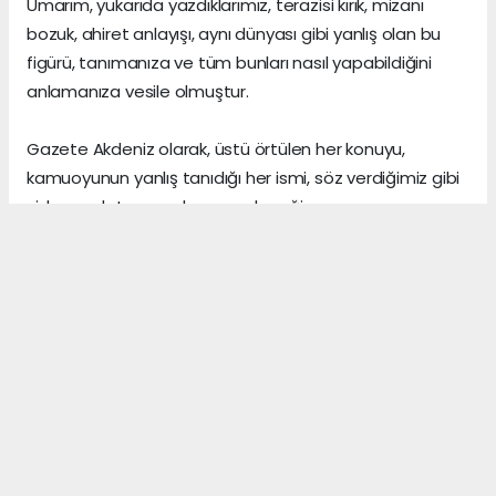
Umarım, yukarıda yazdıklarımız, terazisi kırık, mizanı
bozuk, ahiret anlayışı, aynı dünyası gibi yanlış olan bu
figürü, tanımanıza ve tüm bunları nasıl yapabildiğini
anlamanıza vesile olmuştur.
Gazete Akdeniz olarak, üstü örtülen her konuyu,
kamuoyunun yanlış tanıdığı her ismi, söz verdiğimiz gibi
sizlere anlatmaya devam edeceğiz.
Gerçeklerin üzerini, algı yöneterek kapattığını sananlar,
vicdanı ile erken yaşta vedalaşanlar ve etrafındaki
herkese zarar veren insanlar, şu dünyada asıl önemli
olanın, arkalarından “hoş bir seda” bırakmak olduğunu,
asla anlayamazlar.