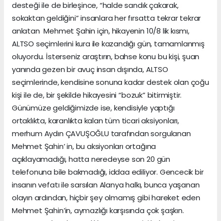
desteği ile de birleşince, “halde sandık çakarak,
sokaktan geldiğini” insanlara her fırsatta tekrar tekrar
anlatan Mehmet Şahin için, hikayenin 10/8 lik kısmı,
ALTSO seçimlerini kura ile kazandığı gün, tamamlanmış
oluyordu. İsterseniz araştırın, bahse konu bu kişi, şuan
yanında gezen bir avuç insan dışında, ALTSO
seçimlerinde, kendisine sonuna kadar destek olan çoğu
kişi ile de, bir şekilde hikayesini “bozuk” bitirmiştir.
Günümüze geldiğimizde ise, kendisiyle yaptığı
ortaklıkta, karanlıkta kalan tüm ticari aksiyonları,
merhum Aydın ÇAVUŞOĞLU tarafından sorgulanan
Mehmet Şahin’ in, bu aksiyonları ortağına
açıklayamadığı, hatta neredeyse son 20 gün
telefonuna bile bakmadığı, iddaa ediliyor. Gencecik bir
insanın vefatı ile sarsılan Alanya halkı, bunca yaşanan
olayın ardından, hiçbir şey olmamış gibi hareket eden
Mehmet Şahin’in, aymazlığı karşısında çok şaşkın.