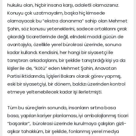
hukuku olan, hiçbir insana karşı, adaletli olamazsınız.
Konuyu çok uzatmayalım, başka hiç kimsede
olamayacak bu “ekstra donanıma” sahip olan Mehmet
Şahin, söz konusu yeteneklerini, sadece ortaklarını çırak
çıkardığı ticaretlerinde değil, elindeki maddi gücün de
avantajıyla, özellikle yerel bürokrasi üzerinde, sonuna
kadar kullandı. Kendisini, her hangi bir siyasetçi ile
tanıştıran arkadaşlarını, bir şekilde tanıştırdığı kişi ya da
kişiler ile de, “kötü” eden Mehmet Şahin, Anavatan
Partisi iktidarında, İçişleri Bakanı olarak görev yapmış,
eski bir siyasetçiyi, bir dönem, baldızı üzerinden kontrol
etmeye yeltenebilecek kadar işi ilerletmişti.
Tüm bu süreçlerin sonunda, insanların sırtına basa
basa, yapılan kariyer planlaması, iyi ambalajlanmış ticari
“başarılar”, bürokrasi üzerinde kurulmaya çalışılan gizli-
aşikar tahakküm, bir şekilde, fonlanmış yerel medya