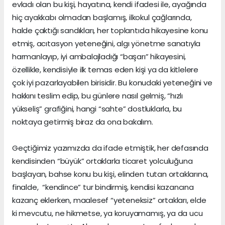
evladı olan bu kişi, hayatına, kendi ifadesi ile, ayağında
hiç ayakkabı olmadan başlamış, ilkokul çağlarında,
halde çaktığı sandıkları, her toplantıda hikayesine konu
etmiş, acıtasyon yeteneğini, algı yönetme sanatıyla
harmanlayıp, iyi ambalajladığı “başarı” hikayesini,
özellikle, kendisiyle ilk temas eden kişi ya da kitlelere
çok iyi pazarlayabilen birisidir. Bu konudaki yeteneğini ve
hakkını teslim edip, bu günlere nasıl gelmiş, “hızlı
yükseliş” grafiğini, hangi “sahte” dostluklarla, bu
noktaya getirmiş biraz da ona bakalım.
Geçtiğimiz yazımızda da ifade etmiştik, her defasında
kendisinden “büyük” ortaklarla ticaret yolculuğuna
başlayan, bahse konu bu kişi, elinden tutan ortaklarına,
finalde, “kendince” tur bindirmiş, kendisi kazancına
kazanç eklerken, maalesef “yeteneksiz” ortakları, elde
ki mevcutu, ne hikmetse, ya koruyamamış, ya da ucu