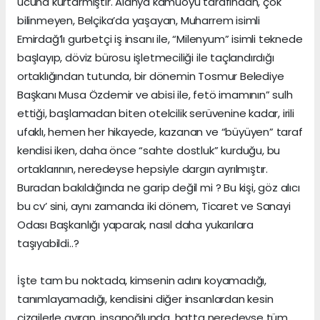
ucuna kurtarmıştır. Alanya kamuoyu tarafından, çok
bilinmeyen, Belçika’da yaşayan, Muharrem isimli
Emirdağ’lı gurbetçi iş insanı ile, “Milenyum” isimli teknede
başlayıp, döviz bürosu işletmeciliği ile taçlandırdığı
ortaklığından tutunda, bir dönemin Tosmur Belediye
Başkanı Musa Özdemir ve abisi ile, fetö imamının” sulh
ettiği, başlamadan biten otelcilik serüvenine kadar, irili
ufaklı, hemen her hikayede, kazanan ve “büyüyen” taraf
kendisi iken, daha önce “sahte dostluk” kurduğu, bu
ortaklarının, neredeyse hepsiyle dargın ayrılmıştır.
Buradan bakıldığında ne garip değil mi ? Bu kişi, göz alıcı
bu cv’ sini, aynı zamanda iki dönem, Ticaret ve Sanayi
Odası Başkanlığı yaparak, nasıl daha yukarılara
taşıyabildi..?
İşte tam bu noktada, kimsenin adını koyamadığı,
tanımlayamadığı, kendisini diğer insanlardan kesin
çizgilerle ayıran, insanoğlunda, hatta neredeyse tüm