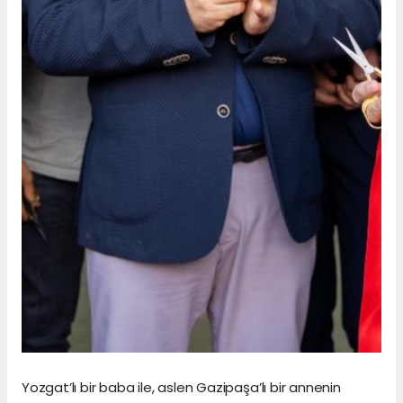
Yozgat’lı bir baba ile, aslen Gazipaşa’lı bir annenin