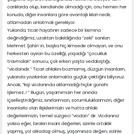
canlılarda olup, kendisinde olmadığı için, onu hemen her
konuda, diğer insanlara göre avantajlı kılan nedir,
atlamadan anlatmak gerekiyor.
Yukarıda, ticari hayatının sadece bir kısmına
değindiğimiz, uzaktan bakıldığında “zeki” sanılan
Mehmet Şahin’ in, başka hiç kimsede olmayan, ve onu
herkesten ayıran bu özelliği, yaşadığı “çocukluk
travmaları” sonucu, çok erken yaşta vedalaştığı,
“vicdanıdır.” Ticari ahlakını bozmamış, düzgün insanların,
yukarıda yazılanları anlamakta güçlük çektiğini biliyoruz.
Ancak, “kişi vicdanında aklamadığı hiçbir günahı
işlemez..! ” Bugün, yaşamımızın her anında
içselleştirdiğimiz, sınırlarımızın, sorumluluklarımızın, diğer
insanlarla olan ilişkilerimizin ve hatta ahlaki
değerlerimizin, temel süzgeci “vicdan” dır. Vicdanınız
yoksa eğer, bırakın insani değerleri, sizinle ortaklık
yapmış, yol arkadaşı olmuş, yaşamınıza değen, sizinle