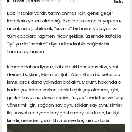
Erkek
|
Kadın
(Haberi Sesli Oku)
Bazı insanlar vardır, tanımlanması için, genel geçer
ifadelerin yeterli olmadığı, özel betimlemeler yapılarak,
ancak anlaşılabilecek, “süzme” bir hayat yaşayan ve
tüm çabalara rağmen, hiçbir şekilde, üzerinde ittifakla
“iyi” ya da “samimi” diye adlandırabileceğimiz bir
tanıma uymayan..
Kimden bahsediyoruz, tabi ki eski fahri konsolos, yeni
dernek başkanı, Mehmet Şahin’den. Gelin bu sefer, bu
isme, biraz daha yakından bakalım. Malum, hakkında o
kadar çok iddaa varken, sanki hiçbir şey olmamış gibi,
günlük hayatına devam eden, “siyasi” hedefleri ve “algı
yönetimi” için, sağdan say aynı, soldan say aynı, isimler
ile, sosyal medyada boy göstermeyi sürdüren, bu kişi
kimdir, nereden gelmiştir, nereye koşturmaktadır..