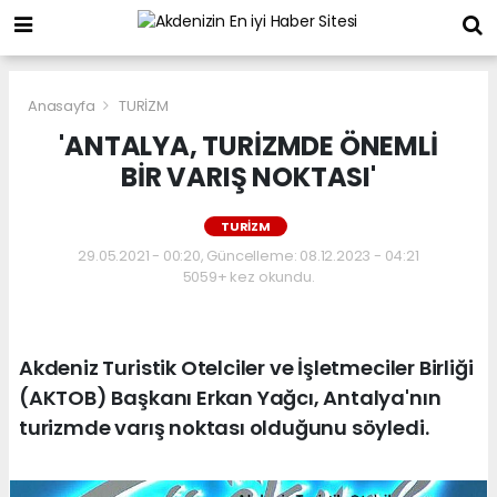
Anasayfa
TURİZM
'ANTALYA, TURİZMDE ÖNEMLİ
BİR VARIŞ NOKTASI'
TURİZM
29.05.2021 - 00:20, Güncelleme: 08.12.2023 - 04:21
5059+ kez okundu.
Akdeniz Turistik Otelciler ve İşletmeciler Birliği
(AKTOB) Başkanı Erkan Yağcı, Antalya'nın
turizmde varış noktası olduğunu söyledi.