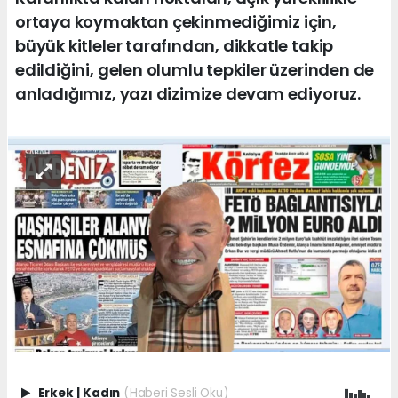
ortaya koymaktan çekinmediğimiz için,
büyük kitleler tarafından, dikkatle takip
edildiğini, gelen olumlu tepkiler üzerinden de
anladığımız, yazı dizimize devam ediyoruz.
Erkek
|
Kadın
(Haberi Sesli Oku)