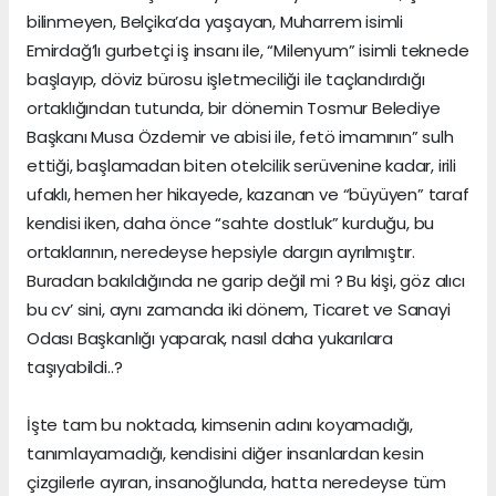
bilinmeyen, Belçika’da yaşayan, Muharrem isimli
Emirdağ’lı gurbetçi iş insanı ile, “Milenyum” isimli teknede
başlayıp, döviz bürosu işletmeciliği ile taçlandırdığı
ortaklığından tutunda, bir dönemin Tosmur Belediye
Başkanı Musa Özdemir ve abisi ile, fetö imamının” sulh
ettiği, başlamadan biten otelcilik serüvenine kadar, irili
ufaklı, hemen her hikayede, kazanan ve “büyüyen” taraf
kendisi iken, daha önce “sahte dostluk” kurduğu, bu
ortaklarının, neredeyse hepsiyle dargın ayrılmıştır.
Buradan bakıldığında ne garip değil mi ? Bu kişi, göz alıcı
bu cv’ sini, aynı zamanda iki dönem, Ticaret ve Sanayi
Odası Başkanlığı yaparak, nasıl daha yukarılara
taşıyabildi..?
İşte tam bu noktada, kimsenin adını koyamadığı,
tanımlayamadığı, kendisini diğer insanlardan kesin
çizgilerle ayıran, insanoğlunda, hatta neredeyse tüm