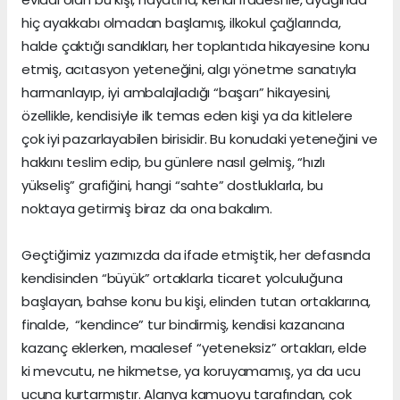
hiç ayakkabı olmadan başlamış, ilkokul çağlarında,
halde çaktığı sandıkları, her toplantıda hikayesine konu
etmiş, acıtasyon yeteneğini, algı yönetme sanatıyla
harmanlayıp, iyi ambalajladığı “başarı” hikayesini,
özellikle, kendisiyle ilk temas eden kişi ya da kitlelere
çok iyi pazarlayabilen birisidir. Bu konudaki yeteneğini ve
hakkını teslim edip, bu günlere nasıl gelmiş, “hızlı
yükseliş” grafiğini, hangi “sahte” dostluklarla, bu
noktaya getirmiş biraz da ona bakalım.
Geçtiğimiz yazımızda da ifade etmiştik, her defasında
kendisinden “büyük” ortaklarla ticaret yolculuğuna
başlayan, bahse konu bu kişi, elinden tutan ortaklarına,
finalde, “kendince” tur bindirmiş, kendisi kazancına
kazanç eklerken, maalesef “yeteneksiz” ortakları, elde
ki mevcutu, ne hikmetse, ya koruyamamış, ya da ucu
ucuna kurtarmıştır. Alanya kamuoyu tarafından, çok