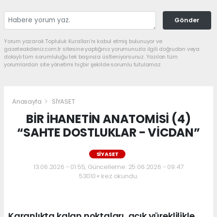
Gönder
Yorum yazarak Topluluk Kuralları’nı kabul etmiş bulunuyor ve
gazeteakdeniz.com.tr sitesine yaptığınız yorumunuzla ilgili doğrudan veya
dolaylı tüm sorumluluğu tek başınıza üstleniyorsunuz. Yazılan tüm
yorumlardan site yönetimi hiçbir şekilde sorumlu tutulamaz.
Anasayfa
SİYASET
BİR İHANETİN ANATOMİSİ (4)
“SAHTE DOSTLUKLAR - VİCDAN”
SİYASET
13.06.2026 - 01:55, Güncelleme: 25.06.2026 - 09:47
53010+ kez okundu.
Karanlıkta kalan noktaları, açık yüreklilikle