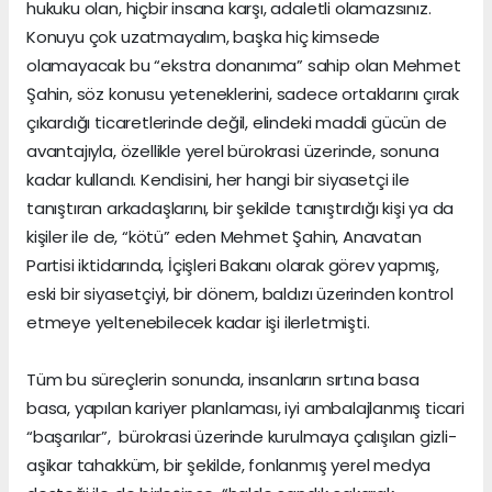
hukuku olan, hiçbir insana karşı, adaletli olamazsınız.
Konuyu çok uzatmayalım, başka hiç kimsede
olamayacak bu “ekstra donanıma” sahip olan Mehmet
Şahin, söz konusu yeteneklerini, sadece ortaklarını çırak
çıkardığı ticaretlerinde değil, elindeki maddi gücün de
avantajıyla, özellikle yerel bürokrasi üzerinde, sonuna
kadar kullandı. Kendisini, her hangi bir siyasetçi ile
tanıştıran arkadaşlarını, bir şekilde tanıştırdığı kişi ya da
kişiler ile de, “kötü” eden Mehmet Şahin, Anavatan
Partisi iktidarında, İçişleri Bakanı olarak görev yapmış,
eski bir siyasetçiyi, bir dönem, baldızı üzerinden kontrol
etmeye yeltenebilecek kadar işi ilerletmişti.
Tüm bu süreçlerin sonunda, insanların sırtına basa
basa, yapılan kariyer planlaması, iyi ambalajlanmış ticari
“başarılar”, bürokrasi üzerinde kurulmaya çalışılan gizli-
aşikar tahakküm, bir şekilde, fonlanmış yerel medya