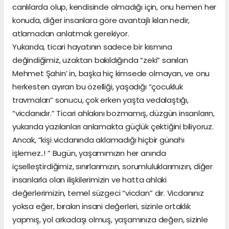
canlılarda olup, kendisinde olmadığı için, onu hemen her
konuda, diğer insanlara göre avantajlı kılan nedir,
atlamadan anlatmak gerekiyor.
Yukarıda, ticari hayatının sadece bir kısmına
değindiğimiz, uzaktan bakıldığında “zeki” sanılan
Mehmet Şahin’ in, başka hiç kimsede olmayan, ve onu
herkesten ayıran bu özelliği, yaşadığı “çocukluk
travmaları” sonucu, çok erken yaşta vedalaştığı,
“vicdanıdır.” Ticari ahlakını bozmamış, düzgün insanların,
yukarıda yazılanları anlamakta güçlük çektiğini biliyoruz.
Ancak, “kişi vicdanında aklamadığı hiçbir günahı
işlemez..! ” Bugün, yaşamımızın her anında
içselleştirdiğimiz, sınırlarımızın, sorumluluklarımızın, diğer
insanlarla olan ilişkilerimizin ve hatta ahlaki
değerlerimizin, temel süzgeci “vicdan” dır. Vicdanınız
yoksa eğer, bırakın insani değerleri, sizinle ortaklık
yapmış, yol arkadaşı olmuş, yaşamınıza değen, sizinle