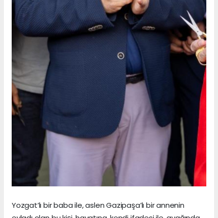
Yozgat’lı bir baba ile, aslen Gazipaşa’lı bir annenin
evladı olan bu kişi, hayatına, kendi ifadesi ile, ayağında