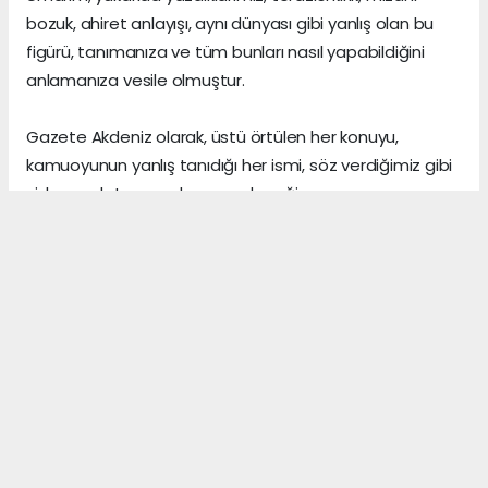
bozuk, ahiret anlayışı, aynı dünyası gibi yanlış olan bu
figürü, tanımanıza ve tüm bunları nasıl yapabildiğini
anlamanıza vesile olmuştur.
Gazete Akdeniz olarak, üstü örtülen her konuyu,
kamuoyunun yanlış tanıdığı her ismi, söz verdiğimiz gibi
sizlere anlatmaya devam edeceğiz.
Gerçeklerin üzerini, algı yöneterek kapattığını sananlar,
vicdanı ile erken yaşta vedalaşanlar ve etrafındaki
herkese zarar veren insanlar, şu dünyada asıl önemli
olanın, arkalarından “hoş bir seda” bırakmak olduğunu,
asla anlayamazlar.