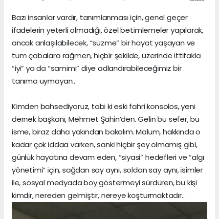
Bazı insanlar vardır, tanımlanması için, genel geçer
ifadelerin yeterli olmadığı, özel betimlemeler yapılarak,
ancak anlaşılabilecek, “süzme” bir hayat yaşayan ve
tüm çabalara rağmen, hiçbir şekilde, üzerinde ittifakla
“iyi” ya da “samimi” diye adlandırabileceğimiz bir
tanıma uymayan..
Kimden bahsediyoruz, tabi ki eski fahri konsolos, yeni
dernek başkanı, Mehmet Şahin’den. Gelin bu sefer, bu
isme, biraz daha yakından bakalım. Malum, hakkında o
kadar çok iddaa varken, sanki hiçbir şey olmamış gibi,
günlük hayatına devam eden, “siyasi” hedefleri ve “algı
yönetimi” için, sağdan say aynı, soldan say aynı, isimler
ile, sosyal medyada boy göstermeyi sürdüren, bu kişi
kimdir, nereden gelmiştir, nereye koşturmaktadır..