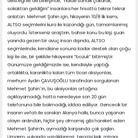
desteği ile de birleşince, “halde sandık çakarak,
sokaktan geldiğini” insanlara her fırsatta tekrar tekrar
anlatan Mehmet Şahin için, hikayenin 10/8 lik kısmı,
ALTSO seçimlerini kura ile kazandığı gün, tamamlanmış
oluyordu. İsterseniz araştırın, bahse konu bu kişi, şuan
yanında gezen bir avuç insan dışında, ALTSO
seçimlerinde, kendisine sonuna kadar destek olan çoğu
kişi ile de, bir şekilde hikayesini “bozuk” bitirmiştir.
Günümüze geldiğimizde ise, kendisiyle yaptığı
ortaklıkta, karanlıkta kalan tüm ticari aksiyonları,
merhum Aydın ÇAVUŞOĞLU tarafından sorgulanan
Mehmet Şahin’ in, bu aksiyonları ortağına
açıklayamadığı, hatta neredeyse son 20 gün
telefonuna bile bakmadığı, iddaa ediliyor. Gencecik bir
insanın vefatı ile sarsılan Alanya halkı, bunca yaşanan
olayın ardından, hiçbir şey olmamış gibi hareket eden
Mehmet Şahin’in, aymazlığı karşısında çok şaşkın.
Umarım, yukarıda yazdıklarımız, terazisi kırık, mizanı