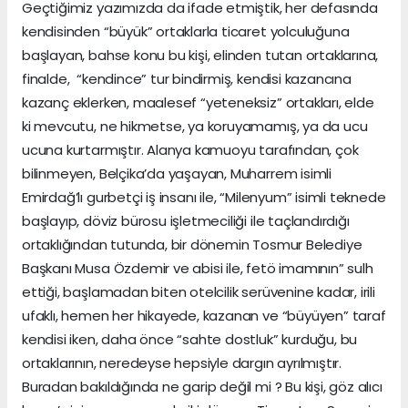
Geçtiğimiz yazımızda da ifade etmiştik, her defasında
kendisinden “büyük” ortaklarla ticaret yolculuğuna
başlayan, bahse konu bu kişi, elinden tutan ortaklarına,
finalde, “kendince” tur bindirmiş, kendisi kazancına
kazanç eklerken, maalesef “yeteneksiz” ortakları, elde
ki mevcutu, ne hikmetse, ya koruyamamış, ya da ucu
ucuna kurtarmıştır. Alanya kamuoyu tarafından, çok
bilinmeyen, Belçika’da yaşayan, Muharrem isimli
Emirdağ’lı gurbetçi iş insanı ile, “Milenyum” isimli teknede
başlayıp, döviz bürosu işletmeciliği ile taçlandırdığı
ortaklığından tutunda, bir dönemin Tosmur Belediye
Başkanı Musa Özdemir ve abisi ile, fetö imamının” sulh
ettiği, başlamadan biten otelcilik serüvenine kadar, irili
ufaklı, hemen her hikayede, kazanan ve “büyüyen” taraf
kendisi iken, daha önce “sahte dostluk” kurduğu, bu
ortaklarının, neredeyse hepsiyle dargın ayrılmıştır.
Buradan bakıldığında ne garip değil mi ? Bu kişi, göz alıcı