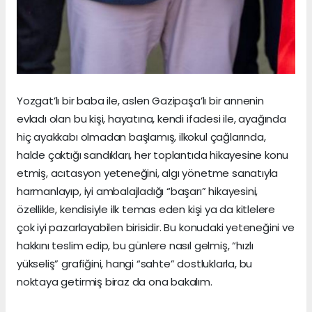
Yozgat’lı bir baba ile, aslen Gazipaşa’lı bir annenin
evladı olan bu kişi, hayatına, kendi ifadesi ile, ayağında
hiç ayakkabı olmadan başlamış, ilkokul çağlarında,
halde çaktığı sandıkları, her toplantıda hikayesine konu
etmiş, acıtasyon yeteneğini, algı yönetme sanatıyla
harmanlayıp, iyi ambalajladığı “başarı” hikayesini,
özellikle, kendisiyle ilk temas eden kişi ya da kitlelere
çok iyi pazarlayabilen birisidir. Bu konudaki yeteneğini ve
hakkını teslim edip, bu günlere nasıl gelmiş, “hızlı
yükseliş” grafiğini, hangi “sahte” dostluklarla, bu
noktaya getirmiş biraz da ona bakalım.