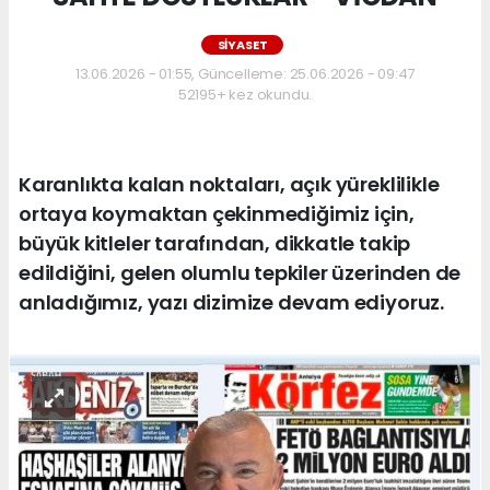
SİYASET
13.06.2026 - 01:55, Güncelleme: 25.06.2026 - 09:47
52195+ kez okundu.
Karanlıkta kalan noktaları, açık yüreklilikle
ortaya koymaktan çekinmediğimiz için,
büyük kitleler tarafından, dikkatle takip
edildiğini, gelen olumlu tepkiler üzerinden de
anladığımız, yazı dizimize devam ediyoruz.