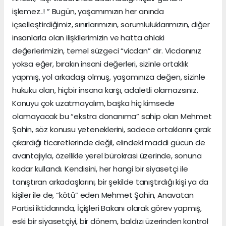
işlemez..! ” Bugün, yaşamımızın her anında
içselleştirdiğimiz, sınırlarımızın, sorumluluklarımızın, diğer
insanlarla olan ilişkilerimizin ve hatta ahlaki
değerlerimizin, temel süzgeci “vicdan” dır. Vicdanınız
yoksa eğer, bırakın insani değerleri, sizinle ortaklık
yapmış, yol arkadaşı olmuş, yaşamınıza değen, sizinle
hukuku olan, hiçbir insana karşı, adaletli olamazsınız.
Konuyu çok uzatmayalım, başka hiç kimsede
olamayacak bu “ekstra donanıma” sahip olan Mehmet
Şahin, söz konusu yeteneklerini, sadece ortaklarını çırak
çıkardığı ticaretlerinde değil, elindeki maddi gücün de
avantajıyla, özellikle yerel bürokrasi üzerinde, sonuna
kadar kullandı. Kendisini, her hangi bir siyasetçi ile
tanıştıran arkadaşlarını, bir şekilde tanıştırdığı kişi ya da
kişiler ile de, “kötü” eden Mehmet Şahin, Anavatan
Partisi iktidarında, İçişleri Bakanı olarak görev yapmış,
eski bir siyasetçiyi, bir dönem, baldızı üzerinden kontrol