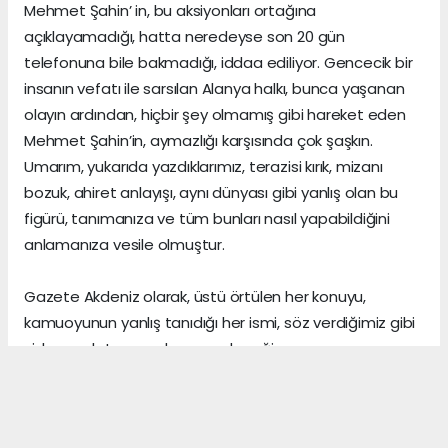
Mehmet Şahin’ in, bu aksiyonları ortağına
açıklayamadığı, hatta neredeyse son 20 gün
telefonuna bile bakmadığı, iddaa ediliyor. Gencecik bir
insanın vefatı ile sarsılan Alanya halkı, bunca yaşanan
olayın ardından, hiçbir şey olmamış gibi hareket eden
Mehmet Şahin’in, aymazlığı karşısında çok şaşkın.
Umarım, yukarıda yazdıklarımız, terazisi kırık, mizanı
bozuk, ahiret anlayışı, aynı dünyası gibi yanlış olan bu
figürü, tanımanıza ve tüm bunları nasıl yapabildiğini
anlamanıza vesile olmuştur.
Gazete Akdeniz olarak, üstü örtülen her konuyu,
kamuoyunun yanlış tanıdığı her ismi, söz verdiğimiz gibi
sizlere anlatmaya devam edeceğiz.
Gerçeklerin üzerini, algı yöneterek kapattığını sananlar,
vicdanı ile erken yaşta vedalaşanlar ve etrafındaki
herkese zarar veren insanlar, şu dünyada asıl önemli