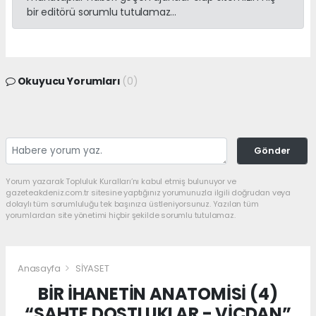
bir editörü sorumlu tutulamaz...
Okuyucu Yorumları
(0)
Gönder
Yorum yazarak Topluluk Kuralları’nı kabul etmiş bulunuyor ve
gazeteakdeniz.com.tr sitesine yaptığınız yorumunuzla ilgili doğrudan veya
dolaylı tüm sorumluluğu tek başınıza üstleniyorsunuz. Yazılan tüm
yorumlardan site yönetimi hiçbir şekilde sorumlu tutulamaz.
Anasayfa
SİYASET
BİR İHANETİN ANATOMİSİ (4)
“SAHTE DOSTLUKLAR - VİCDAN”