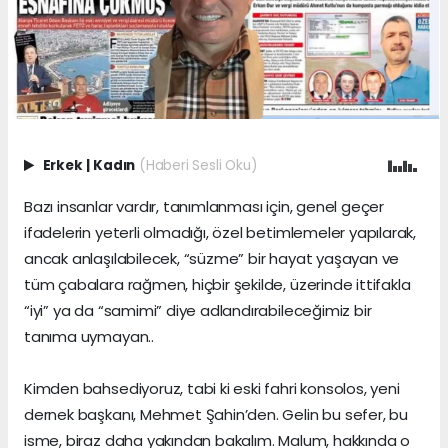
Erkek
|
Kadın
(Haberi Sesli Oku)
Bazı insanlar vardır, tanımlanması için, genel geçer
ifadelerin yeterli olmadığı, özel betimlemeler yapılarak,
ancak anlaşılabilecek, “süzme” bir hayat yaşayan ve
tüm çabalara rağmen, hiçbir şekilde, üzerinde ittifakla
“iyi” ya da “samimi” diye adlandırabileceğimiz bir
tanıma uymayan..
Kimden bahsediyoruz, tabi ki eski fahri konsolos, yeni
dernek başkanı, Mehmet Şahin’den. Gelin bu sefer, bu
isme, biraz daha yakından bakalım. Malum, hakkında o