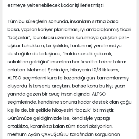
etmeye yeltenebilecek kadar işi ilerletmişti.
Tüm bu süreçlerin sonunda, insanların sırtına basa
basa, yapılan kariyer planlaması, iyi ambalajlanmış ticari
“başarılar”, bürokrasi üzerinde kurulmaya çalışılan gizli-
aşikar tahakküm, bir şekilde, fonlanmış yerel medya
desteği ile de birleşince, “halde sandık çakarak,
sokaktan geldiğini” insanlara her fırsatta tekrar tekrar
anlatan Mehmet Şahin için, hikayenin 10/8 lik kısmı,
ALTSO seçimlerini kura ile kazandığı gün, tamamlanmış
oluyordu. İsterseniz araştırın, bahse konu bu kişi, şuan
yanında gezen bir avuç insan dışında, ALTSO
seçimlerinde, kendisine sonuna kadar destek olan çoğu
kişi ile de, bir şekilde hikayesini “bozuk” bitirmiştir.
Günümüze geldiğimizde ise, kendisiyle yaptığı
ortaklıkta, karanlıkta kalan tüm ticari aksiyonları,
merhum Aydın ÇAVUŞOĞLU tarafından sorgulanan