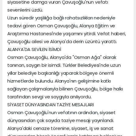
siyasetine damga vuran Çavuşoğlu'nun vefatı
sevenlerini üzdü.
Uzun süredir yaşlılığa bağlı rahatsızlıkları nedeniyle
tedavi gören Osman Çavuşoğlu, Alanya Eğitim ve
Araştırma Hastanesi'nde yaşamını yitirdi. Vefat haberi,
Çavuşoğlu ailesi ve Alanya'da derin üzüntü yarattı.
ALANYA'DA SEVİLEN İSİMDİ
Osman Çavuşoğlu, Alanya'da "Osman Ağa" olarak
tanınan, saygın bir isimdi. Türkler Belediyesi'nde uzun
yıllar belediye başkanlığı yaparak bölgeye önemli
hizmetlerde bulundu. Alanya'nın gelişimine katkı
sağlayan çalışmalarıyla bilinen Çavuşoğlu, bölge halkı
tarafından sevgi ve saygıyla anılıyordu.
SİYASET DÜNYASINDAN TAZİYE MESAJLARI
Osman Çavuşoğlu'nun vefatının ardından, siyaset
dünyasından çok sayıda taziye mesajı yayınlandı.
Alanya'daki cenaze törenine, siyaset, iş ve sanat