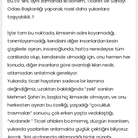
bu cv’ sini, aynı zamanda iki dönem, Ticaret ve Sanayi
Odası Başkanlığı yaparak, nasıl daha yukarılara
taşıyabildi..?
İşte tam bu noktada, kimsenin adını koyamadığı,
tanımlayamadığı, kendisini diğer insanlardan kesin
çizgilerle ayıran, insanoğlunda, hatta neredeyse tüm
canlılarda olup, kendisinde olmadığı için, onu hemen her
konuda, diğer insanlara göre avantajlı kılan nedir,
atlamadan anlatmak gerekiyor.
Yukarıda, ticari hayatının sadece bir kısmına
değindiğimiz, uzaktan bakıldığında “zeki” sanılan
Mehmet Şahin’ in, başka hiç kimsede olmayan, ve onu
herkesten ayıran bu özelliği, yaşadığı “çocukluk
travmaları” sonucu, çok erken yaşta vedalaştığı,
“vicdanıdır.” Ticari ahlakını bozmamış, düzgün insanların,
yukarıda yazılanları anlamakta güçlük çektiğini biliyoruz.
Ancak, “kişi vicdanında aklamadığı hiçbir günahı