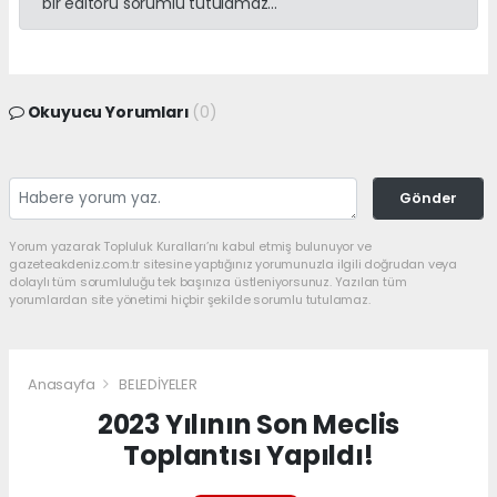
bir editörü sorumlu tutulamaz...
Okuyucu Yorumları
(0)
Gönder
Yorum yazarak Topluluk Kuralları’nı kabul etmiş bulunuyor ve
gazeteakdeniz.com.tr sitesine yaptığınız yorumunuzla ilgili doğrudan veya
dolaylı tüm sorumluluğu tek başınıza üstleniyorsunuz. Yazılan tüm
yorumlardan site yönetimi hiçbir şekilde sorumlu tutulamaz.
Anasayfa
BELEDİYELER
2023 Yılının Son Meclis
Toplantısı Yapıldı!