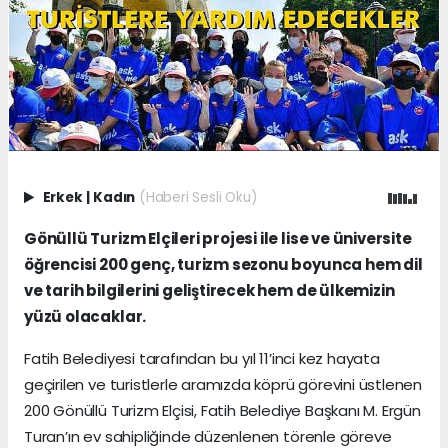
Erkek
|
Kadın
(Haberi Sesli Oku)
Gönüllü Turizm Elçileri projesi ile lise ve üniversite
öğrencisi 200 genç, turizm sezonu boyunca hem dil
ve tarih bilgilerini geliştirecek hem de ülkemizin
yüzü olacaklar.
Fatih Belediyesi tarafından bu yıl 11’inci kez hayata
geçirilen ve turistlerle aramızda köprü görevini üstlenen
200 Gönüllü Turizm Elçisi, Fatih Belediye Başkanı M. Ergün
Turan’ın ev sahipliğinde düzenlenen törenle göreve