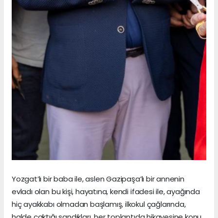
Yozgat’lı bir baba ile, aslen Gazipaşa’lı bir annenin
evladı olan bu kişi, hayatına, kendi ifadesi ile, ayağında
hiç ayakkabı olmadan başlamış, ilkokul çağlarında,
halde çaktığı sandıkları, her toplantıda hikayesine konu