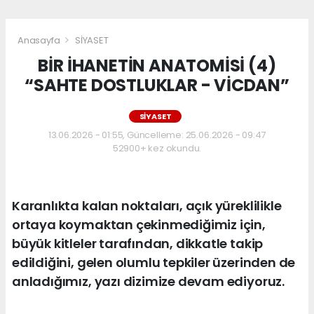
Anasayfa
SİYASET
BİR İHANETİN ANATOMİSİ (4)
“SAHTE DOSTLUKLAR - VİCDAN”
SİYASET
13.06.2026 - 01:55, Güncelleme: 25.06.2026 - 09:47
52900+ kez okundu.
Karanlıkta kalan noktaları, açık yüreklilikle
ortaya koymaktan çekinmediğimiz için,
büyük kitleler tarafından, dikkatle takip
edildiğini, gelen olumlu tepkiler üzerinden de
anladığımız, yazı dizimize devam ediyoruz.