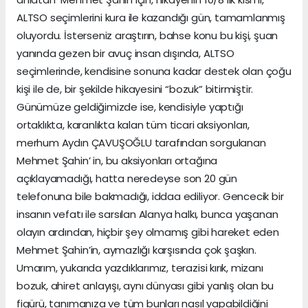
ALTSO seçimlerini kura ile kazandığı gün, tamamlanmış
oluyordu. İsterseniz araştırın, bahse konu bu kişi, şuan
yanında gezen bir avuç insan dışında, ALTSO
seçimlerinde, kendisine sonuna kadar destek olan çoğu
kişi ile de, bir şekilde hikayesini “bozuk” bitirmiştir.
Günümüze geldiğimizde ise, kendisiyle yaptığı
ortaklıkta, karanlıkta kalan tüm ticari aksiyonları,
merhum Aydın ÇAVUŞOĞLU tarafından sorgulanan
Mehmet Şahin’ in, bu aksiyonları ortağına
açıklayamadığı, hatta neredeyse son 20 gün
telefonuna bile bakmadığı, iddaa ediliyor. Gencecik bir
insanın vefatı ile sarsılan Alanya halkı, bunca yaşanan
olayın ardından, hiçbir şey olmamış gibi hareket eden
Mehmet Şahin’in, aymazlığı karşısında çok şaşkın.
Umarım, yukarıda yazdıklarımız, terazisi kırık, mizanı
bozuk, ahiret anlayışı, aynı dünyası gibi yanlış olan bu
figürü, tanımanıza ve tüm bunları nasıl yapabildiğini