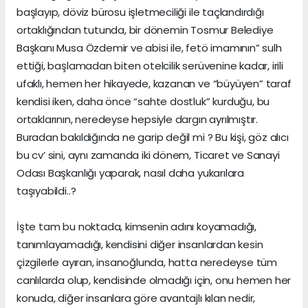
başlayıp, döviz bürosu işletmeciliği ile taçlandırdığı
ortaklığından tutunda, bir dönemin Tosmur Belediye
Başkanı Musa Özdemir ve abisi ile, fetö imamının” sulh
ettiği, başlamadan biten otelcilik serüvenine kadar, irili
ufaklı, hemen her hikayede, kazanan ve “büyüyen” taraf
kendisi iken, daha önce “sahte dostluk” kurduğu, bu
ortaklarının, neredeyse hepsiyle dargın ayrılmıştır.
Buradan bakıldığında ne garip değil mi ? Bu kişi, göz alıcı
bu cv’ sini, aynı zamanda iki dönem, Ticaret ve Sanayi
Odası Başkanlığı yaparak, nasıl daha yukarılara
taşıyabildi..?
İşte tam bu noktada, kimsenin adını koyamadığı,
tanımlayamadığı, kendisini diğer insanlardan kesin
çizgilerle ayıran, insanoğlunda, hatta neredeyse tüm
canlılarda olup, kendisinde olmadığı için, onu hemen her
konuda, diğer insanlara göre avantajlı kılan nedir,