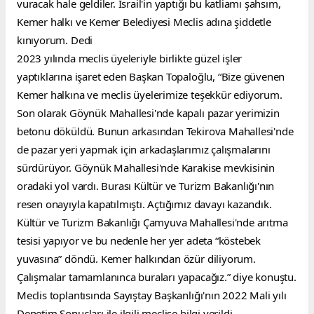
vuracak hale geldiler. İsrail'in yaptığı bu katliamı şahsım, 
Kemer halkı ve Kemer Belediyesi Meclis adına şiddetle 
kınıyorum. Dedi
2023 yılında meclis üyeleriyle birlikte güzel işler 
yaptıklarına işaret eden Başkan Topaloğlu, “Bize güvenen 
Kemer halkına ve meclis üyelerimize teşekkür ediyorum. 
Son olarak Göynük Mahallesi'nde kapalı pazar yerimizin 
betonu döküldü. Bunun arkasından Tekirova Mahallesi'nde 
de pazar yeri yapmak için arkadaşlarımız çalışmalarını 
sürdürüyor. Göynük Mahallesi'nde Karakise mevkisinin 
oradaki yol vardı. Burası Kültür ve Turizm Bakanlığı'nın 
resen onayıyla kapatılmıştı. Açtığımız davayı kazandık. 
Kültür ve Turizm Bakanlığı Çamyuva Mahallesi'nde arıtma 
tesisi yapıyor ve bu nedenle her yer adeta “köstebek 
yuvasına” döndü. Kemer halkından özür diliyorum. 
Çalışmalar tamamlanınca buraları yapacağız.” diye konuştu.
Meclis toplantısında Sayıştay Başkanlığı'nın 2022 Mali yılı 
Denetim Sonuçları ile ilgili meclise bilgi verildi.