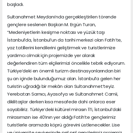
başladı.
Sultanahmet Meydanı’nda gerçekleştirilen törende
gençlere seslenen Başkan M. Ergün Turan,
“Medeniyetlerin kesişme noktası ve yüzük taşı
İstanbul’da, İstanbul’un da tarihi merkezi olan Fatih’te,
yaz tatillerini kendilerini geliştirmek ve turistlerimize
yardımcı olmak için projemizde yer alarak
değerlendiren tüm elçilerimizi öncelikle tebrik ediyorum.
Türkiye’deki en önemli turizm destinasyonlarından biri
şu an içinde bulunduğumuz alan. İstanbul’a gelen her
turistin uğradığı bir mekân olan Sultanahmet’teyiz.
Yerebatan Sarnıcı, Ayasofya ve Sultanahmet Camii,
dikilitaşlar derken kısa mesafede dahi onlarca eser
sayabiliriz. Türkiye’deki kültürel mirasın 11’i, İstanbul’daki
mirasımızın ise 40’ının yer aldığı Fatih’te gençlerimiz
turistlerle aramızda köprü görevini üstlenecekler. Lise
ve üniversite seviyesinde pırıl pırıl gençlerimiz projemiz