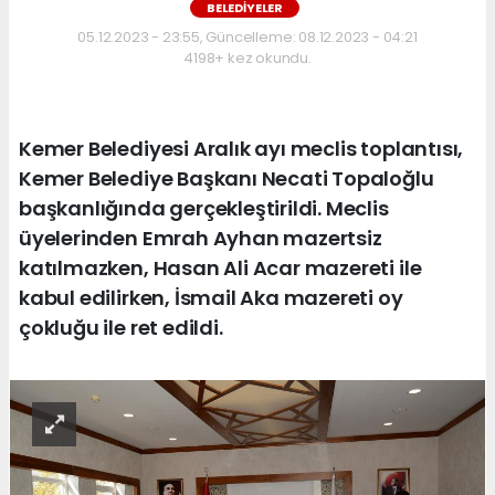
BELEDİYELER
05.12.2023 - 23:55, Güncelleme: 08.12.2023 - 04:21
4198+ kez okundu.
Kemer Belediyesi Aralık ayı meclis toplantısı,
Kemer Belediye Başkanı Necati Topaloğlu
başkanlığında gerçekleştirildi. Meclis
üyelerinden Emrah Ayhan mazertsiz
katılmazken, Hasan Ali Acar mazereti ile
kabul edilirken, İsmail Aka mazereti oy
çokluğu ile ret edildi.