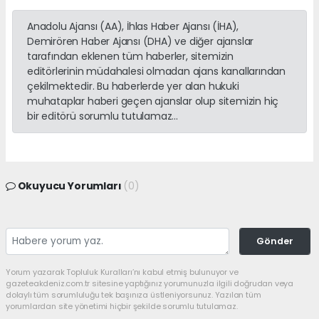
Anadolu Ajansı (AA), İhlas Haber Ajansı (İHA),
Demirören Haber Ajansı (DHA) ve diğer ajanslar
tarafından eklenen tüm haberler, sitemizin
editörlerinin müdahalesi olmadan ajans kanallarından
çekilmektedir. Bu haberlerde yer alan hukuki
muhataplar haberi geçen ajanslar olup sitemizin hiç
bir editörü sorumlu tutulamaz...
Okuyucu Yorumları
(0)
Gönder
Yorum yazarak Topluluk Kuralları’nı kabul etmiş bulunuyor ve
gazeteakdeniz.com.tr sitesine yaptığınız yorumunuzla ilgili doğrudan veya
dolaylı tüm sorumluluğu tek başınıza üstleniyorsunuz. Yazılan tüm
yorumlardan site yönetimi hiçbir şekilde sorumlu tutulamaz.