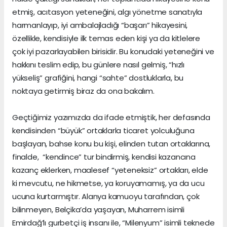
etmiş, acıtasyon yeteneğini, algı yönetme sanatıyla
harmanlayıp, iyi ambalajladığı “başarı” hikayesini,
özellikle, kendisiyle ilk temas eden kişi ya da kitlelere
çok iyi pazarlayabilen birisidir. Bu konudaki yeteneğini ve
hakkını teslim edip, bu günlere nasıl gelmiş, “hızlı
yükseliş” grafiğini, hangi “sahte” dostluklarla, bu
noktaya getirmiş biraz da ona bakalım.
Geçtiğimiz yazımızda da ifade etmiştik, her defasında
kendisinden “büyük” ortaklarla ticaret yolculuğuna
başlayan, bahse konu bu kişi, elinden tutan ortaklarına,
finalde, “kendince” tur bindirmiş, kendisi kazancına
kazanç eklerken, maalesef “yeteneksiz” ortakları, elde
ki mevcutu, ne hikmetse, ya koruyamamış, ya da ucu
ucuna kurtarmıştır. Alanya kamuoyu tarafından, çok
bilinmeyen, Belçika’da yaşayan, Muharrem isimli
Emirdağ’lı gurbetçi iş insanı ile, “Milenyum” isimli teknede