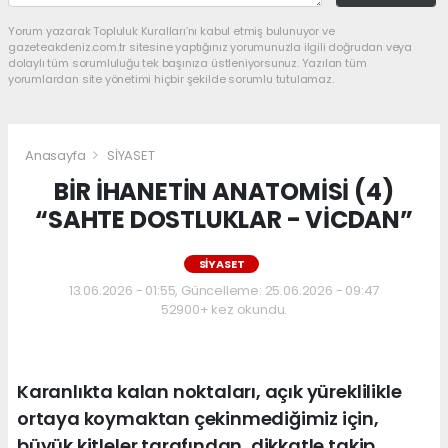
Yorum yazarak Topluluk Kuralları’nı kabul etmiş bulunuyor ve
gazeteakdeniz.com.tr sitesine yaptığınız yorumunuzla ilgili doğrudan veya
dolaylı tüm sorumluluğu tek başınıza üstleniyorsunuz. Yazılan tüm
yorumlardan site yönetimi hiçbir şekilde sorumlu tutulamaz.
Anasayfa
SİYASET
BİR İHANETİN ANATOMİSİ (4)
“SAHTE DOSTLUKLAR - VİCDAN”
SİYASET
13.06.2026 - 01:55, Güncelleme: 25.06.2026 - 09:47
52900+ kez okundu.
Karanlıkta kalan noktaları, açık yüreklilikle
ortaya koymaktan çekinmediğimiz için,
büyük kitleler tarafından, dikkatle takip