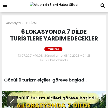
Anasayfa
TURİZM
6 LOKASYONDA 7 DİLDE
TURİSTLERE YARDIM EDECEKLER
TURİZM
13.07.2021 - 10:08, Güncelleme: 08.12.2023 - 04:21
4932+ kez okundu.
Gönüllü turizm elçileri göreve başladı.