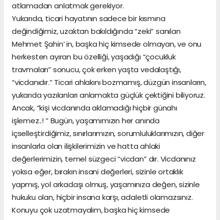
atlamadan anlatmak gerekiyor.
Yukarıda, ticari hayatının sadece bir kısmına
değindiğimiz, uzaktan bakıldığında “zeki” sanılan
Mehmet Şahin’ in, başka hiç kimsede olmayan, ve onu
herkesten ayıran bu özelliği, yaşadığı “çocukluk
travmaları” sonucu, çok erken yaşta vedalaştığı,
“vicdanıdır.” Ticari ahlakını bozmamış, düzgün insanların,
yukarıda yazılanları anlamakta güçlük çektiğini biliyoruz.
Ancak, “kişi vicdanında aklamadığı hiçbir günahı
işlemez..! ” Bugün, yaşamımızın her anında
içselleştirdiğimiz, sınırlarımızın, sorumluluklarımızın, diğer
insanlarla olan ilişkilerimizin ve hatta ahlaki
değerlerimizin, temel süzgeci “vicdan” dır. Vicdanınız
yoksa eğer, bırakın insani değerleri, sizinle ortaklık
yapmış, yol arkadaşı olmuş, yaşamınıza değen, sizinle
hukuku olan, hiçbir insana karşı, adaletli olamazsınız.
Konuyu çok uzatmayalım, başka hiç kimsede