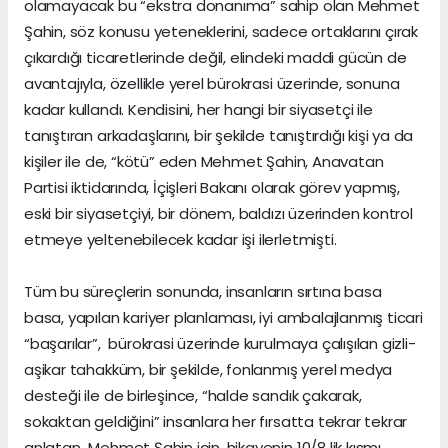
olamayacak bu “ekstra donanıma” sahip olan Mehmet
Şahin, söz konusu yeteneklerini, sadece ortaklarını çırak
çıkardığı ticaretlerinde değil, elindeki maddi gücün de
avantajıyla, özellikle yerel bürokrasi üzerinde, sonuna
kadar kullandı. Kendisini, her hangi bir siyasetçi ile
tanıştıran arkadaşlarını, bir şekilde tanıştırdığı kişi ya da
kişiler ile de, “kötü” eden Mehmet Şahin, Anavatan
Partisi iktidarında, İçişleri Bakanı olarak görev yapmış,
eski bir siyasetçiyi, bir dönem, baldızı üzerinden kontrol
etmeye yeltenebilecek kadar işi ilerletmişti.
Tüm bu süreçlerin sonunda, insanların sırtına basa
basa, yapılan kariyer planlaması, iyi ambalajlanmış ticari
“başarılar”, bürokrasi üzerinde kurulmaya çalışılan gizli-
aşikar tahakküm, bir şekilde, fonlanmış yerel medya
desteği ile de birleşince, “halde sandık çakarak,
sokaktan geldiğini” insanlara her fırsatta tekrar tekrar
anlatan Mehmet Şahin için, hikayenin 10/8 lik kısmı,