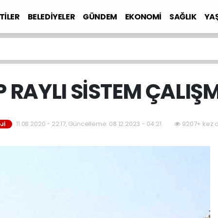
TİLER
BELEDİYELER
GÜNDEM
EKONOMİ
SAĞLIK
YA
P RAYLI SİSTEM ÇALIŞ
11.08.2020 - 22:17, Güncelleme: 08.12.2023 - 04:21
9207+ kez 
Jİ