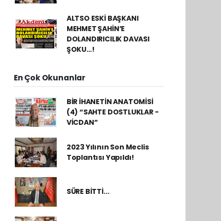
ALTSO ESKİ BAŞKANI
MEHMET ŞAHİN’E
DOLANDIRICILIK DAVASI
ŞOKU…!
En Çok Okunanlar
BİR İHANETİN ANATOMİSİ
(4) “SAHTE DOSTLUKLAR -
VİCDAN”
2023 Yılının Son Meclis
Toplantısı Yapıldı!
SÜRE BİTTİ...