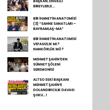
BAŞKAN, ENGELLİ
BİREYLERLE...
BİR İHANETİN ANATOMİSİ
(3) “SAHNE SANATLARI –
BAYRAMLAŞ-MA”
BİR İHANETİN ANATOMİSİ
VEFASIZLIK MI ?
NANKÖRLÜK MÜ ?
MEHMET ŞAHİN’DEN
SÜNNET ŞÖLENİ
SEREMONİSİ
ALTSO ESKİ BAŞKANI
MEHMET ŞAHİN’E
DOLANDIRICILIK DAVASI
ŞOKU…!