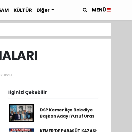
MENÜ
ŞAM
KÜLTÜR
Diğer
MALARI
okundu.
İlginizi Çekebilir
DSP Kemer İlçe Belediye
Başkan Adayı Yusuf Üras
KEMER’DE PARAŞÜT KAZASI: