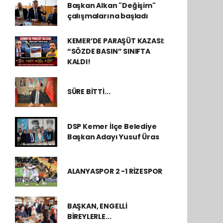
Başkan Alkan "Değişim"
çalışmalarına başladı
KEMER’DE PARAŞÜT KAZASI:
“SÖZDE BASIN” SINIFTA
KALDI!
SÜRE BİTTİ...
DSP Kemer İlçe Belediye
Başkan Adayı Yusuf Üras
ALANYASPOR 2 -1 RİZESPOR
BAŞKAN, ENGELLİ
BİREYLERLE...