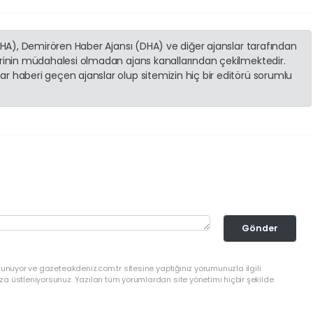
(İHA), Demirören Haber Ajansı (DHA) ve diğer ajanslar tarafından
erinin müdahalesi olmadan ajans kanallarından çekilmektedir.
r haberi geçen ajanslar olup sitemizin hiç bir editörü sorumlu
Gönder
lunuyor ve gazeteakdeniz.com.tr sitesine yaptığınız yorumunuzla ilgili
a üstleniyorsunuz. Yazılan tüm yorumlardan site yönetimi hiçbir şekilde