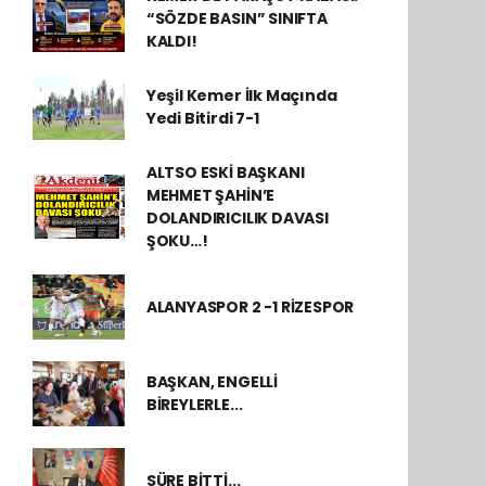
“SÖZDE BASIN” SINIFTA
KALDI!
Yeşil Kemer İlk Maçında
Yedi Bitirdi 7-1
ALTSO ESKİ BAŞKANI
MEHMET ŞAHİN’E
DOLANDIRICILIK DAVASI
ŞOKU…!
ALANYASPOR 2 -1 RİZESPOR
BAŞKAN, ENGELLİ
BİREYLERLE...
SÜRE BİTTİ...