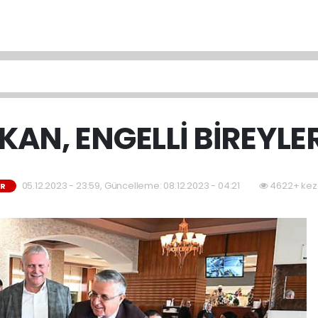
AN, ENGELLİ BİREYLER
05.12.2023 - 23:59, Güncelleme: 08.12.2023 - 04:21
4622+ kez
ER