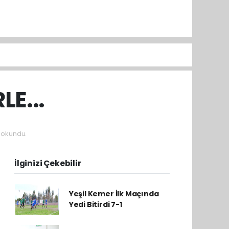
LE...
 okundu.
İlginizi Çekebilir
Yeşil Kemer İlk Maçında
Yedi Bitirdi 7-1