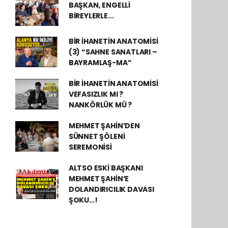
BAŞKAN, ENGELLİ
BİREYLERLE...
BİR İHANETİN ANATOMİSİ
(3) “SAHNE SANATLARI –
BAYRAMLAŞ-MA”
BİR İHANETİN ANATOMİSİ
VEFASIZLIK MI ?
NANKÖRLÜK MÜ ?
MEHMET ŞAHİN’DEN
SÜNNET ŞÖLENİ
SEREMONİSİ
ALTSO ESKİ BAŞKANI
MEHMET ŞAHİN’E
DOLANDIRICILIK DAVASI
ŞOKU…!