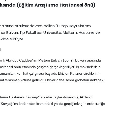
ksında (Eğitim Araştırma Hastanesi önü)
alarına aralıksız devam edilen 3. Etap Raylı Sistem
ar Bulvarı, Tıp Fakü
ltesi, Üniversite, Meltem, Hastane ve
ilde sürüyor.
I
ık Akıltopu Caddesi'nin Meltem Bulvarı 100. Yıl Bulvarı arasında
stanesi önü) etabında çalışma gerçekleştiriliyor. İş makinelerinin
 tamamlanırken hat çalışması başladı. Ekipler, Kataner direklerinin
 hat terasman kotuna getirildi. Ekipler daha sonra grobeton dökecek
tırma Hastanesi Kavşağı'na kadar raylar döşenmiş, Akdeniz
i Kavşağı'na kadar olan kısmındaki yol da geçtiğimiz günlerde trafiğe