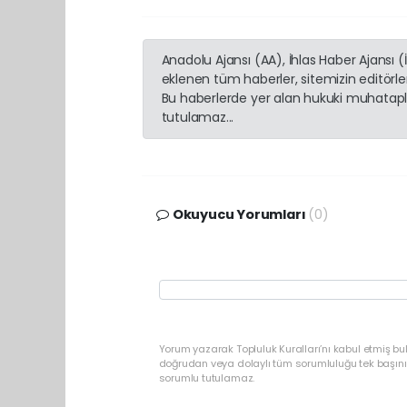
Anadolu Ajansı (AA), İhlas Haber Ajansı 
eklenen tüm haberler, sitemizin editörl
Bu haberlerde yer alan hukuki muhatapla
tutulamaz...
Okuyucu Yorumları
(0)
Yorum yazarak Topluluk Kuralları’nı kabul etmiş bu
doğrudan veya dolaylı tüm sorumluluğu tek başınız
sorumlu tutulamaz.