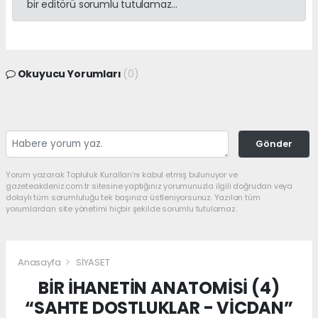
bir editörü sorumlu tutulamaz...
Okuyucu Yorumları
(0)
Gönder
Yorum yazarak Topluluk Kuralları’nı kabul etmiş bulunuyor ve
gazeteakdeniz.com.tr sitesine yaptığınız yorumunuzla ilgili doğrudan veya
dolaylı tüm sorumluluğu tek başınıza üstleniyorsunuz. Yazılan tüm
yorumlardan site yönetimi hiçbir şekilde sorumlu tutulamaz.
Anasayfa
SİYASET
BİR İHANETİN ANATOMİSİ (4)
“SAHTE DOSTLUKLAR - VİCDAN”