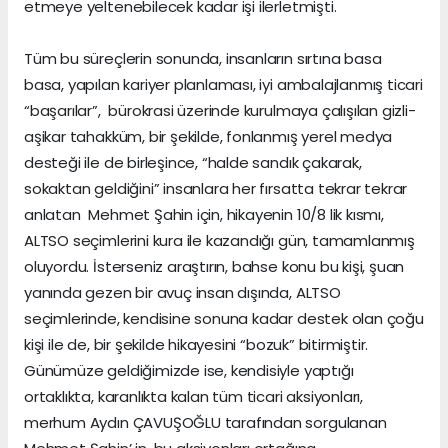
etmeye yeltenebilecek kadar işi ilerletmişti.
Tüm bu süreçlerin sonunda, insanların sırtına basa
basa, yapılan kariyer planlaması, iyi ambalajlanmış ticari
“başarılar”, bürokrasi üzerinde kurulmaya çalışılan gizli-
aşikar tahakküm, bir şekilde, fonlanmış yerel medya
desteği ile de birleşince, “halde sandık çakarak,
sokaktan geldiğini” insanlara her fırsatta tekrar tekrar
anlatan Mehmet Şahin için, hikayenin 10/8 lik kısmı,
ALTSO seçimlerini kura ile kazandığı gün, tamamlanmış
oluyordu. İsterseniz araştırın, bahse konu bu kişi, şuan
yanında gezen bir avuç insan dışında, ALTSO
seçimlerinde, kendisine sonuna kadar destek olan çoğu
kişi ile de, bir şekilde hikayesini “bozuk” bitirmiştir.
Günümüze geldiğimizde ise, kendisiyle yaptığı
ortaklıkta, karanlıkta kalan tüm ticari aksiyonları,
merhum Aydın ÇAVUŞOĞLU tarafından sorgulanan