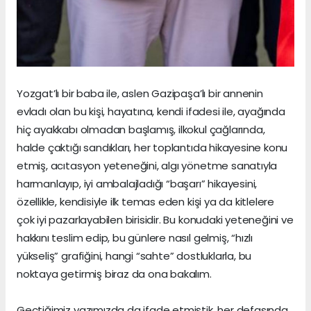
Yozgat’lı bir baba ile, aslen Gazipaşa’lı bir annenin
evladı olan bu kişi, hayatına, kendi ifadesi ile, ayağında
hiç ayakkabı olmadan başlamış, ilkokul çağlarında,
halde çaktığı sandıkları, her toplantıda hikayesine konu
etmiş, acıtasyon yeteneğini, algı yönetme sanatıyla
harmanlayıp, iyi ambalajladığı “başarı” hikayesini,
özellikle, kendisiyle ilk temas eden kişi ya da kitlelere
çok iyi pazarlayabilen birisidir. Bu konudaki yeteneğini ve
hakkını teslim edip, bu günlere nasıl gelmiş, “hızlı
yükseliş” grafiğini, hangi “sahte” dostluklarla, bu
noktaya getirmiş biraz da ona bakalım.
Geçtiğimiz yazımızda da ifade etmiştik, her defasında