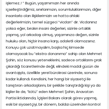
işlemez..! ” Bugün, yaşamımızın her anında
içselleştirdiğimiz, sınırlarımızın, sorumluluklarımızın, diğer
insanlarla olan ilişkilerimizin ve hatta ahlaki
değerlerimizin, temel süzgeci “vicdan” dır. Vicdanınız
yoksa eğer, bırakın insani değerleri, sizinle ortaklık
yapmış, yol arkadaşı olmuş, yaşamınıza değen, sizinle
hukuku olan, hiçbir insana karşı, adaletli olamazsınız.
Konuyu çok uzatmayalım, başka hiç kimsede
olamayacak bu “ekstra donanıma” sahip olan Mehmet
Şahin, söz konusu yeteneklerini, sadece ortaklarını çırak
çıkardığı ticaretlerinde değil, elindeki maddi gücün de
avantajıyla, özellikle yerel bürokrasi üzerinde, sonuna
kadar kullandı. Kendisini, her hangi bir siyasetçi ile
tanıştıran arkadaşlarını, bir şekilde tanıştırdığı kişi ya da
kişiler ile de, “kötü” eden Mehmet Şahin, Anavatan
Partisi iktidarında, İçişleri Bakanı olarak görev yapmış,
eski bir siyasetçiyi, bir dönem, baldızı üzerinden kontrol