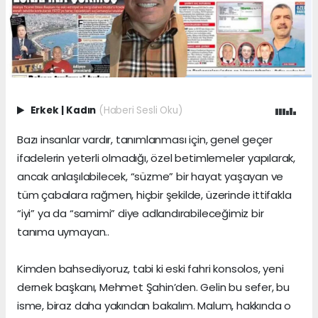
Erkek
|
Kadın
(Haberi Sesli Oku)
Bazı insanlar vardır, tanımlanması için, genel geçer
ifadelerin yeterli olmadığı, özel betimlemeler yapılarak,
ancak anlaşılabilecek, “süzme” bir hayat yaşayan ve
tüm çabalara rağmen, hiçbir şekilde, üzerinde ittifakla
“iyi” ya da “samimi” diye adlandırabileceğimiz bir
tanıma uymayan..
Kimden bahsediyoruz, tabi ki eski fahri konsolos, yeni
dernek başkanı, Mehmet Şahin’den. Gelin bu sefer, bu
isme, biraz daha yakından bakalım. Malum, hakkında o