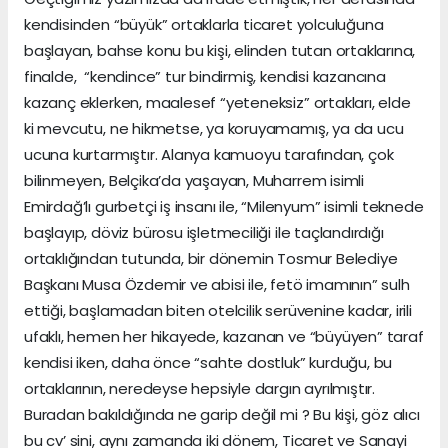
kendisinden “büyük” ortaklarla ticaret yolculuğuna
başlayan, bahse konu bu kişi, elinden tutan ortaklarına,
finalde, “kendince” tur bindirmiş, kendisi kazancına
kazanç eklerken, maalesef “yeteneksiz” ortakları, elde
ki mevcutu, ne hikmetse, ya koruyamamış, ya da ucu
ucuna kurtarmıştır. Alanya kamuoyu tarafından, çok
bilinmeyen, Belçika’da yaşayan, Muharrem isimli
Emirdağ’lı gurbetçi iş insanı ile, “Milenyum” isimli teknede
başlayıp, döviz bürosu işletmeciliği ile taçlandırdığı
ortaklığından tutunda, bir dönemin Tosmur Belediye
Başkanı Musa Özdemir ve abisi ile, fetö imamının” sulh
ettiği, başlamadan biten otelcilik serüvenine kadar, irili
ufaklı, hemen her hikayede, kazanan ve “büyüyen” taraf
kendisi iken, daha önce “sahte dostluk” kurduğu, bu
ortaklarının, neredeyse hepsiyle dargın ayrılmıştır.
Buradan bakıldığında ne garip değil mi ? Bu kişi, göz alıcı
bu cv’ sini, aynı zamanda iki dönem, Ticaret ve Sanayi