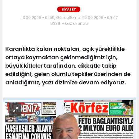
SİYASET
13.06.2026 - 01:55, Güncelleme: 25.06.2026 - 09:47
53391+ kez okundu.
Karanlıkta kalan noktaları, açık yüreklilikle
ortaya koymaktan çekinmediğimiz için,
büyük kitleler tarafından, dikkatle takip
edildiğini, gelen olumlu tepkiler üzerinden de
anladığımız, yazı dizimize devam ediyoruz.