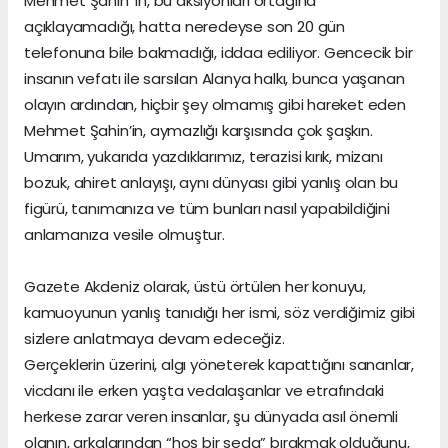
Mehmet Şahin’ in, bu aksiyonları ortağına
açıklayamadığı, hatta neredeyse son 20 gün
telefonuna bile bakmadığı, iddaa ediliyor. Gencecik bir
insanın vefatı ile sarsılan Alanya halkı, bunca yaşanan
olayın ardından, hiçbir şey olmamış gibi hareket eden
Mehmet Şahin’in, aymazlığı karşısında çok şaşkın.
Umarım, yukarıda yazdıklarımız, terazisi kırık, mizanı
bozuk, ahiret anlayışı, aynı dünyası gibi yanlış olan bu
figürü, tanımanıza ve tüm bunları nasıl yapabildiğini
anlamanıza vesile olmuştur.
Gazete Akdeniz olarak, üstü örtülen her konuyu,
kamuoyunun yanlış tanıdığı her ismi, söz verdiğimiz gibi
sizlere anlatmaya devam edeceğiz.
Gerçeklerin üzerini, algı yöneterek kapattığını sananlar,
vicdanı ile erken yaşta vedalaşanlar ve etrafındaki
herkese zarar veren insanlar, şu dünyada asıl önemli
olanın, arkalarından “hoş bir seda” bırakmak olduğunu,