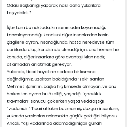
Odası Başkanlığı yaparak, nasıl daha yukarılara
taşıyabildi..?
İşte tam bu noktada, kimsenin adını koyamadığı,
tanımlayamadığı, kendisini diğer insanlardan kesin
çizgilerle ayıran, insanoğlunda, hatta neredeyse tüm
canlılarda olup, kendisinde olmadığı için, onu hemen her
konuda, diğer insanlara göre avantajlı kılan nedir,
atlamadan anlatmak gerekiyor.
Yukarıda, ticari hayatının sadece bir kısmına
değindiğimiz, uzaktan bakıldığında “zeki” sanılan
Mehmet Şahin’ in, başka hiç kimsede olmayan, ve onu
herkesten ayıran bu özelliği, yaşadığı “çocukluk
travmaları” sonucu, çok erken yaşta vedalaştığı,
“vicdanıdır.” Ticari ahlakını bozmamış, düzgün insanların,
yukarıda yazılanları anlamakta güçlük çektiğini biliyoruz.
Ancak, “kişi vicdanında aklamadığı hiçbir günahı