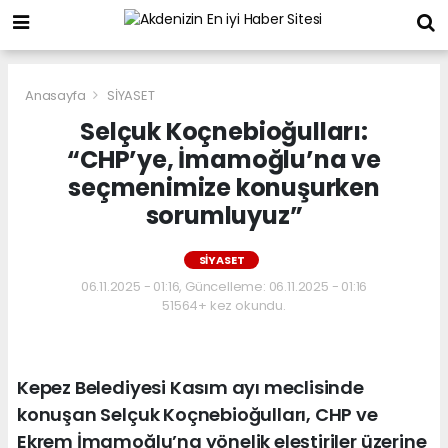
Anasayfa
SİYASET
Selçuk Koçnebioğulları:
“CHP’ye, İmamoğlu’na ve
seçmenimize konuşurken
sorumluyuz”
SİYASET
06.11.2025 - 01:16, Güncelleme: 06.11.2025 - 01:16
51564+ kez okundu.
Kepez Belediyesi Kasım ayı meclisinde
konuşan Selçuk Koçnebioğulları, CHP ve
Ekrem İmamoğlu’na yönelik eleştiriler üzerine