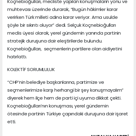
Koçnebioğulları, mecliste yapılan konuşmaların yönü ve
muhtevası üzerinde durarak, “Bugün hâkimler karar
verirken Türk milleti adına karar veriyor. Ama usulde
şöyle bir sıkıntı oluyor” dedi. Selçuk Koçnebioğulları
meclis üyesi olarak, yerel gündemin yanında partinin
stratejik duruşuna dair eleştirilerde bulundu.
Koçnebioğulları, seçmenlerin partilere olan aidiyetini
hatırlattı.
KOLEKTİF SORUMLULUK
“CHP’nin belediye başkanlarına, partimize ve
seçmenlerimize karşı herhangi bir şey konuşmayalım”
diyerek hem ilçe hem de parti içi uyuma dikkat çekti.
Koçnebioğulları’nın konuşması, yerel gündemin
ötesinde partinin Türkiye çapındaki duruşuna dair işaret
etti.