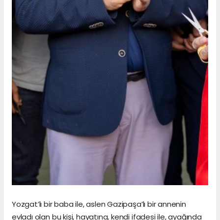
Yozgat’lı bir baba ile, aslen Gazipaşa’lı bir annenin
evladı olan bu kişi, hayatına, kendi ifadesi ile, ayağında