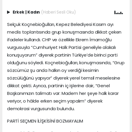
Erkek
|
Kadın
(Haberi Sesli Oku)
Selçuk Koçnebioğulları, Kepez Belediyesi Kasım ayı
meclis toplantısında grup konuşmasında dikkat çeken
ifadeler kullandı. CHP ve özellikle Ekrem İmamoğlu
vurgusuyla “Cumhuriyet Halk Partisi geneliyle alakalı
konuşuyorum” diyerek partinin Türkiye’de birinci parti
olduğunu söyledi. Koçnebioğulları, konuşmasında, “Grup
sözcümüz şu anda halkın oy verdiği kesimin
sözcülüğünü yapıyor” diyerek yerel temsil meselesine
dikkat çekti. Ayrıca, partinin iç işlerine dair, “Genel
Başkanımızın talimatı var: Madem her şeye halk karar
veriyor, o hâlde erken seçim yapalım” diyerek
demokrasi vurgusunda bulundu.
PARTİ SEÇMEN İLİŞKİSİNİ BOZMAYALIM