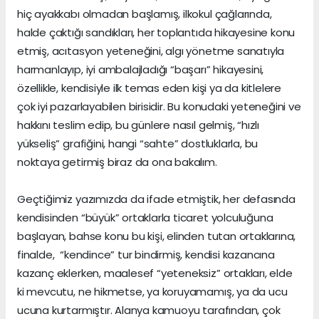
hiç ayakkabı olmadan başlamış, ilkokul çağlarında,
halde çaktığı sandıkları, her toplantıda hikayesine konu
etmiş, acıtasyon yeteneğini, algı yönetme sanatıyla
harmanlayıp, iyi ambalajladığı “başarı” hikayesini,
özellikle, kendisiyle ilk temas eden kişi ya da kitlelere
çok iyi pazarlayabilen birisidir. Bu konudaki yeteneğini ve
hakkını teslim edip, bu günlere nasıl gelmiş, “hızlı
yükseliş” grafiğini, hangi “sahte” dostluklarla, bu
noktaya getirmiş biraz da ona bakalım.
Geçtiğimiz yazımızda da ifade etmiştik, her defasında
kendisinden “büyük” ortaklarla ticaret yolculuğuna
başlayan, bahse konu bu kişi, elinden tutan ortaklarına,
finalde, “kendince” tur bindirmiş, kendisi kazancına
kazanç eklerken, maalesef “yeteneksiz” ortakları, elde
ki mevcutu, ne hikmetse, ya koruyamamış, ya da ucu
ucuna kurtarmıştır. Alanya kamuoyu tarafından, çok