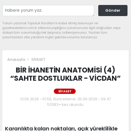
Gönder
Yorum yazarak Topluluk Kuralları’nı kabul etmiş bulunuyor ve
gazeteakdeniz.com.tr sitesine yaptığınız yorumunuzla ilgili doğrudan veya
dolaylı tüm sorumluluğu tek başınıza üstleniyorsunuz. Yazılan tüm
yorumlardan site yönetimi hiçbir şekilde sorumlu tutulamaz.
Anasayfa
SİYASET
BİR İHANETİN ANATOMİSİ (4)
“SAHTE DOSTLUKLAR - VİCDAN”
SİYASET
13.06.2026 - 01:55, Güncelleme: 25.06.2026 - 09:47
53383+ kez okundu.
Karanlıkta kalan noktaları, açık yüreklilikle