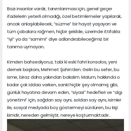
Bazı insanlar vardır, tanımlanması için, genel geçer
ifadelerin yeterli olmadığı, özel betimlemeler yapılarak,
ancak anlaşılabilecek, “süzme” bir hayat yaşayan ve
tüm çabalara rağmen, hiçbir şekilde, üzerinde ittifakla
“iyi” ya da “samimi” diye adlandırabileceğimiz bir
tanıma uymayan..
Kimden bahsediyoruz, tabi ki eski fahri konsolos, yeni
dernek başkanı, Mehmet Şahin’den. Gelin bu sefer, bu
isme, biraz daha yakından bakalım. Malum, hakkında o
kadar çok iddaa varken, sanki hiçbir şey olmamış gibi,
günlük hayatına devam eden, “siyasi” hedefleri ve “algı
yönetimi” için, sağdan say aynı, soldan say aynı, isimler
ile, sosyal medyada boy göstermeyi sürdüren, bu kişi
kimdir, nereden gelmiştir, nereye koşturmaktadır..