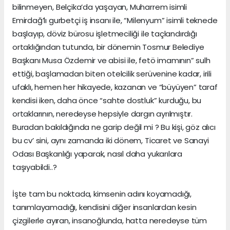
bilinmeyen, Belçika’da yaşayan, Muharrem isimli
Emirdağ’lı gurbetçi iş insanı ile, “Milenyum” isimli teknede
başlayıp, döviz bürosu işletmeciliği ile taçlandırdığı
ortaklığından tutunda, bir dönemin Tosmur Belediye
Başkanı Musa Özdemir ve abisi ile, fetö imamının” sulh
ettiği, başlamadan biten otelcilik serüvenine kadar, irili
ufaklı, hemen her hikayede, kazanan ve “büyüyen” taraf
kendisi iken, daha önce “sahte dostluk” kurduğu, bu
ortaklarının, neredeyse hepsiyle dargın ayrılmıştır.
Buradan bakıldığında ne garip değil mi ? Bu kişi, göz alıcı
bu cv’ sini, aynı zamanda iki dönem, Ticaret ve Sanayi
Odası Başkanlığı yaparak, nasıl daha yukarılara
taşıyabildi..?
İşte tam bu noktada, kimsenin adını koyamadığı,
tanımlayamadığı, kendisini diğer insanlardan kesin
çizgilerle ayıran, insanoğlunda, hatta neredeyse tüm