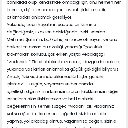
canlılarda olup, kendisinde olmadığı için, onu hemen her
konuda, diğer insanlara göre avantajlı kılan nedir,
atlamadan anlatmak gerekiyor.
Yukarıda, ticari hayatının sadece bir kısmına
değindiğimiz, uzaktan bakıldığında “zeki” sanılan
Mehmet Şahin’ in, başka hiç kimsede olmayan, ve onu
herkesten ayıran bu özelliği, yaşadığı “çocukluk
travmaları” sonucu, çok erken yaşta vedalaştığı,
“vicdanıdır.” Ticari ahlakını bozmamış, düzgün insanların,
yukarıda yazılanları anlamakta güçlük çektiğini biliyoruz.
Ancak, “kişi vicdanında aklamadığı hiçbir günahı
işlemez..! ” Bugün, yaşamımızın her anında
içselleştirdiğimiz, sınırlarımızın, sorumluluklarımızın, diğer
insanlarla olan ilişkilerimizin ve hatta ahlaki
değerlerimizin, temel süzgeci “vicdan” dır. Vicdanınız
yoksa eğer, bırakın insani değerleri, sizinle ortaklık
yapmış, yol arkadaşı olmuş, yaşamınıza değen, sizinle