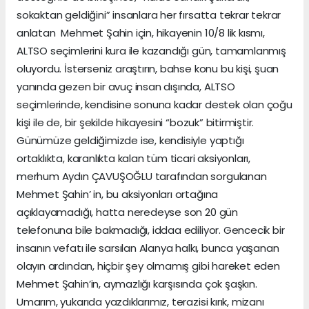
sokaktan geldiğini” insanlara her fırsatta tekrar tekrar
anlatan Mehmet Şahin için, hikayenin 10/8 lik kısmı,
ALTSO seçimlerini kura ile kazandığı gün, tamamlanmış
oluyordu. İsterseniz araştırın, bahse konu bu kişi, şuan
yanında gezen bir avuç insan dışında, ALTSO
seçimlerinde, kendisine sonuna kadar destek olan çoğu
kişi ile de, bir şekilde hikayesini “bozuk” bitirmiştir.
Günümüze geldiğimizde ise, kendisiyle yaptığı
ortaklıkta, karanlıkta kalan tüm ticari aksiyonları,
merhum Aydın ÇAVUŞOĞLU tarafından sorgulanan
Mehmet Şahin’ in, bu aksiyonları ortağına
açıklayamadığı, hatta neredeyse son 20 gün
telefonuna bile bakmadığı, iddaa ediliyor. Gencecik bir
insanın vefatı ile sarsılan Alanya halkı, bunca yaşanan
olayın ardından, hiçbir şey olmamış gibi hareket eden
Mehmet Şahin’in, aymazlığı karşısında çok şaşkın.
Umarım, yukarıda yazdıklarımız, terazisi kırık, mizanı