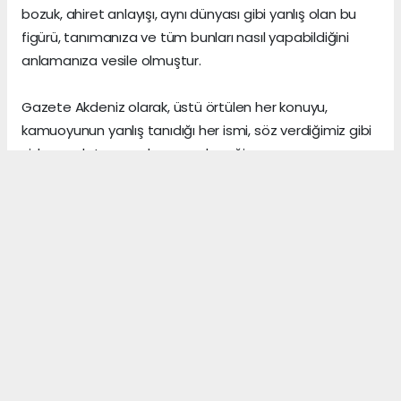
bozuk, ahiret anlayışı, aynı dünyası gibi yanlış olan bu
figürü, tanımanıza ve tüm bunları nasıl yapabildiğini
anlamanıza vesile olmuştur.
Gazete Akdeniz olarak, üstü örtülen her konuyu,
kamuoyunun yanlış tanıdığı her ismi, söz verdiğimiz gibi
sizlere anlatmaya devam edeceğiz.
Gerçeklerin üzerini, algı yöneterek kapattığını sananlar,
vicdanı ile erken yaşta vedalaşanlar ve etrafındaki
herkese zarar veren insanlar, şu dünyada asıl önemli
olanın, arkalarından “hoş bir seda” bırakmak olduğunu,
asla anlayamazlar.