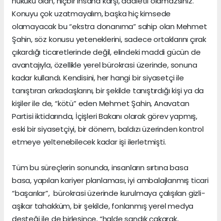
hukuku olan, hiçbir insana karşı, adaletli olamazsınız.
Konuyu çok uzatmayalım, başka hiç kimsede
olamayacak bu “ekstra donanıma” sahip olan Mehmet
Şahin, söz konusu yeteneklerini, sadece ortaklarını çırak
çıkardığı ticaretlerinde değil, elindeki maddi gücün de
avantajıyla, özellikle yerel bürokrasi üzerinde, sonuna
kadar kullandı. Kendisini, her hangi bir siyasetçi ile
tanıştıran arkadaşlarını, bir şekilde tanıştırdığı kişi ya da
kişiler ile de, “kötü” eden Mehmet Şahin, Anavatan
Partisi iktidarında, İçişleri Bakanı olarak görev yapmış,
eski bir siyasetçiyi, bir dönem, baldızı üzerinden kontrol
etmeye yeltenebilecek kadar işi ilerletmişti.
Tüm bu süreçlerin sonunda, insanların sırtına basa
basa, yapılan kariyer planlaması, iyi ambalajlanmış ticari
“başarılar”, bürokrasi üzerinde kurulmaya çalışılan gizli-
aşikar tahakküm, bir şekilde, fonlanmış yerel medya
desteği ile de birleşince, “halde sandık çakarak,