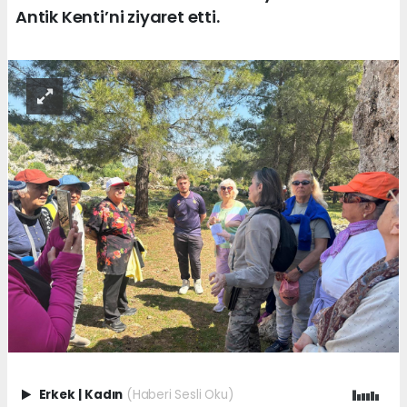
Antik Kenti’ni ziyaret etti.
Erkek
|
Kadın
(Haberi Sesli Oku)