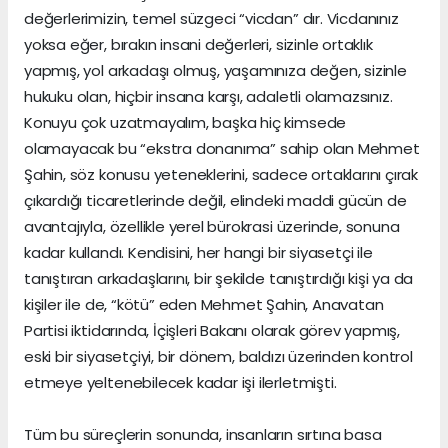
değerlerimizin, temel süzgeci “vicdan” dır. Vicdanınız
yoksa eğer, bırakın insani değerleri, sizinle ortaklık
yapmış, yol arkadaşı olmuş, yaşamınıza değen, sizinle
hukuku olan, hiçbir insana karşı, adaletli olamazsınız.
Konuyu çok uzatmayalım, başka hiç kimsede
olamayacak bu “ekstra donanıma” sahip olan Mehmet
Şahin, söz konusu yeteneklerini, sadece ortaklarını çırak
çıkardığı ticaretlerinde değil, elindeki maddi gücün de
avantajıyla, özellikle yerel bürokrasi üzerinde, sonuna
kadar kullandı. Kendisini, her hangi bir siyasetçi ile
tanıştıran arkadaşlarını, bir şekilde tanıştırdığı kişi ya da
kişiler ile de, “kötü” eden Mehmet Şahin, Anavatan
Partisi iktidarında, İçişleri Bakanı olarak görev yapmış,
eski bir siyasetçiyi, bir dönem, baldızı üzerinden kontrol
etmeye yeltenebilecek kadar işi ilerletmişti.
Tüm bu süreçlerin sonunda, insanların sırtına basa