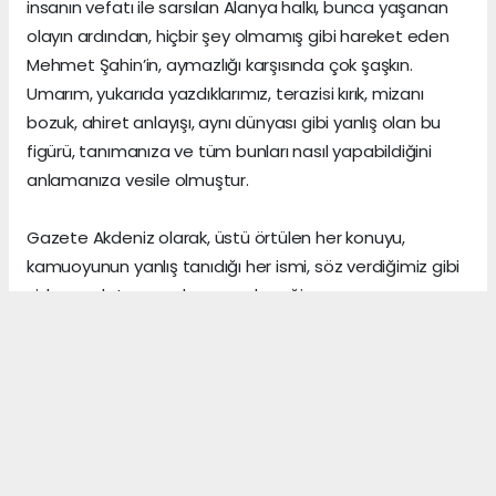
insanın vefatı ile sarsılan Alanya halkı, bunca yaşanan
olayın ardından, hiçbir şey olmamış gibi hareket eden
Mehmet Şahin’in, aymazlığı karşısında çok şaşkın.
Umarım, yukarıda yazdıklarımız, terazisi kırık, mizanı
bozuk, ahiret anlayışı, aynı dünyası gibi yanlış olan bu
figürü, tanımanıza ve tüm bunları nasıl yapabildiğini
anlamanıza vesile olmuştur.
Gazete Akdeniz olarak, üstü örtülen her konuyu,
kamuoyunun yanlış tanıdığı her ismi, söz verdiğimiz gibi
sizlere anlatmaya devam edeceğiz.
Gerçeklerin üzerini, algı yöneterek kapattığını sananlar,
vicdanı ile erken yaşta vedalaşanlar ve etrafındaki
herkese zarar veren insanlar, şu dünyada asıl önemli
olanın, arkalarından “hoş bir seda” bırakmak olduğunu,
asla anlayamazlar.