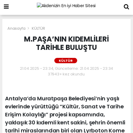
Anasayfa
KÜLTÜR
M.PAŞA’NIN KIDEMLİLERİ
TARİHLE BULUŞTU
KÜLTÜR
21.04.2025 - 23:34, Güncelleme: 21.04.2025 - 23:34
37943+ kez okundu.
Antalya’da Muratpaşa Belediyesi’nin yaşlı
evlerinde yürüttüğü “Kültür, Sanat ve Tarihe
Erişim Kolaylığı” projesi kapsamında,
yaklaşık 30 kıdemli kent sakini, şehrin önemli
tarihi miraslarından biri olan Lyrboton Kome