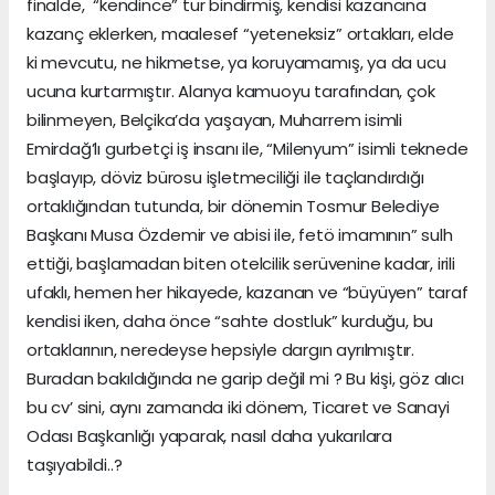
finalde, “kendince” tur bindirmiş, kendisi kazancına
kazanç eklerken, maalesef “yeteneksiz” ortakları, elde
ki mevcutu, ne hikmetse, ya koruyamamış, ya da ucu
ucuna kurtarmıştır. Alanya kamuoyu tarafından, çok
bilinmeyen, Belçika’da yaşayan, Muharrem isimli
Emirdağ’lı gurbetçi iş insanı ile, “Milenyum” isimli teknede
başlayıp, döviz bürosu işletmeciliği ile taçlandırdığı
ortaklığından tutunda, bir dönemin Tosmur Belediye
Başkanı Musa Özdemir ve abisi ile, fetö imamının” sulh
ettiği, başlamadan biten otelcilik serüvenine kadar, irili
ufaklı, hemen her hikayede, kazanan ve “büyüyen” taraf
kendisi iken, daha önce “sahte dostluk” kurduğu, bu
ortaklarının, neredeyse hepsiyle dargın ayrılmıştır.
Buradan bakıldığında ne garip değil mi ? Bu kişi, göz alıcı
bu cv’ sini, aynı zamanda iki dönem, Ticaret ve Sanayi
Odası Başkanlığı yaparak, nasıl daha yukarılara
taşıyabildi..?