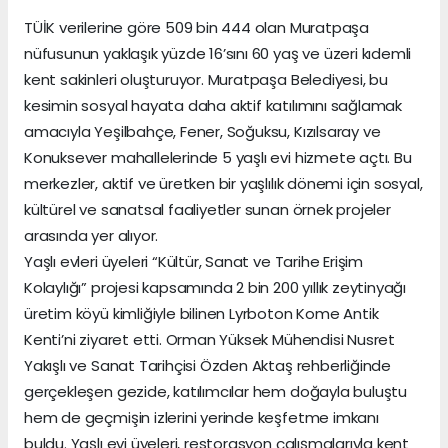
TÜİK verilerine göre 509 bin 444 olan Muratpaşa
nüfusunun yaklaşık yüzde 16’sını 60 yaş ve üzeri kıdemli
kent sakinleri oluşturuyor. Muratpaşa Belediyesi, bu
kesimin sosyal hayata daha aktif katılımını sağlamak
amacıyla Yeşilbahçe, Fener, Soğuksu, Kızılsaray ve
Konuksever mahallelerinde 5 yaşlı evi hizmete açtı. Bu
merkezler, aktif ve üretken bir yaşlılık dönemi için sosyal,
kültürel ve sanatsal faaliyetler sunan örnek projeler
arasında yer alıyor.
Yaşlı evleri üyeleri “Kültür, Sanat ve Tarihe Erişim
Kolaylığı” projesi kapsamında 2 bin 200 yıllık zeytinyağı
üretim köyü kimliğiyle bilinen Lyrboton Kome Antik
Kenti’ni ziyaret etti. Orman Yüksek Mühendisi Nusret
Yakışlı ve Sanat Tarihçisi Özden Aktaş rehberliğinde
gerçekleşen gezide, katılımcılar hem doğayla buluştu
hem de geçmişin izlerini yerinde keşfetme imkanı
buldu. Yaşlı evi üyeleri, restorasyon çalışmalarıyla kent