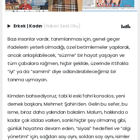
Erkek
|
Kadın
(Haberi Sesli Oku)
Bazı insanlar vardır, tanımlanması için, genel geçer
ifadelerin yeterli olmadığı, özel betimlemeler yapılarak,
ancak anlaşılabilecek, “süzme” bir hayat yaşayan ve
tüm çabalara rağmen, hiçbir şekilde, üzerinde ittifakla
“iyi” ya da “samimi” diye adlandırabileceğimiz bir
tanıma uymayan..
Kimden bahsediyoruz, tabi ki eski fahri konsolos, yeni
dernek başkanı, Mehmet Şahin’den. Gelin bu sefer, bu
isme, biraz daha yakından bakalım. Malum, hakkında o
kadar çok iddaa varken, sanki hiçbir şey olmamış gibi,
günlük hayatına devam eden, “siyasi” hedefleri ve “algı
yönetimi” için, sağdan say aynı, soldan say aynı, isimler