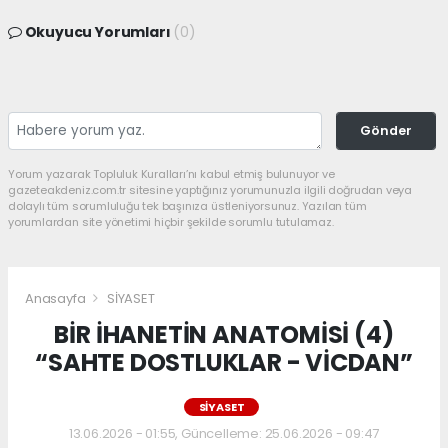
Okuyucu Yorumları
(0)
Gönder
Yorum yazarak Topluluk Kuralları’nı kabul etmiş bulunuyor ve
gazeteakdeniz.com.tr sitesine yaptığınız yorumunuzla ilgili doğrudan veya
dolaylı tüm sorumluluğu tek başınıza üstleniyorsunuz. Yazılan tüm
yorumlardan site yönetimi hiçbir şekilde sorumlu tutulamaz.
Anasayfa
SİYASET
BİR İHANETİN ANATOMİSİ (4)
“SAHTE DOSTLUKLAR - VİCDAN”
SİYASET
13.06.2026 - 01:55, Güncelleme: 25.06.2026 - 09:47