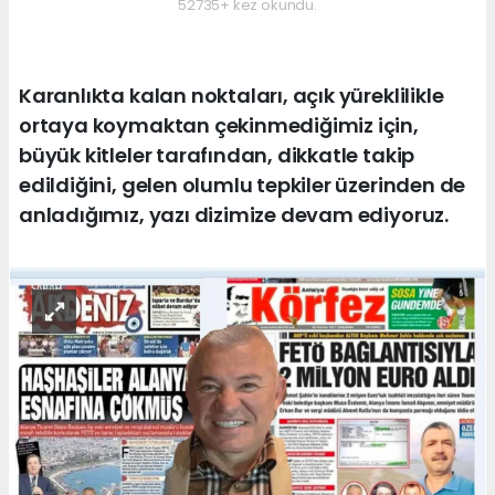
52735+ kez okundu.
Karanlıkta kalan noktaları, açık yüreklilikle
ortaya koymaktan çekinmediğimiz için,
büyük kitleler tarafından, dikkatle takip
edildiğini, gelen olumlu tepkiler üzerinden de
anladığımız, yazı dizimize devam ediyoruz.