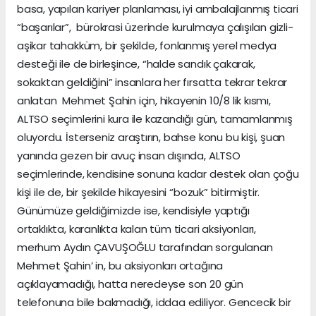
basa, yapılan kariyer planlaması, iyi ambalajlanmış ticari
“başarılar”, bürokrasi üzerinde kurulmaya çalışılan gizli-
aşikar tahakküm, bir şekilde, fonlanmış yerel medya
desteği ile de birleşince, “halde sandık çakarak,
sokaktan geldiğini” insanlara her fırsatta tekrar tekrar
anlatan Mehmet Şahin için, hikayenin 10/8 lik kısmı,
ALTSO seçimlerini kura ile kazandığı gün, tamamlanmış
oluyordu. İsterseniz araştırın, bahse konu bu kişi, şuan
yanında gezen bir avuç insan dışında, ALTSO
seçimlerinde, kendisine sonuna kadar destek olan çoğu
kişi ile de, bir şekilde hikayesini “bozuk” bitirmiştir.
Günümüze geldiğimizde ise, kendisiyle yaptığı
ortaklıkta, karanlıkta kalan tüm ticari aksiyonları,
merhum Aydın ÇAVUŞOĞLU tarafından sorgulanan
Mehmet Şahin’ in, bu aksiyonları ortağına
açıklayamadığı, hatta neredeyse son 20 gün
telefonuna bile bakmadığı, iddaa ediliyor. Gencecik bir