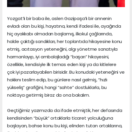
Yozgat’lı bir baba ile, aslen Gazipaşa’lı bir annenin
evladı olan bu kişi, hayatına, kendi ifadesi ile, ayağında
hiç ayakkabı olmadan başlamış, ilkokul çağlarında,
halde çaktığı sandıkları, her toplantıda hikayesine konu
etmiş, acıtasyon yeteneğini, algı yönetme sanatıyla
harmanlayıp, iyi ambalajladığı “başarı” hikayesini,
özellikle, kendisiyle ilk temas eden kişi ya da kitlelere
çok iyi pazarlayabilen birisidir. Bu konudaki yeteneğini ve
hakkını teslim edip, bu günlere nasıl gelmiş, “hızlı
yükseliş” grafiğini, hangi “sahte” dostluklarla, bu
noktaya getirmiş biraz da ona bakalım.
Geçtiğimiz yazımızda da ifade etmiştik, her defasında
kendisinden “büyük” ortaklarla ticaret yolculuğuna
başlayan, bahse konu bu kişi, elinden tutan ortaklarına,