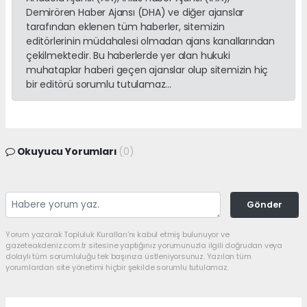
Demirören Haber Ajansı (DHA) ve diğer ajanslar
tarafından eklenen tüm haberler, sitemizin
editörlerinin müdahalesi olmadan ajans kanallarından
çekilmektedir. Bu haberlerde yer alan hukuki
muhataplar haberi geçen ajanslar olup sitemizin hiç
bir editörü sorumlu tutulamaz...
Okuyucu Yorumları
(0)
Gönder
Yorum yazarak Topluluk Kuralları’nı kabul etmiş bulunuyor ve
gazeteakdeniz.com.tr sitesine yaptığınız yorumunuzla ilgili doğrudan veya
dolaylı tüm sorumluluğu tek başınıza üstleniyorsunuz. Yazılan tüm
yorumlardan site yönetimi hiçbir şekilde sorumlu tutulamaz.