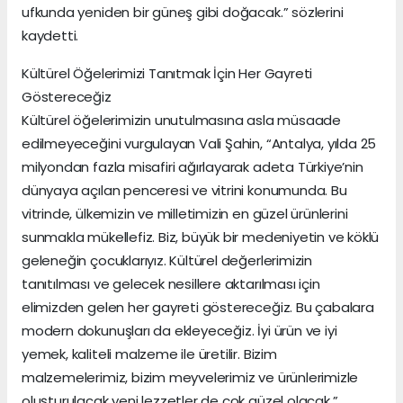
ufkunda yeniden bir güneş gibi doğacak.” sözlerini
kaydetti.
Kültürel Öğelerimizi Tanıtmak İçin Her Gayreti
Göstereceğiz
Kültürel öğelerimizin unutulmasına asla müsaade
edilmeyeceğini vurgulayan Vali Şahin, “Antalya, yılda 25
milyondan fazla misafiri ağırlayarak adeta Türkiye’nin
dünyaya açılan penceresi ve vitrini konumunda. Bu
vitrinde, ülkemizin ve milletimizin en güzel ürünlerini
sunmakla mükellefiz. Biz, büyük bir medeniyetin ve köklü
geleneğin çocuklarıyız. Kültürel değerlerimizin
tanıtılması ve gelecek nesillere aktarılması için
elimizden gelen her gayreti göstereceğiz. Bu çabalara
modern dokunuşları da ekleyeceğiz. İyi ürün ve iyi
yemek, kaliteli malzeme ile üretilir. Bizim
malzemelerimiz, bizim meyvelerimiz ve ürünlerimizle
oluşturulacak yeni lezzetler de çok güzel olacak.”