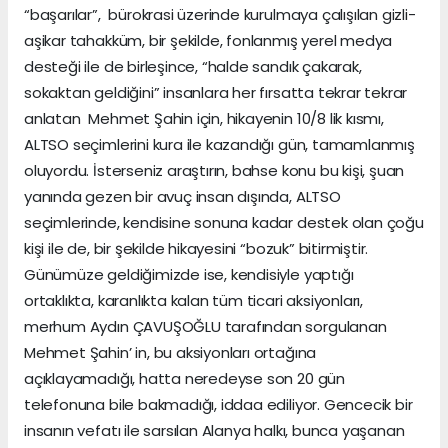
“başarılar”, bürokrasi üzerinde kurulmaya çalışılan gizli-
aşikar tahakküm, bir şekilde, fonlanmış yerel medya
desteği ile de birleşince, “halde sandık çakarak,
sokaktan geldiğini” insanlara her fırsatta tekrar tekrar
anlatan Mehmet Şahin için, hikayenin 10/8 lik kısmı,
ALTSO seçimlerini kura ile kazandığı gün, tamamlanmış
oluyordu. İsterseniz araştırın, bahse konu bu kişi, şuan
yanında gezen bir avuç insan dışında, ALTSO
seçimlerinde, kendisine sonuna kadar destek olan çoğu
kişi ile de, bir şekilde hikayesini “bozuk” bitirmiştir.
Günümüze geldiğimizde ise, kendisiyle yaptığı
ortaklıkta, karanlıkta kalan tüm ticari aksiyonları,
merhum Aydın ÇAVUŞOĞLU tarafından sorgulanan
Mehmet Şahin’ in, bu aksiyonları ortağına
açıklayamadığı, hatta neredeyse son 20 gün
telefonuna bile bakmadığı, iddaa ediliyor. Gencecik bir
insanın vefatı ile sarsılan Alanya halkı, bunca yaşanan