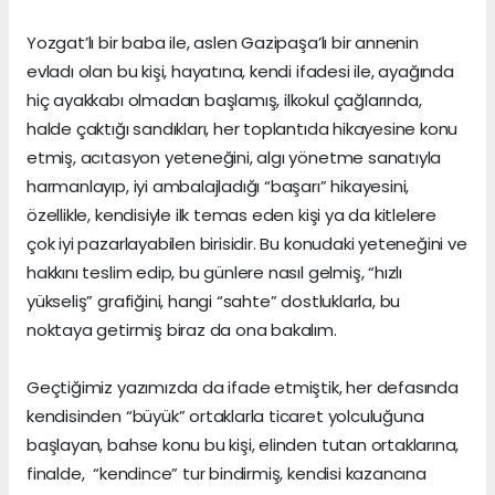
Yozgat’lı bir baba ile, aslen Gazipaşa’lı bir annenin
evladı olan bu kişi, hayatına, kendi ifadesi ile, ayağında
hiç ayakkabı olmadan başlamış, ilkokul çağlarında,
halde çaktığı sandıkları, her toplantıda hikayesine konu
etmiş, acıtasyon yeteneğini, algı yönetme sanatıyla
harmanlayıp, iyi ambalajladığı “başarı” hikayesini,
özellikle, kendisiyle ilk temas eden kişi ya da kitlelere
çok iyi pazarlayabilen birisidir. Bu konudaki yeteneğini ve
hakkını teslim edip, bu günlere nasıl gelmiş, “hızlı
yükseliş” grafiğini, hangi “sahte” dostluklarla, bu
noktaya getirmiş biraz da ona bakalım.
Geçtiğimiz yazımızda da ifade etmiştik, her defasında
kendisinden “büyük” ortaklarla ticaret yolculuğuna
başlayan, bahse konu bu kişi, elinden tutan ortaklarına,
finalde, “kendince” tur bindirmiş, kendisi kazancına