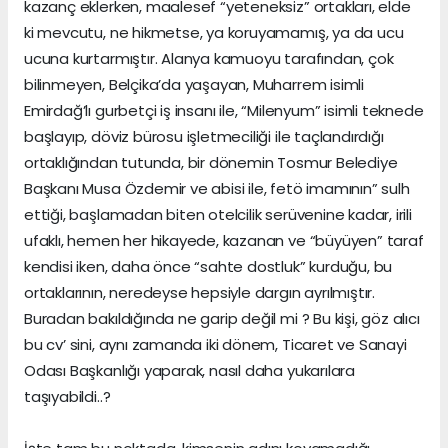
kazanç eklerken, maalesef “yeteneksiz” ortakları, elde
ki mevcutu, ne hikmetse, ya koruyamamış, ya da ucu
ucuna kurtarmıştır. Alanya kamuoyu tarafından, çok
bilinmeyen, Belçika’da yaşayan, Muharrem isimli
Emirdağ’lı gurbetçi iş insanı ile, “Milenyum” isimli teknede
başlayıp, döviz bürosu işletmeciliği ile taçlandırdığı
ortaklığından tutunda, bir dönemin Tosmur Belediye
Başkanı Musa Özdemir ve abisi ile, fetö imamının” sulh
ettiği, başlamadan biten otelcilik serüvenine kadar, irili
ufaklı, hemen her hikayede, kazanan ve “büyüyen” taraf
kendisi iken, daha önce “sahte dostluk” kurduğu, bu
ortaklarının, neredeyse hepsiyle dargın ayrılmıştır.
Buradan bakıldığında ne garip değil mi ? Bu kişi, göz alıcı
bu cv’ sini, aynı zamanda iki dönem, Ticaret ve Sanayi
Odası Başkanlığı yaparak, nasıl daha yukarılara
taşıyabildi..?