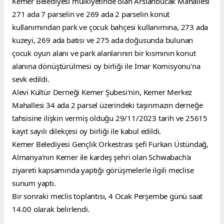
Kemer Belediyesi mülkiyetinde olan Arslanbucak Mahallesi 
271 ada 7 parselin ve 269 ada 2 parselin konut 
kullanımından park ve çocuk bahçesi kullanımına, 273 ada 
kuzeyi, 269 ada batısı ve 275 ada doğusunda bulunan 
çocuk oyun alanı ve park alanlarının bir kısmının konut 
alanına dönüştürülmesi oy birliği ile İmar Komisyonu'na 
sevk edildi.
Alevi Kültür Derneği Kemer Şubesi'nin, Kemer Merkez 
Mahallesi 34 ada 2 parsel üzerindeki taşınmazın derneğe 
tahsisine ilişkin vermiş olduğu 29/11/2023 tarih ve 25615 
kayıt sayılı dilekçesi oy birliği ile kabul edildi.
Kemer Belediyesi Gençlik Orkestrası şefi Furkan Üstündağ, 
Almanya'nın Kemer ile kardeş şehri olan Schwabach'a 
ziyareti kapsamında yaptığı görüşmelerle ilgili meclise 
sunum yaptı.
Bir sonraki meclis toplantısı, 4 Ocak Perşembe günü saat 
14.00 olarak belirlendi.