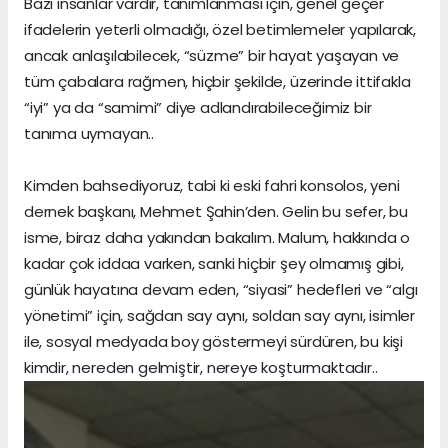
Bazı insanlar vardır, tanımlanması için, genel geçer
ifadelerin yeterli olmadığı, özel betimlemeler yapılarak,
ancak anlaşılabilecek, “süzme” bir hayat yaşayan ve
tüm çabalara rağmen, hiçbir şekilde, üzerinde ittifakla
“iyi” ya da “samimi” diye adlandırabileceğimiz bir
tanıma uymayan..
Kimden bahsediyoruz, tabi ki eski fahri konsolos, yeni
dernek başkanı, Mehmet Şahin’den. Gelin bu sefer, bu
isme, biraz daha yakından bakalım. Malum, hakkında o
kadar çok iddaa varken, sanki hiçbir şey olmamış gibi,
günlük hayatına devam eden, “siyasi” hedefleri ve “algı
yönetimi” için, sağdan say aynı, soldan say aynı, isimler
ile, sosyal medyada boy göstermeyi sürdüren, bu kişi
kimdir, nereden gelmiştir, nereye koşturmaktadır..