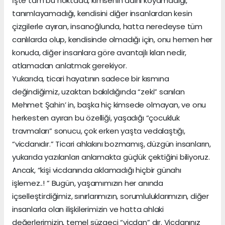
İşte tam bu noktada, kimsenin adını koyamadığı,
tanımlayamadığı, kendisini diğer insanlardan kesin
çizgilerle ayıran, insanoğlunda, hatta neredeyse tüm
canlılarda olup, kendisinde olmadığı için, onu hemen her
konuda, diğer insanlara göre avantajlı kılan nedir,
atlamadan anlatmak gerekiyor.
Yukarıda, ticari hayatının sadece bir kısmına
değindiğimiz, uzaktan bakıldığında “zeki” sanılan
Mehmet Şahin’ in, başka hiç kimsede olmayan, ve onu
herkesten ayıran bu özelliği, yaşadığı “çocukluk
travmaları” sonucu, çok erken yaşta vedalaştığı,
“vicdanıdır.” Ticari ahlakını bozmamış, düzgün insanların,
yukarıda yazılanları anlamakta güçlük çektiğini biliyoruz.
Ancak, “kişi vicdanında aklamadığı hiçbir günahı
işlemez..! ” Bugün, yaşamımızın her anında
içselleştirdiğimiz, sınırlarımızın, sorumluluklarımızın, diğer
insanlarla olan ilişkilerimizin ve hatta ahlaki
değerlerimizin, temel süzgeci “vicdan” dır. Vicdanınız