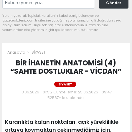
Gönder
Yorum yazarak Topluluk Kuralları’nı kabul etmiş bulunuyor ve
gazeteakdeniz.com.tr sitesine yaptığınız yorumunuzla ilgili doğrudan veya
dolaylı tüm sorumluluğu tek başınıza üstleniyorsunuz. Yazılan tüm
yorumlardan site yönetimi hiçbir şekilde sorumlu tutulamaz.
Anasayfa
SİYASET
BİR İHANETİN ANATOMİSİ (4)
“SAHTE DOSTLUKLAR - VİCDAN”
SİYASET
13.06.2026 - 01:55, Güncelleme: 25.06.2026 - 09:47
52587+ kez okundu.
Karanlıkta kalan noktaları, açık yüreklilikle
ortaya koymaktan çekinmediğimiz için,