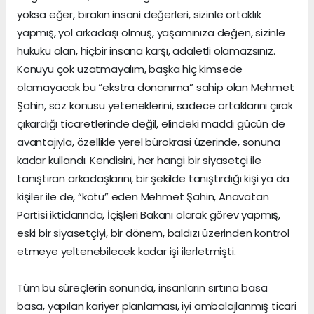
yoksa eğer, bırakın insani değerleri, sizinle ortaklık
yapmış, yol arkadaşı olmuş, yaşamınıza değen, sizinle
hukuku olan, hiçbir insana karşı, adaletli olamazsınız.
Konuyu çok uzatmayalım, başka hiç kimsede
olamayacak bu “ekstra donanıma” sahip olan Mehmet
Şahin, söz konusu yeteneklerini, sadece ortaklarını çırak
çıkardığı ticaretlerinde değil, elindeki maddi gücün de
avantajıyla, özellikle yerel bürokrasi üzerinde, sonuna
kadar kullandı. Kendisini, her hangi bir siyasetçi ile
tanıştıran arkadaşlarını, bir şekilde tanıştırdığı kişi ya da
kişiler ile de, “kötü” eden Mehmet Şahin, Anavatan
Partisi iktidarında, İçişleri Bakanı olarak görev yapmış,
eski bir siyasetçiyi, bir dönem, baldızı üzerinden kontrol
etmeye yeltenebilecek kadar işi ilerletmişti.
Tüm bu süreçlerin sonunda, insanların sırtına basa
basa, yapılan kariyer planlaması, iyi ambalajlanmış ticari