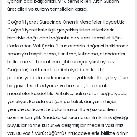
Çandır, oda başkanları, STK temsilcileri, Altın Susam
üreticileri ve turizm temsilcileri katıldı.
Coğrafi İşaret Sürecinde Önemli Mesafeler Kaydettik
Coğrafi işaretlerle ilgili gerçekleştirilen etkinliklerin
birbiriyle doğrudan bağlantılı bir süreci temsil ettiğini
ifade eden Vali Şahin, “Ürünlerimizin değerini belirlemek
amacıyla tespit etme, tanıtma, kullanma, standardını
belirleme ve tanımlama gibi süreçler yürütüyoruz.
Coğrafi işaretli ürünlerin Antalya’da hak ettiği
potansiyeli bulması konusunda yaklaşık altı aydır yoğun
bir gayret sarf ediyoruz ve bu süreçte önemli
mesafeler kaydettik. Antalya, çok özel bir coğrafyada
yer alıyor. Burada yetişen portakal, dünyanın hiçbir
yerinde bu lezzette bulunmuyor. Bu eşsiz ürünlerin
üzerine, bin yıllık Anadolu kültürümüzün ilmik ilmik işlediği
büyük bir rafine kültür ve gelişmiş bir medeni vasfımız
var. Bu vasıf, yürüttüğümüz mücadelelerle birlikte atinin