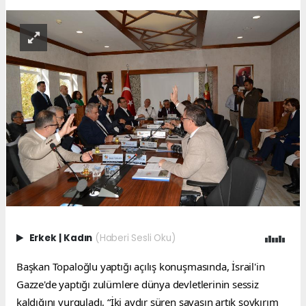
Erkek
|
Kadın
(Haberi Sesli Oku)
Başkan Topaloğlu yaptığı açılış konuşmasında, İsrail'in 
Gazze'de yaptığı zulümlere dünya devletlerinin sessiz 
kaldığını vurguladı, “İki aydır süren savaşın artık soykırım 