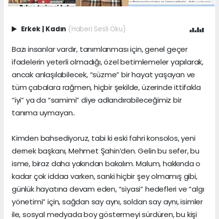
Erkek
|
Kadın
(Haberi Sesli Oku)
Bazı insanlar vardır, tanımlanması için, genel geçer
ifadelerin yeterli olmadığı, özel betimlemeler yapılarak,
ancak anlaşılabilecek, “süzme” bir hayat yaşayan ve
tüm çabalara rağmen, hiçbir şekilde, üzerinde ittifakla
“iyi” ya da “samimi” diye adlandırabileceğimiz bir
tanıma uymayan..
Kimden bahsediyoruz, tabi ki eski fahri konsolos, yeni
dernek başkanı, Mehmet Şahin’den. Gelin bu sefer, bu
isme, biraz daha yakından bakalım. Malum, hakkında o
kadar çok iddaa varken, sanki hiçbir şey olmamış gibi,
günlük hayatına devam eden, “siyasi” hedefleri ve “algı
yönetimi” için, sağdan say aynı, soldan say aynı, isimler
ile, sosyal medyada boy göstermeyi sürdüren, bu kişi