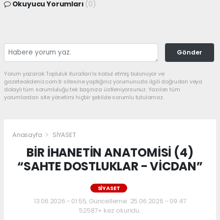
Okuyucu Yorumları
(0)
Gönder
Yorum yazarak Topluluk Kuralları’nı kabul etmiş bulunuyor ve
gazeteakdeniz.com.tr sitesine yaptığınız yorumunuzla ilgili doğrudan veya
dolaylı tüm sorumluluğu tek başınıza üstleniyorsunuz. Yazılan tüm
yorumlardan site yönetimi hiçbir şekilde sorumlu tutulamaz.
Anasayfa
SİYASET
BİR İHANETİN ANATOMİSİ (4)
“SAHTE DOSTLUKLAR - VİCDAN”
SİYASET
13.06.2026 - 01:55, Güncelleme: 25.06.2026 - 09:47
52587+ kez okundu.