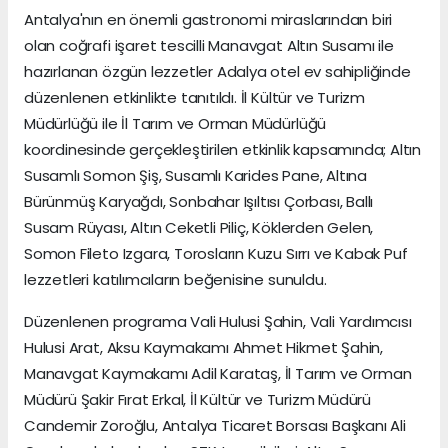
Antalya'nın en önemli gastronomi miraslarından biri
olan coğrafi işaret tescilli Manavgat Altın Susamı ile
hazırlanan özgün lezzetler Adalya otel ev sahipliğinde
düzenlenen etkinlikte tanıtıldı. İl Kültür ve Turizm
Müdürlüğü ile İl Tarım ve Orman Müdürlüğü
koordinesinde gerçekleştirilen etkinlik kapsamında; Altın
Susamlı Somon Şiş, Susamlı Karides Pane, Altına
Bürünmüş Karyağdı, Sonbahar Işıltısı Çorbası, Ballı
Susam Rüyası, Altın Ceketli Piliç, Köklerden Gelen,
Somon Fileto Izgara, Torosların Kuzu Sırrı ve Kabak Puf
lezzetleri katılımcıların beğenisine sunuldu.
Düzenlenen programa Vali Hulusi Şahin, Vali Yardımcısı
Hulusi Arat, Aksu Kaymakamı Ahmet Hikmet Şahin,
Manavgat Kaymakamı Adil Karataş, İl Tarım ve Orman
Müdürü Şakir Fırat Erkal, İl Kültür ve Turizm Müdürü
Candemir Zoroğlu, Antalya Ticaret Borsası Başkanı Ali