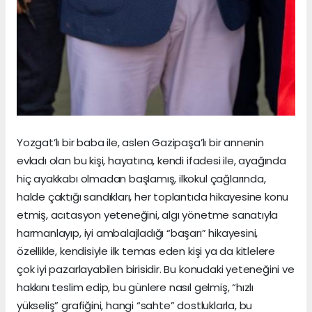
Yozgat’lı bir baba ile, aslen Gazipaşa’lı bir annenin
evladı olan bu kişi, hayatına, kendi ifadesi ile, ayağında
hiç ayakkabı olmadan başlamış, ilkokul çağlarında,
halde çaktığı sandıkları, her toplantıda hikayesine konu
etmiş, acıtasyon yeteneğini, algı yönetme sanatıyla
harmanlayıp, iyi ambalajladığı “başarı” hikayesini,
özellikle, kendisiyle ilk temas eden kişi ya da kitlelere
çok iyi pazarlayabilen birisidir. Bu konudaki yeteneğini ve
hakkını teslim edip, bu günlere nasıl gelmiş, “hızlı
yükseliş” grafiğini, hangi “sahte” dostluklarla, bu