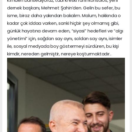
Kimden bahsediyoruz, tabi ki eski fahri konsolos, yeni
dernek başkanı, Mehmet Şahin’den. Gelin bu sefer, bu
isme, biraz daha yakından bakalım. Malum, hakkında o
kadar çok iddaa varken, sanki hiçbir şey olmamış gibi,
günlük hayatına devam eden, “siyasi” hedefleri ve “algı
yönetimi” için, sağdan say aynı, soldan say aynı, isimler
ile, sosyal medyada boy göstermeyi sürdüren, bu kişi
kimdir, nereden gelmiştir, nereye koşturmaktadır..