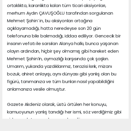
ortaklıkta, karanlıkta kalan tüm ticari aksiyonları,
merhum Aydın ÇAVUŞOĞLU tarafından sorgulanan
Mehmet Şahin’ in, bu aksiyonları ortağına
açıklayamadığı, hatta neredeyse son 20 gün
telefonuna bile bakmadığı, iddaa ediliyor. Gencecik bir
insanın vefatı ile sarsılan Alanya halkı, bunca yaşanan
olayın ardından, hiçbir şey olmamış gibi hareket eden
Mehmet Şahin’in, aymazlığı karşısında çok şaşkın.
Umarım, yukarıda yazdıklarımız, terazisi kırık, mizanı
bozuk, ahiret anlayışı, aynı dünyası gibi yanlış olan bu
figürü, tanımanıza ve tüm bunları nasıl yapabildiğini
anlamanıza vesile olmuştur.
Gazete Akdeniz olarak, üstü örtülen her konuyu,
kamuoyunun yanlış tanıdığı her ismi, söz verdiğimiz gibi
sizlere anlatmaya devam edeceğiz.
Gerçeklerin üzerini, algı yöneterek kapattığını sananlar,