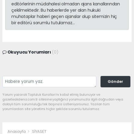
editörlerinin müdahalesi olmadan ajans kanallarından
çekilmektedir. Bu haberlerde yer alan hukuki
muhataplar haberi geçen ajanslar olup sitemizin hiç
bir editörü sorumlu tutulamaz...
Okuyucu Yorumları
(0)
Gönder
Yorum yazarak Topluluk Kuralları’nı kabul etmiş bulunuyor ve
gazeteakdeniz.com.tr sitesine yaptığınız yorumunuzla ilgili doğrudan veya
dolaylı tüm sorumluluğu tek başınıza üstleniyorsunuz. Yazılan tüm
yorumlardan site yönetimi hiçbir şekilde sorumlu tutulamaz.
Anasayfa
SİYASET