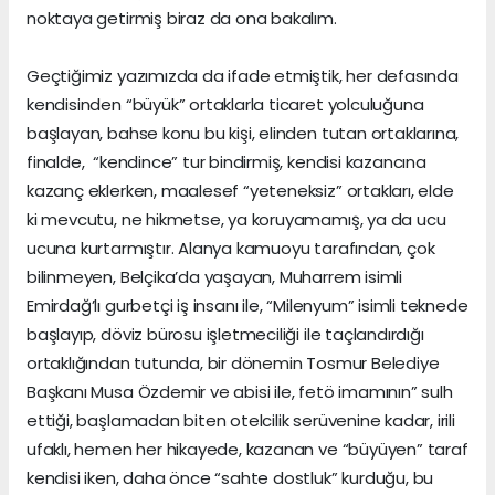
noktaya getirmiş biraz da ona bakalım.
Geçtiğimiz yazımızda da ifade etmiştik, her defasında
kendisinden “büyük” ortaklarla ticaret yolculuğuna
başlayan, bahse konu bu kişi, elinden tutan ortaklarına,
finalde, “kendince” tur bindirmiş, kendisi kazancına
kazanç eklerken, maalesef “yeteneksiz” ortakları, elde
ki mevcutu, ne hikmetse, ya koruyamamış, ya da ucu
ucuna kurtarmıştır. Alanya kamuoyu tarafından, çok
bilinmeyen, Belçika’da yaşayan, Muharrem isimli
Emirdağ’lı gurbetçi iş insanı ile, “Milenyum” isimli teknede
başlayıp, döviz bürosu işletmeciliği ile taçlandırdığı
ortaklığından tutunda, bir dönemin Tosmur Belediye
Başkanı Musa Özdemir ve abisi ile, fetö imamının” sulh
ettiği, başlamadan biten otelcilik serüvenine kadar, irili
ufaklı, hemen her hikayede, kazanan ve “büyüyen” taraf
kendisi iken, daha önce “sahte dostluk” kurduğu, bu