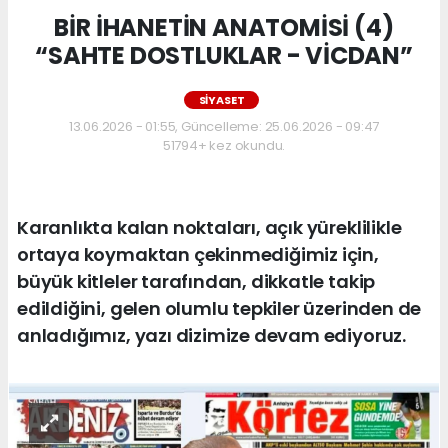
BİR İHANETİN ANATOMİSİ (4)
“SAHTE DOSTLUKLAR - VİCDAN”
SİYASET
13.06.2026 - 01:55, Güncelleme: 25.06.2026 - 09:47
51794+ kez okundu.
Karanlıkta kalan noktaları, açık yüreklilikle
ortaya koymaktan çekinmediğimiz için,
büyük kitleler tarafından, dikkatle takip
edildiğini, gelen olumlu tepkiler üzerinden de
anladığımız, yazı dizimize devam ediyoruz.