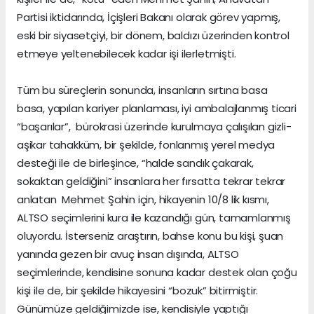
Partisi iktidarında, İçişleri Bakanı olarak görev yapmış,
eski bir siyasetçiyi, bir dönem, baldızı üzerinden kontrol
etmeye yeltenebilecek kadar işi ilerletmişti.
Tüm bu süreçlerin sonunda, insanların sırtına basa
basa, yapılan kariyer planlaması, iyi ambalajlanmış ticari
“başarılar”, bürokrasi üzerinde kurulmaya çalışılan gizli-
aşikar tahakküm, bir şekilde, fonlanmış yerel medya
desteği ile de birleşince, “halde sandık çakarak,
sokaktan geldiğini” insanlara her fırsatta tekrar tekrar
anlatan Mehmet Şahin için, hikayenin 10/8 lik kısmı,
ALTSO seçimlerini kura ile kazandığı gün, tamamlanmış
oluyordu. İsterseniz araştırın, bahse konu bu kişi, şuan
yanında gezen bir avuç insan dışında, ALTSO
seçimlerinde, kendisine sonuna kadar destek olan çoğu
kişi ile de, bir şekilde hikayesini “bozuk” bitirmiştir.
Günümüze geldiğimizde ise, kendisiyle yaptığı