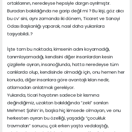
ortaklarının, neredeyse hepsiyle dargın ayrılmıştır.
Buradan bakıldığında ne garip değil mi ? Bu kişi, göz alıcı
bu cv’ sini, aynı zamanda iki dönem, Ticaret ve Sanayi
Odası Başkanlığı yaparak, nasıl daha yukarılara
taşıyabildi..?
İşte tam bu noktada, kimsenin adını koyamadığı,
tanımlayamadığı, kendisini diğer insanlardan kesin
çizgilerle ayıran, insanoğlunda, hatta neredeyse tüm
canlılarda olup, kendisinde olmadığı için, onu hemen her
konuda, diğer insanlara göre avantajlı kılan nedir,
atlamadan anlatmak gerekiyor.
Yukarıda, ticari hayatının sadece bir kısmına
değindiğimiz, uzaktan bakıldığında “zeki” sanılan
Mehmet Şahin’ in, başka hiç kimsede olmayan, ve onu
herkesten ayıran bu özelliği, yaşadığı “çocukluk
travmaları” sonucu, çok erken yaşta vedalaştığı,