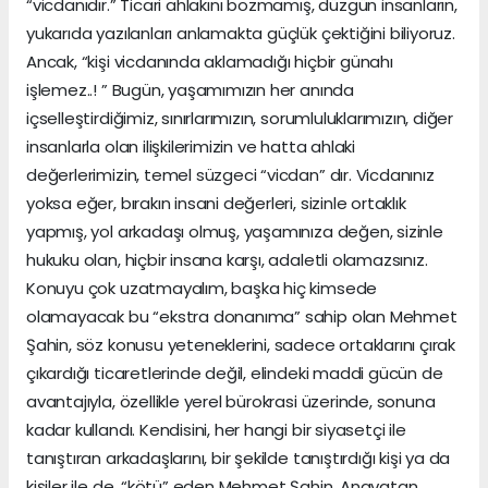
“vicdanıdır.” Ticari ahlakını bozmamış, düzgün insanların,
yukarıda yazılanları anlamakta güçlük çektiğini biliyoruz.
Ancak, “kişi vicdanında aklamadığı hiçbir günahı
işlemez..! ” Bugün, yaşamımızın her anında
içselleştirdiğimiz, sınırlarımızın, sorumluluklarımızın, diğer
insanlarla olan ilişkilerimizin ve hatta ahlaki
değerlerimizin, temel süzgeci “vicdan” dır. Vicdanınız
yoksa eğer, bırakın insani değerleri, sizinle ortaklık
yapmış, yol arkadaşı olmuş, yaşamınıza değen, sizinle
hukuku olan, hiçbir insana karşı, adaletli olamazsınız.
Konuyu çok uzatmayalım, başka hiç kimsede
olamayacak bu “ekstra donanıma” sahip olan Mehmet
Şahin, söz konusu yeteneklerini, sadece ortaklarını çırak
çıkardığı ticaretlerinde değil, elindeki maddi gücün de
avantajıyla, özellikle yerel bürokrasi üzerinde, sonuna
kadar kullandı. Kendisini, her hangi bir siyasetçi ile
tanıştıran arkadaşlarını, bir şekilde tanıştırdığı kişi ya da
kişiler ile de, “kötü” eden Mehmet Şahin, Anavatan