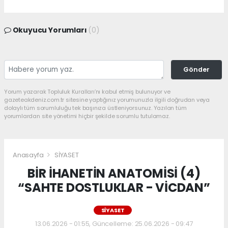
Okuyucu Yorumları
(0)
Gönder
Yorum yazarak Topluluk Kuralları’nı kabul etmiş bulunuyor ve
gazeteakdeniz.com.tr sitesine yaptığınız yorumunuzla ilgili doğrudan veya
dolaylı tüm sorumluluğu tek başınıza üstleniyorsunuz. Yazılan tüm
yorumlardan site yönetimi hiçbir şekilde sorumlu tutulamaz.
Anasayfa
SİYASET
BİR İHANETİN ANATOMİSİ (4)
“SAHTE DOSTLUKLAR - VİCDAN”
SİYASET
13.06.2026 - 01:55, Güncelleme: 25.06.2026 - 09:47