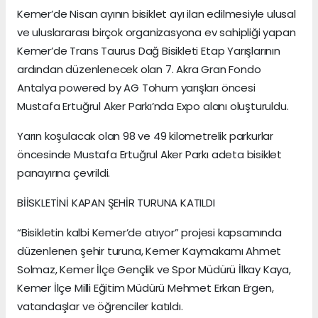
Kemer’de Nisan ayının bisiklet ayı ilan edilmesiyle ulusal
ve uluslararası birçok organizasyona ev sahipliği yapan
Kemer’de Trans Taurus Dağ Bisikleti Etap Yarışlarının
ardından düzenlenecek olan 7. Akra Gran Fondo
Antalya powered by AG Tohum yarışları öncesi
Mustafa Ertuğrul Aker Parkı’nda Expo alanı oluşturuldu.
Yarın koşulacak olan 98 ve 49 kilometrelik parkurlar
öncesinde Mustafa Ertuğrul Aker Parkı adeta bisiklet
panayırına çevrildi.
BİİSKLETİNİ KAPAN ŞEHİR TURUNA KATILDI
“Bisikletin kalbi Kemer’de atıyor” projesi kapsamında
düzenlenen şehir turuna, Kemer Kaymakamı Ahmet
Solmaz, Kemer İlçe Gençlik ve Spor Müdürü İlkay Kaya,
Kemer İlçe Milli Eğitim Müdürü Mehmet Erkan Ergen,
vatandaşlar ve öğrenciler katıldı.