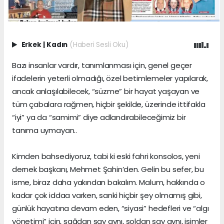
Erkek
|
Kadın
(Haberi Sesli Oku)
Bazı insanlar vardır, tanımlanması için, genel geçer
ifadelerin yeterli olmadığı, özel betimlemeler yapılarak,
ancak anlaşılabilecek, “süzme” bir hayat yaşayan ve
tüm çabalara rağmen, hiçbir şekilde, üzerinde ittifakla
“iyi” ya da “samimi” diye adlandırabileceğimiz bir
tanıma uymayan..
Kimden bahsediyoruz, tabi ki eski fahri konsolos, yeni
dernek başkanı, Mehmet Şahin’den. Gelin bu sefer, bu
isme, biraz daha yakından bakalım. Malum, hakkında o
kadar çok iddaa varken, sanki hiçbir şey olmamış gibi,
günlük hayatına devam eden, “siyasi” hedefleri ve “algı
yönetimi” için, sağdan say aynı, soldan say aynı, isimler