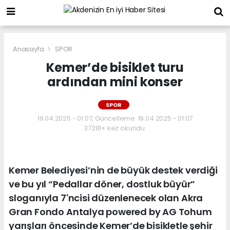
Anasayfa
SPOR
Kemer’de bisiklet turu
ardından mini konser
SPOR
19.04.2025 - 01:07, Güncelleme: 19.04.2025 - 01:07
37281+ kez okundu.
Kemer Belediyesi’nin de büyük destek verdiği
ve bu yıl “Pedallar döner, dostluk büyür”
sloganıyla 7'ncisi düzenlenecek olan Akra
Gran Fondo Antalya powered by AG Tohum
yarışları öncesinde Kemer’de bisikletle şehir