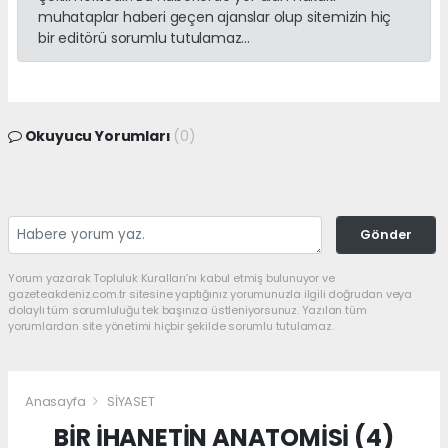
muhataplar haberi geçen ajanslar olup sitemizin hiç
bir editörü sorumlu tutulamaz...
Okuyucu Yorumları
(0)
Gönder
Yorum yazarak Topluluk Kuralları’nı kabul etmiş bulunuyor ve
gazeteakdeniz.com.tr sitesine yaptığınız yorumunuzla ilgili doğrudan veya
dolaylı tüm sorumluluğu tek başınıza üstleniyorsunuz. Yazılan tüm
yorumlardan site yönetimi hiçbir şekilde sorumlu tutulamaz.
Anasayfa
SİYASET
BİR İHANETİN ANATOMİSİ (4)