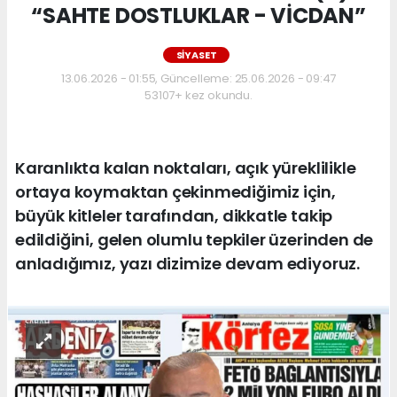
“SAHTE DOSTLUKLAR - VİCDAN”
SİYASET
13.06.2026 - 01:55, Güncelleme: 25.06.2026 - 09:47
53107+ kez okundu.
Karanlıkta kalan noktaları, açık yüreklilikle
ortaya koymaktan çekinmediğimiz için,
büyük kitleler tarafından, dikkatle takip
edildiğini, gelen olumlu tepkiler üzerinden de
anladığımız, yazı dizimize devam ediyoruz.