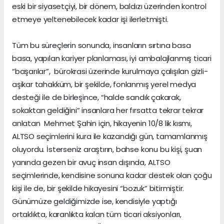
eski bir siyasetçiyi, bir dönem, baldızı üzerinden kontrol
etmeye yeltenebilecek kadar işi ilerletmişti.
Tüm bu süreçlerin sonunda, insanların sırtına basa
basa, yapılan kariyer planlaması, iyi ambalajlanmış ticari
“başarılar”, bürokrasi üzerinde kurulmaya çalışılan gizli-
aşikar tahakküm, bir şekilde, fonlanmış yerel medya
desteği ile de birleşince, “halde sandık çakarak,
sokaktan geldiğini” insanlara her fırsatta tekrar tekrar
anlatan Mehmet Şahin için, hikayenin 10/8 lik kısmı,
ALTSO seçimlerini kura ile kazandığı gün, tamamlanmış
oluyordu. İsterseniz araştırın, bahse konu bu kişi, şuan
yanında gezen bir avuç insan dışında, ALTSO
seçimlerinde, kendisine sonuna kadar destek olan çoğu
kişi ile de, bir şekilde hikayesini “bozuk” bitirmiştir.
Günümüze geldiğimizde ise, kendisiyle yaptığı
ortaklıkta, karanlıkta kalan tüm ticari aksiyonları,