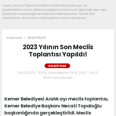
Yorum yazarak Topluluk Kuralları’nı kabul etmiş bulunuyor ve
gazeteakdeniz.com.tr sitesine yaptığınız yorumunuzla ilgili doğrudan veya
dolaylı tüm sorumluluğu tek başınıza üstleniyorsunuz. Yazılan tüm
yorumlardan site yönetimi hiçbir şekilde sorumlu tutulamaz.
Anasayfa
BELEDİYELER
2023 Yılının Son Meclis
Toplantısı Yapıldı!
BELEDİYELER
05.12.2023 - 23:55, Güncelleme: 08.12.2023 - 04:21
4198+ kez okundu.
Kemer Belediyesi Aralık ayı meclis toplantısı,
Kemer Belediye Başkanı Necati Topaloğlu
başkanlığında gerçekleştirildi. Meclis