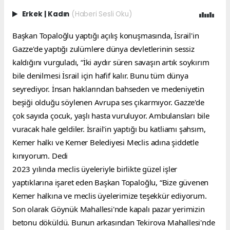
Erkek
|
Kadın
(Haberi Sesli Oku)
Başkan Topaloğlu yaptığı açılış konuşmasında, İsrail'in 
Gazze'de yaptığı zulümlere dünya devletlerinin sessiz 
kaldığını vurguladı, “İki aydır süren savaşın artık soykırım 
bile denilmesi İsrail için hafif kalır. Bunu tüm dünya 
seyrediyor. İnsan haklarından bahseden ve medeniyetin 
beşiği olduğu söylenen Avrupa ses çıkarmıyor. Gazze'de 
çok sayıda çocuk, yaşlı hasta vuruluyor. Ambulansları bile 
vuracak hale geldiler. İsrail'in yaptığı bu katliamı şahsım, 
Kemer halkı ve Kemer Belediyesi Meclis adına şiddetle 
kınıyorum. Dedi
2023 yılında meclis üyeleriyle birlikte güzel işler 
yaptıklarına işaret eden Başkan Topaloğlu, “Bize güvenen 
Kemer halkına ve meclis üyelerimize teşekkür ediyorum. 
Son olarak Göynük Mahallesi'nde kapalı pazar yerimizin 
betonu döküldü. Bunun arkasından Tekirova Mahallesi'nde 