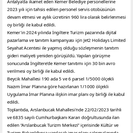
Antalya'da ikamet eden Kemer Belediye personellerine 
2023 yılı için tahsis edilen personel servis otobüsünün 
devam etmesi ve aylık ücretinin 960 lira olarak belirlenmesi 
oy birliği ile kabul edildi.
Kemer'in 2024 yılında İngiltere Turizm pazarında dijital 
pazarlama ve tanıtım kampanyası için Jet2 Holidays Limited 
Seyahat Acentesi ile yapmış olduğu sözleşmenin tanıtım 
gideri maliyeti yeniden görüşüldü. Yapılan görüşme 
sonucunda İngiltere'de Kemer tanıtımı için 30 bin avro 
verilmesi oy birliği ile kabul edildi.
Beycik Mahallesi 190 ada 5 ve 6 parsel 1/5000 ölçekli 
Nazım İmar Planına göre hazırlanan 1/1000 ölçekli 
Uygulama İmar Planına ilişkin imar planı oy birliği ile kabul 
edildi.
Toplantıda, Arslanbucak Mahallesi'nde 22/02/2023 tarihli 
ve 6835 sayılı Cumhurbaşkanı Kararı doğrultusunda ilan 
edilen “Arslanbucak Turizm Merkezi” içerisinde Kültür ve 
Turizm Bakanlığınca yapılacak imar planı çalışmalarında 