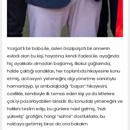
Yozgat’lı bir baba ile, aslen Gazipaşa’lı bir annenin
evladı olan bu kişi, hayatına, kendi ifadesi ile, ayağında
hiç ayakkabı olmadan başlamış, ilkokul çağlarında,
halde çaktığı sandıkları, her toplantıda hikayesine konu
etmiş, acıtasyon yeteneğini, algı yönetme sanatıyla
harmanlayıp, iyi ambalajladığı “başarı” hikayesini,
özellikle, kendisiyle ilk temas eden kişi ya da kitlelere
çok iyi pazarlayabilen birisidir. Bu konudaki yeteneğini ve
hakkını teslim edip, bu günlere nasıl gelmiş, “hızlı
yükseliş” grafiğini, hangi “sahte” dostluklarla, bu
noktaya getirmiş biraz da ona bakalım.