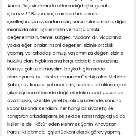
Ancak, “kişi vicdanında aklamadığı hiçbir günahı
işlemez..! ” Bugün, yaşamımızın her anında
içselleştirdiğimiz, sınırlarımızın, sorumluluklarımızın, diğer
insanlarla olan ilişkilerimizin ve hatta ahlaki
değerlerimizin, temel süzgeci “vicdan” dır. Vicdanınız
yoksa eğer, bırakın insani değerleri, sizinle ortaklık
yapmış, yol arkadaşı olmuş, yaşamınıza değen, sizinle
hukuku olan, hiçbir insana karşı, adaletli olamazsınız.
Konuyu çok uzatmayalım, başka hiç kimsede
olamayacak bu “ekstra donanıma” sahip olan Mehmet
Şahin, söz konusu yeteneklerini, sadece ortaklarını çırak
çıkardığı ticaretlerinde değil, elindeki maddi gücün de
avantajıyla, özellikle yerel bürokrasi üzerinde, sonuna
kadar kullandı. Kendisini, her hangi bir siyasetçi ile
tanıştıran arkadaşlarını, bir şekilde tanıştırdığı kişi ya da
kişiler ile de, “kötü” eden Mehmet Şahin, Anavatan
Partisi iktidarında, İçişleri Bakanı olarak görev yapmış,