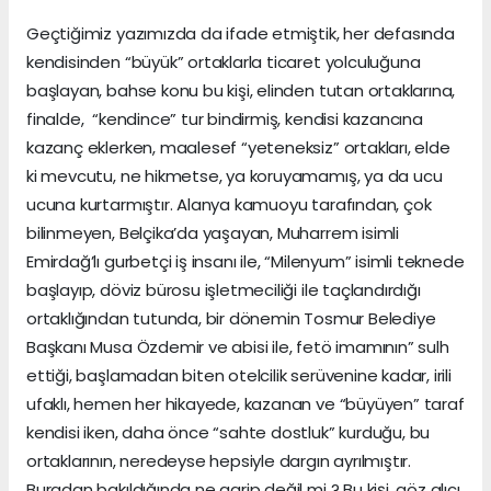
Geçtiğimiz yazımızda da ifade etmiştik, her defasında
kendisinden “büyük” ortaklarla ticaret yolculuğuna
başlayan, bahse konu bu kişi, elinden tutan ortaklarına,
finalde, “kendince” tur bindirmiş, kendisi kazancına
kazanç eklerken, maalesef “yeteneksiz” ortakları, elde
ki mevcutu, ne hikmetse, ya koruyamamış, ya da ucu
ucuna kurtarmıştır. Alanya kamuoyu tarafından, çok
bilinmeyen, Belçika’da yaşayan, Muharrem isimli
Emirdağ’lı gurbetçi iş insanı ile, “Milenyum” isimli teknede
başlayıp, döviz bürosu işletmeciliği ile taçlandırdığı
ortaklığından tutunda, bir dönemin Tosmur Belediye
Başkanı Musa Özdemir ve abisi ile, fetö imamının” sulh
ettiği, başlamadan biten otelcilik serüvenine kadar, irili
ufaklı, hemen her hikayede, kazanan ve “büyüyen” taraf
kendisi iken, daha önce “sahte dostluk” kurduğu, bu
ortaklarının, neredeyse hepsiyle dargın ayrılmıştır.
Buradan bakıldığında ne garip değil mi ? Bu kişi, göz alıcı