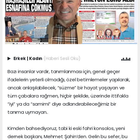
Erkek
|
Kadın
(Haberi Sesli Oku)
Bazı insanlar vardır, tanımlanması için, genel geçer
ifadelerin yeterli olmadığı, özel betimlemeler yapılarak,
ancak anlaşılabilecek, “süzme” bir hayat yaşayan ve
tüm çabalara rağmen, hiçbir şekilde, üzerinde ittifakla
“iyi” ya da “samimi” diye adlandırabileceğimiz bir
tanıma uymayan..
Kimden bahsediyoruz, tabi ki eski fahri konsolos, yeni
dernek başkanı, Mehmet Şahin’den. Gelin bu sefer, bu