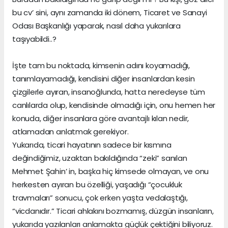
bu cv’ sini, aynı zamanda iki dönem, Ticaret ve Sanayi
Odası Başkanlığı yaparak, nasıl daha yukarılara
taşıyabildi..?
İşte tam bu noktada, kimsenin adını koyamadığı,
tanımlayamadığı, kendisini diğer insanlardan kesin
çizgilerle ayıran, insanoğlunda, hatta neredeyse tüm
canlılarda olup, kendisinde olmadığı için, onu hemen her
konuda, diğer insanlara göre avantajlı kılan nedir,
atlamadan anlatmak gerekiyor.
Yukarıda, ticari hayatının sadece bir kısmına
değindiğimiz, uzaktan bakıldığında “zeki” sanılan
Mehmet Şahin’ in, başka hiç kimsede olmayan, ve onu
herkesten ayıran bu özelliği, yaşadığı “çocukluk
travmaları” sonucu, çok erken yaşta vedalaştığı,
“vicdanıdır.” Ticari ahlakını bozmamış, düzgün insanların,
yukarıda yazılanları anlamakta güçlük çektiğini biliyoruz.