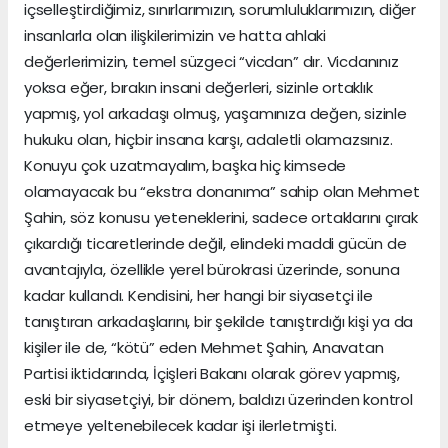
içselleştirdiğimiz, sınırlarımızın, sorumluluklarımızın, diğer
insanlarla olan ilişkilerimizin ve hatta ahlaki
değerlerimizin, temel süzgeci “vicdan” dır. Vicdanınız
yoksa eğer, bırakın insani değerleri, sizinle ortaklık
yapmış, yol arkadaşı olmuş, yaşamınıza değen, sizinle
hukuku olan, hiçbir insana karşı, adaletli olamazsınız.
Konuyu çok uzatmayalım, başka hiç kimsede
olamayacak bu “ekstra donanıma” sahip olan Mehmet
Şahin, söz konusu yeteneklerini, sadece ortaklarını çırak
çıkardığı ticaretlerinde değil, elindeki maddi gücün de
avantajıyla, özellikle yerel bürokrasi üzerinde, sonuna
kadar kullandı. Kendisini, her hangi bir siyasetçi ile
tanıştıran arkadaşlarını, bir şekilde tanıştırdığı kişi ya da
kişiler ile de, “kötü” eden Mehmet Şahin, Anavatan
Partisi iktidarında, İçişleri Bakanı olarak görev yapmış,
eski bir siyasetçiyi, bir dönem, baldızı üzerinden kontrol
etmeye yeltenebilecek kadar işi ilerletmişti.