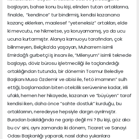
başlayan, bahse konu bu kişi, elinden tutan ortaklarına,
finalde, “kendince” tur bindirmiş, kendisi kazancına
kazanç eklerken, maalesef “yeteneksiz” ortakları, elde
ki mevcutu, ne hikmetse, ya koruyamamış, ya da ucu
ucuna kurtarmıştır. Alanya kamuoyu tarafından, çok
bilinmeyen, Belçika’da yaşayan, Muharrem isimli
Emirdağ’lı gurbetçi iş insanı ile, “Milenyum” isimli teknede
başlayıp, döviz bürosu işletmeciliği ile taçlandırdığı
ortaklığından tutunda, bir dönemin Tosmur Belediye
Başkanı Musa Özdemir ve abisi ile, fetö imamının” sulh
ettiği, başlamadan biten otelcilik serüvenine kadar, irili
ufaklı, hemen her hikayede, kazanan ve “büyüyen” taraf
kendisi iken, daha önce “sahte dostluk” kurduğu, bu
ortaklarının, neredeyse hepsiyle dargın ayrılmıştır.
Buradan bakıldığında ne garip değil mi ? Bu kişi, göz alıcı
bu cv’ sini, aynı zamanda iki dönem, Ticaret ve Sanayi
Odası Başkanlığı yaparak, nasıl daha yukarılara