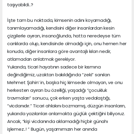
taşıyabildi..?
İşte tam bu noktada, kimsenin adını koyamadığı,
tanımlayamadığı, kendisini diğer insanlardan kesin
çizgilerle ayıran, insanoğlunda, hatta neredeyse tüm
canlılarda olup, kendisinde olmadığı için, onu hemen her
konuda, diğer insanlara göre avantajlı kılan nedir,
atlamadan anlatmak gerekiyor.
Yukarıda, ticari hayatının sadece bir kısmına
değindiğimiz, uzaktan bakıldığında “zeki” sanılan
Mehmet Şahin’ in, başka hiç kimsede olmayan, ve onu
herkesten ayıran bu özelliği, yaşadığı “çocukluk
travmaları” sonucu, çok erken yaşta vedalaştığı,
“vicdanıdır.” Ticari ahlakını bozmamış, düzgün insanların,
yukarıda yazılanları anlamakta güçlük çektiğini biliyoruz.
Ancak, “kişi vicdanında aklamadığı hiçbir günahı
işlemez..! ” Bugün, yaşamımızın her anında