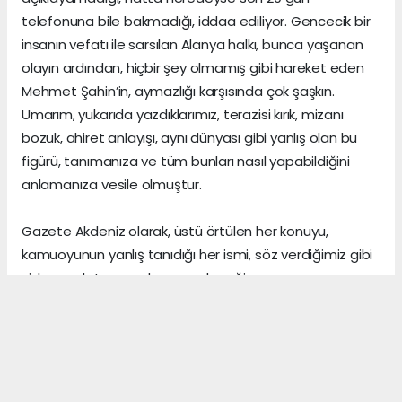
telefonuna bile bakmadığı, iddaa ediliyor. Gencecik bir
insanın vefatı ile sarsılan Alanya halkı, bunca yaşanan
olayın ardından, hiçbir şey olmamış gibi hareket eden
Mehmet Şahin’in, aymazlığı karşısında çok şaşkın.
Umarım, yukarıda yazdıklarımız, terazisi kırık, mizanı
bozuk, ahiret anlayışı, aynı dünyası gibi yanlış olan bu
figürü, tanımanıza ve tüm bunları nasıl yapabildiğini
anlamanıza vesile olmuştur.
Gazete Akdeniz olarak, üstü örtülen her konuyu,
kamuoyunun yanlış tanıdığı her ismi, söz verdiğimiz gibi
sizlere anlatmaya devam edeceğiz.
Gerçeklerin üzerini, algı yöneterek kapattığını sananlar,
vicdanı ile erken yaşta vedalaşanlar ve etrafındaki
herkese zarar veren insanlar, şu dünyada asıl önemli
olanın, arkalarından “hoş bir seda” bırakmak olduğunu,
asla anlayamazlar.