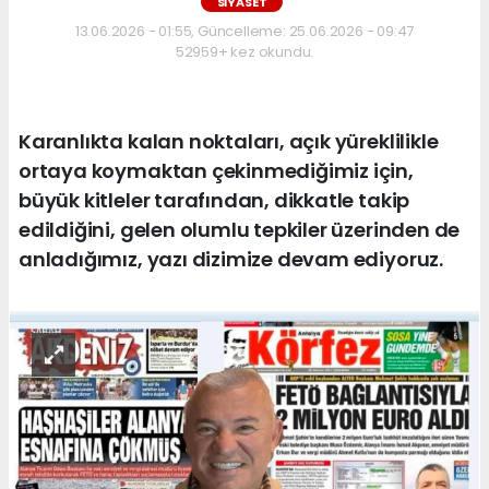
SİYASET
13.06.2026 - 01:55, Güncelleme: 25.06.2026 - 09:47
52959+ kez okundu.
Karanlıkta kalan noktaları, açık yüreklilikle
ortaya koymaktan çekinmediğimiz için,
büyük kitleler tarafından, dikkatle takip
edildiğini, gelen olumlu tepkiler üzerinden de
anladığımız, yazı dizimize devam ediyoruz.