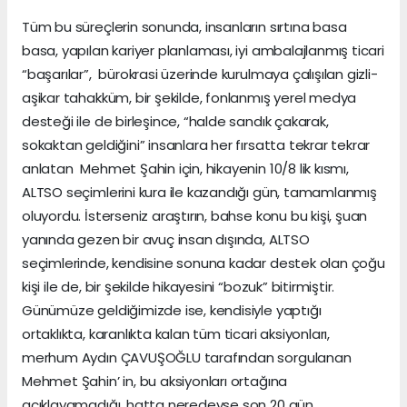
Tüm bu süreçlerin sonunda, insanların sırtına basa
basa, yapılan kariyer planlaması, iyi ambalajlanmış ticari
“başarılar”, bürokrasi üzerinde kurulmaya çalışılan gizli-
aşikar tahakküm, bir şekilde, fonlanmış yerel medya
desteği ile de birleşince, “halde sandık çakarak,
sokaktan geldiğini” insanlara her fırsatta tekrar tekrar
anlatan Mehmet Şahin için, hikayenin 10/8 lik kısmı,
ALTSO seçimlerini kura ile kazandığı gün, tamamlanmış
oluyordu. İsterseniz araştırın, bahse konu bu kişi, şuan
yanında gezen bir avuç insan dışında, ALTSO
seçimlerinde, kendisine sonuna kadar destek olan çoğu
kişi ile de, bir şekilde hikayesini “bozuk” bitirmiştir.
Günümüze geldiğimizde ise, kendisiyle yaptığı
ortaklıkta, karanlıkta kalan tüm ticari aksiyonları,
merhum Aydın ÇAVUŞOĞLU tarafından sorgulanan
Mehmet Şahin’ in, bu aksiyonları ortağına
açıklayamadığı, hatta neredeyse son 20 gün