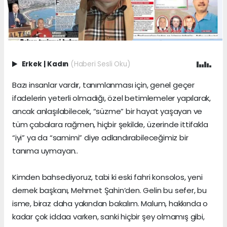
Erkek
|
Kadın
(Haberi Sesli Oku)
Bazı insanlar vardır, tanımlanması için, genel geçer
ifadelerin yeterli olmadığı, özel betimlemeler yapılarak,
ancak anlaşılabilecek, “süzme” bir hayat yaşayan ve
tüm çabalara rağmen, hiçbir şekilde, üzerinde ittifakla
“iyi” ya da “samimi” diye adlandırabileceğimiz bir
tanıma uymayan..
Kimden bahsediyoruz, tabi ki eski fahri konsolos, yeni
dernek başkanı, Mehmet Şahin’den. Gelin bu sefer, bu
isme, biraz daha yakından bakalım. Malum, hakkında o
kadar çok iddaa varken, sanki hiçbir şey olmamış gibi,