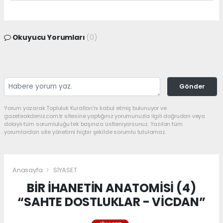
Okuyucu Yorumları
(0)
Gönder
Yorum yazarak Topluluk Kuralları’nı kabul etmiş bulunuyor ve
gazeteakdeniz.com.tr sitesine yaptığınız yorumunuzla ilgili doğrudan veya
dolaylı tüm sorumluluğu tek başınıza üstleniyorsunuz. Yazılan tüm
yorumlardan site yönetimi hiçbir şekilde sorumlu tutulamaz.
Anasayfa
SİYASET
BİR İHANETİN ANATOMİSİ (4)
“SAHTE DOSTLUKLAR - VİCDAN”