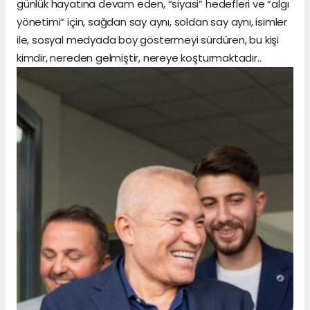
günlük hayatına devam eden, “siyasi” hedefleri ve “algı
yönetimi” için, sağdan say aynı, soldan say aynı, isimler
ile, sosyal medyada boy göstermeyi sürdüren, bu kişi
kimdir, nereden gelmiştir, nereye koşturmaktadır..