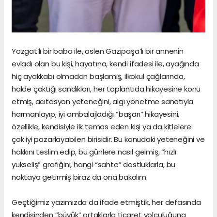
Yozgat’lı bir baba ile, aslen Gazipaşa’lı bir annenin
evladı olan bu kişi, hayatına, kendi ifadesi ile, ayağında
hiç ayakkabı olmadan başlamış, ilkokul çağlarında,
halde çaktığı sandıkları, her toplantıda hikayesine konu
etmiş, acıtasyon yeteneğini, algı yönetme sanatıyla
harmanlayıp, iyi ambalajladığı “başarı” hikayesini,
özellikle, kendisiyle ilk temas eden kişi ya da kitlelere
çok iyi pazarlayabilen birisidir. Bu konudaki yeteneğini ve
hakkını teslim edip, bu günlere nasıl gelmiş, “hızlı
yükseliş” grafiğini, hangi “sahte” dostluklarla, bu
noktaya getirmiş biraz da ona bakalım.
Geçtiğimiz yazımızda da ifade etmiştik, her defasında
kendisinden “büyük” ortaklarla ticaret yolculuğuna