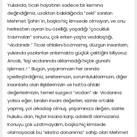
Yukarıda, ticari hayatının sadece bir kısmına
değindiğimiz, uzaktan bakıldığında “zeki” sanılan
Mehmet Şahin’ in, başka hiç kimsede olmayan, ve onu
herkesten ayıran bu özelliği, yaşadığı “çocukluk
travmaları” sonucu, çok erken yaşta vedalaştığı,
“vicdanıdır.” Ticari ahlakını bozmamış, düzgün insanların,
yukarıda yazılanları anlamakta güçlük çektiğini biliyoruz.
Ancak, “kişi vicdanında aklamadığı hiçbir günahı
işlemez..! ” Bugün, yaşamımızın her anında
içselleştirdiğimiz, sınırlarımızın, sorumluluklarımızın, diğer
insanlarla olan ilişkilerimizin ve hatta ahlaki
değerlerimizin, temel süzgeci “vicdan” dır. Vicdanınız
yoksa eğer, bırakın insani değerleri, sizinle ortaklık
yapmış, yol arkadaşı olmuş, yaşamınıza değen, sizinle
hukuku olan, hiçbir insana karşı, adaletli olamazsınız.
Konuyu çok uzatmayalım, başka hiç kimsede
olamayacak bu “ekstra donanıma” sahip olan Mehmet