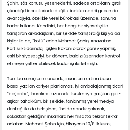
Şahin, söz konusu yeteneklerini, sadece ortaklarını çırak
çıkardığı ticaretlerinde değil, elindeki maddi gücün de
avantajıyla, özellikle yerel bürokrasi üzerinde, sonuna
kadar kullandı. Kendisini, her hangi bir siyasetçi ile
tanıştıran arkadaşlarını, bir şekilde tanıştırdığı kişi ya da
kişiler ile de, “kötü” eden Mehmet Şahin, Anavatan
Partisi iktidarında, İçişleri Bakanı olarak görev yapmış,
eski bir siyasetçiyi, bir dönem, baldızı üzerinden kontrol
etmeye yeltenebilecek kadar işi ilerletmişti.
Tüm bu süreçlerin sonunda, insanların sırtına basa
basa, yapılan kariyer planlaması, iyi ambalajlanmış ticari
“başarılar”, bürokrasi üzerinde kurulmaya çalışılan gizli-
aşikar tahakküm, bir şekilde, fonlanmış yerel medya
desteği ile de birleşince, “halde sandık çakarak,
sokaktan geldiğini” insanlara her fırsatta tekrar tekrar
anlatan Mehmet Şahin için, hikayenin 10/8 lik kısmı,