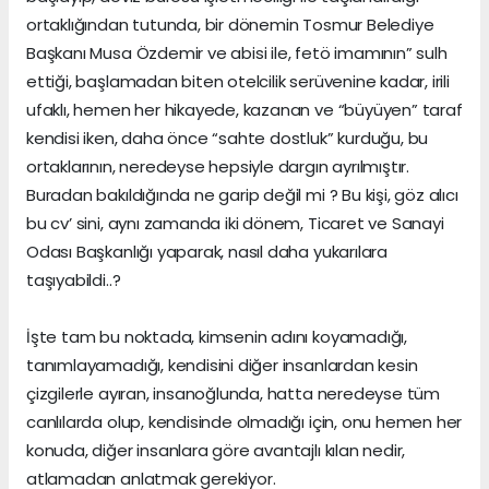
ortaklığından tutunda, bir dönemin Tosmur Belediye
Başkanı Musa Özdemir ve abisi ile, fetö imamının” sulh
ettiği, başlamadan biten otelcilik serüvenine kadar, irili
ufaklı, hemen her hikayede, kazanan ve “büyüyen” taraf
kendisi iken, daha önce “sahte dostluk” kurduğu, bu
ortaklarının, neredeyse hepsiyle dargın ayrılmıştır.
Buradan bakıldığında ne garip değil mi ? Bu kişi, göz alıcı
bu cv’ sini, aynı zamanda iki dönem, Ticaret ve Sanayi
Odası Başkanlığı yaparak, nasıl daha yukarılara
taşıyabildi..?
İşte tam bu noktada, kimsenin adını koyamadığı,
tanımlayamadığı, kendisini diğer insanlardan kesin
çizgilerle ayıran, insanoğlunda, hatta neredeyse tüm
canlılarda olup, kendisinde olmadığı için, onu hemen her
konuda, diğer insanlara göre avantajlı kılan nedir,
atlamadan anlatmak gerekiyor.