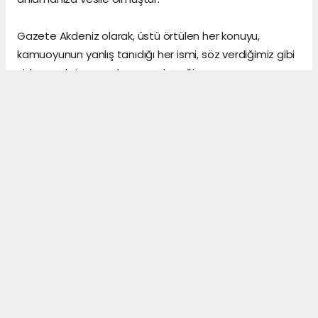
Gazete Akdeniz olarak, üstü örtülen her konuyu,
kamuoyunun yanlış tanıdığı her ismi, söz verdiğimiz gibi
sizlere anlatmaya devam edeceğiz.
Gerçeklerin üzerini, algı yöneterek kapattığını sananlar,
vicdanı ile erken yaşta vedalaşanlar ve etrafındaki
herkese zarar veren insanlar, şu dünyada asıl önemli
olanın, arkalarından “hoş bir seda” bırakmak olduğunu,
asla anlayamazlar.