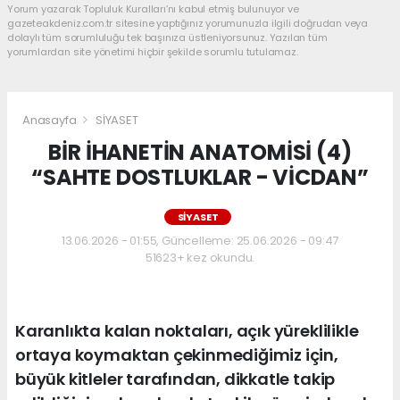
Yorum yazarak Topluluk Kuralları’nı kabul etmiş bulunuyor ve
gazeteakdeniz.com.tr sitesine yaptığınız yorumunuzla ilgili doğrudan veya
dolaylı tüm sorumluluğu tek başınıza üstleniyorsunuz. Yazılan tüm
yorumlardan site yönetimi hiçbir şekilde sorumlu tutulamaz.
Anasayfa
SİYASET
BİR İHANETİN ANATOMİSİ (4)
“SAHTE DOSTLUKLAR - VİCDAN”
SİYASET
13.06.2026 - 01:55, Güncelleme: 25.06.2026 - 09:47
51623+ kez okundu.
Karanlıkta kalan noktaları, açık yüreklilikle
ortaya koymaktan çekinmediğimiz için,
büyük kitleler tarafından, dikkatle takip