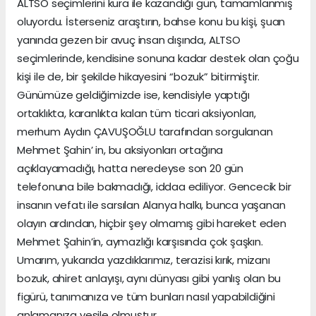
ALTSO seçimlerini kura ile kazandığı gün, tamamlanmış
oluyordu. İsterseniz araştırın, bahse konu bu kişi, şuan
yanında gezen bir avuç insan dışında, ALTSO
seçimlerinde, kendisine sonuna kadar destek olan çoğu
kişi ile de, bir şekilde hikayesini “bozuk” bitirmiştir.
Günümüze geldiğimizde ise, kendisiyle yaptığı
ortaklıkta, karanlıkta kalan tüm ticari aksiyonları,
merhum Aydın ÇAVUŞOĞLU tarafından sorgulanan
Mehmet Şahin’ in, bu aksiyonları ortağına
açıklayamadığı, hatta neredeyse son 20 gün
telefonuna bile bakmadığı, iddaa ediliyor. Gencecik bir
insanın vefatı ile sarsılan Alanya halkı, bunca yaşanan
olayın ardından, hiçbir şey olmamış gibi hareket eden
Mehmet Şahin’in, aymazlığı karşısında çok şaşkın.
Umarım, yukarıda yazdıklarımız, terazisi kırık, mizanı
bozuk, ahiret anlayışı, aynı dünyası gibi yanlış olan bu
figürü, tanımanıza ve tüm bunları nasıl yapabildiğini
anlamanıza vesile olmuştur.