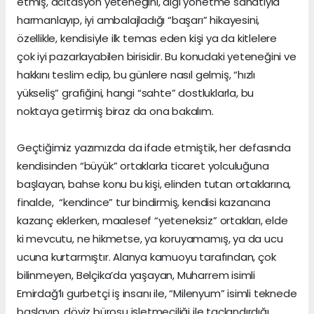
etmiş, acıtasyon yeteneğini, algı yönetme sanatıyla
harmanlayıp, iyi ambalajladığı “başarı” hikayesini,
özellikle, kendisiyle ilk temas eden kişi ya da kitlelere
çok iyi pazarlayabilen birisidir. Bu konudaki yeteneğini ve
hakkını teslim edip, bu günlere nasıl gelmiş, “hızlı
yükseliş” grafiğini, hangi “sahte” dostluklarla, bu
noktaya getirmiş biraz da ona bakalım.
Geçtiğimiz yazımızda da ifade etmiştik, her defasında
kendisinden “büyük” ortaklarla ticaret yolculuğuna
başlayan, bahse konu bu kişi, elinden tutan ortaklarına,
finalde, “kendince” tur bindirmiş, kendisi kazancına
kazanç eklerken, maalesef “yeteneksiz” ortakları, elde
ki mevcutu, ne hikmetse, ya koruyamamış, ya da ucu
ucuna kurtarmıştır. Alanya kamuoyu tarafından, çok
bilinmeyen, Belçika’da yaşayan, Muharrem isimli
Emirdağ’lı gurbetçi iş insanı ile, “Milenyum” isimli teknede
başlayıp, döviz bürosu işletmeciliği ile taçlandırdığı