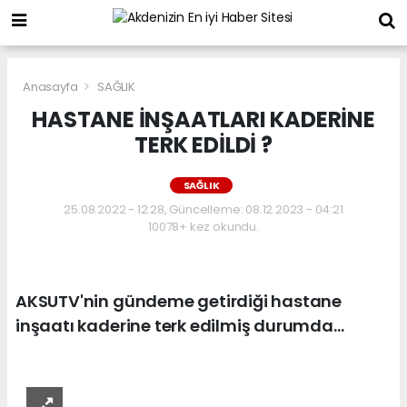
Anasayfa
SAĞLIK
HASTANE İNŞAATLARI KADERİNE
TERK EDİLDİ ?
SAĞLIK
25.08.2022 - 12:28, Güncelleme: 08.12.2023 - 04:21
10078+ kez okundu.
AKSUTV'nin gündeme getirdiği hastane
inşaatı kaderine terk edilmiş durumda...