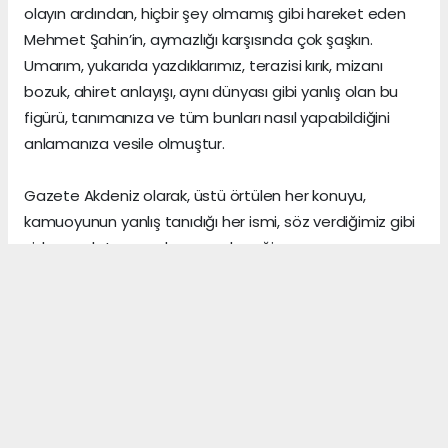
olayın ardından, hiçbir şey olmamış gibi hareket eden
Mehmet Şahin’in, aymazlığı karşısında çok şaşkın.
Umarım, yukarıda yazdıklarımız, terazisi kırık, mizanı
bozuk, ahiret anlayışı, aynı dünyası gibi yanlış olan bu
figürü, tanımanıza ve tüm bunları nasıl yapabildiğini
anlamanıza vesile olmuştur.
Gazete Akdeniz olarak, üstü örtülen her konuyu,
kamuoyunun yanlış tanıdığı her ismi, söz verdiğimiz gibi
sizlere anlatmaya devam edeceğiz.
Gerçeklerin üzerini, algı yöneterek kapattığını sananlar,
vicdanı ile erken yaşta vedalaşanlar ve etrafındaki
herkese zarar veren insanlar, şu dünyada asıl önemli
olanın, arkalarından “hoş bir seda” bırakmak olduğunu,
asla anlayamazlar.