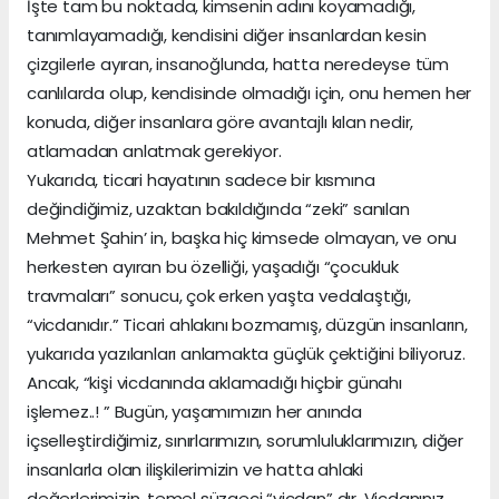
İşte tam bu noktada, kimsenin adını koyamadığı,
tanımlayamadığı, kendisini diğer insanlardan kesin
çizgilerle ayıran, insanoğlunda, hatta neredeyse tüm
canlılarda olup, kendisinde olmadığı için, onu hemen her
konuda, diğer insanlara göre avantajlı kılan nedir,
atlamadan anlatmak gerekiyor.
Yukarıda, ticari hayatının sadece bir kısmına
değindiğimiz, uzaktan bakıldığında “zeki” sanılan
Mehmet Şahin’ in, başka hiç kimsede olmayan, ve onu
herkesten ayıran bu özelliği, yaşadığı “çocukluk
travmaları” sonucu, çok erken yaşta vedalaştığı,
“vicdanıdır.” Ticari ahlakını bozmamış, düzgün insanların,
yukarıda yazılanları anlamakta güçlük çektiğini biliyoruz.
Ancak, “kişi vicdanında aklamadığı hiçbir günahı
işlemez..! ” Bugün, yaşamımızın her anında
içselleştirdiğimiz, sınırlarımızın, sorumluluklarımızın, diğer
insanlarla olan ilişkilerimizin ve hatta ahlaki
değerlerimizin, temel süzgeci “vicdan” dır. Vicdanınız