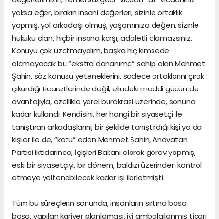
yoksa eğer, bırakın insani değerleri, sizinle ortaklık
yapmış, yol arkadaşı olmuş, yaşamınıza değen, sizinle
hukuku olan, hiçbir insana karşı, adaletli olamazsınız.
Konuyu çok uzatmayalım, başka hiç kimsede
olamayacak bu “ekstra donanıma” sahip olan Mehmet
Şahin, söz konusu yeteneklerini, sadece ortaklarını çırak
çıkardığı ticaretlerinde değil, elindeki maddi gücün de
avantajıyla, özellikle yerel bürokrasi üzerinde, sonuna
kadar kullandı. Kendisini, her hangi bir siyasetçi ile
tanıştıran arkadaşlarını, bir şekilde tanıştırdığı kişi ya da
kişiler ile de, “kötü” eden Mehmet Şahin, Anavatan
Partisi iktidarında, İçişleri Bakanı olarak görev yapmış,
eski bir siyasetçiyi, bir dönem, baldızı üzerinden kontrol
etmeye yeltenebilecek kadar işi ilerletmişti.
Tüm bu süreçlerin sonunda, insanların sırtına basa
basa, yapılan kariyer planlaması, iyi ambalajlanmış ticari