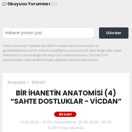
Okuyucu Yorumları
(0)
Gönder
Yorum yazarak Topluluk Kuralları’nı kabul etmiş bulunuyor ve
gazeteakdeniz.com.tr sitesine yaptığınız yorumunuzla ilgili doğrudan veya
dolaylı tüm sorumluluğu tek başınıza üstleniyorsunuz. Yazılan tüm
yorumlardan site yönetimi hiçbir şekilde sorumlu tutulamaz.
Anasayfa
SİYASET
BİR İHANETİN ANATOMİSİ (4)
“SAHTE DOSTLUKLAR - VİCDAN”
SİYASET
13.06.2026 - 01:55, Güncelleme: 25.06.2026 - 09:47
52707+ kez okundu.