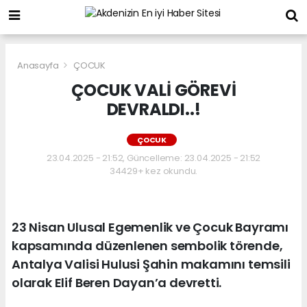
Anasayfa
ÇOCUK
ÇOCUK VALİ GÖREVİ
DEVRALDI..!
ÇOCUK
23.04.2025 - 21:52, Güncelleme: 23.04.2025 - 21:52
34429+ kez okundu.
23 Nisan Ulusal Egemenlik ve Çocuk Bayramı
kapsamında düzenlenen sembolik törende,
Antalya Valisi Hulusi Şahin makamını temsili
olarak Elif Beren Dayan’a devretti.