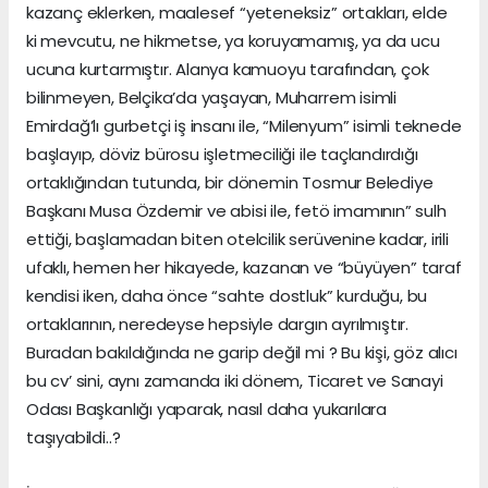
kazanç eklerken, maalesef “yeteneksiz” ortakları, elde
ki mevcutu, ne hikmetse, ya koruyamamış, ya da ucu
ucuna kurtarmıştır. Alanya kamuoyu tarafından, çok
bilinmeyen, Belçika’da yaşayan, Muharrem isimli
Emirdağ’lı gurbetçi iş insanı ile, “Milenyum” isimli teknede
başlayıp, döviz bürosu işletmeciliği ile taçlandırdığı
ortaklığından tutunda, bir dönemin Tosmur Belediye
Başkanı Musa Özdemir ve abisi ile, fetö imamının” sulh
ettiği, başlamadan biten otelcilik serüvenine kadar, irili
ufaklı, hemen her hikayede, kazanan ve “büyüyen” taraf
kendisi iken, daha önce “sahte dostluk” kurduğu, bu
ortaklarının, neredeyse hepsiyle dargın ayrılmıştır.
Buradan bakıldığında ne garip değil mi ? Bu kişi, göz alıcı
bu cv’ sini, aynı zamanda iki dönem, Ticaret ve Sanayi
Odası Başkanlığı yaparak, nasıl daha yukarılara
taşıyabildi..?