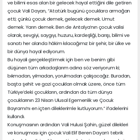
ve bilimi esas alan bir gelecek hayal ettiğini dile getiren
çocuk Vali Dayan, “Atatürk bugünü çocuklara armağan
etti; çünkü çocuk demek, gelecek demek. Umut
demek. Yarın demek. Ben de Antalya’nın çocuk valisi
olarak, sevgiyi, saygıyı, huzuru, kardeşliği, barışı, bilimi ve
sanatı her alanda hâkim kılacağımız bir şehir, bir ülke ve
bir dünya hayal ediyorum.
Bu hayali gerçekleştirmek için ben ve benim gibi
düşünen tüm arkadaşlarım adına söz veriyorum ki;
bıkmadan, yılmadan, yorulmadan çalışacağız. Buradan,
başta şehit ve gazi çocukları olmak üzere, önce tüm
Türkiye’deki çocukların, ardından da tüm dünya
çocuklarının 23 Nisan Ulusal Egemenlik ve Çocuk
Bayramı’nı en içten dileklerimle kutluyorum.” ifadelerini
kullandı.
Konuşmasının ardından Vali Hulusi Şahin, güzel dilekleri
ve konuşması için çocuk Vali Elif Beren Dayan’ı tebrik