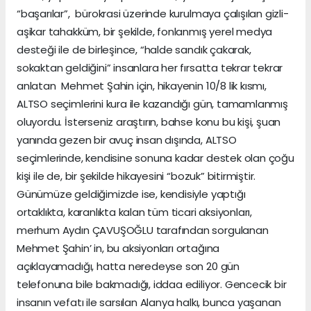
“başarılar”, bürokrasi üzerinde kurulmaya çalışılan gizli-
aşikar tahakküm, bir şekilde, fonlanmış yerel medya
desteği ile de birleşince, “halde sandık çakarak,
sokaktan geldiğini” insanlara her fırsatta tekrar tekrar
anlatan Mehmet Şahin için, hikayenin 10/8 lik kısmı,
ALTSO seçimlerini kura ile kazandığı gün, tamamlanmış
oluyordu. İsterseniz araştırın, bahse konu bu kişi, şuan
yanında gezen bir avuç insan dışında, ALTSO
seçimlerinde, kendisine sonuna kadar destek olan çoğu
kişi ile de, bir şekilde hikayesini “bozuk” bitirmiştir.
Günümüze geldiğimizde ise, kendisiyle yaptığı
ortaklıkta, karanlıkta kalan tüm ticari aksiyonları,
merhum Aydın ÇAVUŞOĞLU tarafından sorgulanan
Mehmet Şahin’ in, bu aksiyonları ortağına
açıklayamadığı, hatta neredeyse son 20 gün
telefonuna bile bakmadığı, iddaa ediliyor. Gencecik bir
insanın vefatı ile sarsılan Alanya halkı, bunca yaşanan