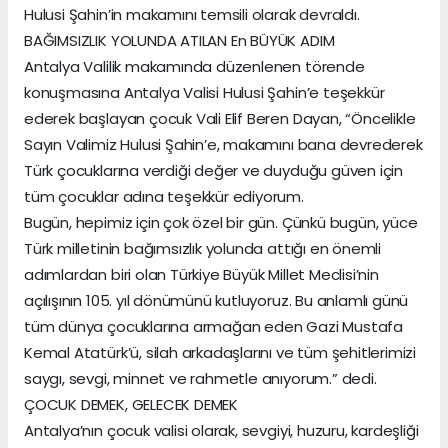
Hulusi Şahin’in makamını temsili olarak devraldı.
BAĞIMSIZLIK YOLUNDA ATILAN En BÜYÜK ADIM
Antalya Valilik makamında düzenlenen törende
konuşmasına Antalya Valisi Hulusi Şahin’e teşekkür
ederek başlayan çocuk Vali Elif Beren Dayan, “Öncelikle
Sayın Valimiz Hulusi Şahin’e, makamını bana devrederek
Türk çocuklarına verdiği değer ve duyduğu güven için
tüm çocuklar adına teşekkür ediyorum.
Bugün, hepimiz için çok özel bir gün. Çünkü bugün, yüce
Türk milletinin bağımsızlık yolunda attığı en önemli
adımlardan biri olan Türkiye Büyük Millet Meclisi’nin
açılışının 105. yıl dönümünü kutluyoruz. Bu anlamlı günü
tüm dünya çocuklarına armağan eden Gazi Mustafa
Kemal Atatürk’ü, silah arkadaşlarını ve tüm şehitlerimizi
saygı, sevgi, minnet ve rahmetle anıyorum.” dedi.
ÇOCUK DEMEK, GELECEK DEMEK
Antalya’nın çocuk valisi olarak, sevgiyi, huzuru, kardeşliği