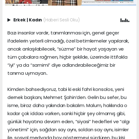
Erkek
|
Kadın
(Haberi Sesli Oku)
Bazı insanlar vardır, tanımlanması için, genel geçer
ifadelerin yeterli olmadığı, özel betimlemeler yapılarak,
ancak anlaşılabilecek, “süzme” bir hayat yaşayan ve
tüm çabalara rağmen, hiçbir şekilde, üzerinde ittifakla
“iyi” ya da “samimi” diye adlandırabileceğimiz bir
tanıma uymayan..
Kimden bahsediyoruz, tabi ki eski fahri konsolos, yeni
dernek başkanı, Mehmet Şahin’den. Gelin bu sefer, bu
isme, biraz daha yakından bakalım. Malum, hakkında o
kadar çok iddaa varken, sanki hiçbir şey olmamış gibi,
günlük hayatına devam eden, “siyasi” hedefleri ve “algı
yönetimi” için, sağdan say aynı, soldan say aynı, isimler
ile, sosyal medyada boy göstermeyi sürdüren, bu kişi