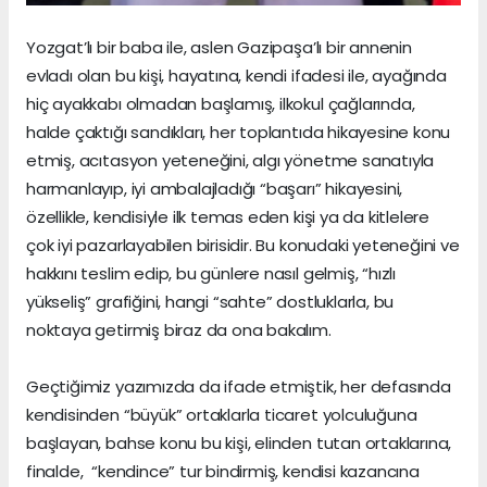
Yozgat’lı bir baba ile, aslen Gazipaşa’lı bir annenin
evladı olan bu kişi, hayatına, kendi ifadesi ile, ayağında
hiç ayakkabı olmadan başlamış, ilkokul çağlarında,
halde çaktığı sandıkları, her toplantıda hikayesine konu
etmiş, acıtasyon yeteneğini, algı yönetme sanatıyla
harmanlayıp, iyi ambalajladığı “başarı” hikayesini,
özellikle, kendisiyle ilk temas eden kişi ya da kitlelere
çok iyi pazarlayabilen birisidir. Bu konudaki yeteneğini ve
hakkını teslim edip, bu günlere nasıl gelmiş, “hızlı
yükseliş” grafiğini, hangi “sahte” dostluklarla, bu
noktaya getirmiş biraz da ona bakalım.
Geçtiğimiz yazımızda da ifade etmiştik, her defasında
kendisinden “büyük” ortaklarla ticaret yolculuğuna
başlayan, bahse konu bu kişi, elinden tutan ortaklarına,
finalde, “kendince” tur bindirmiş, kendisi kazancına