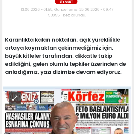
SİYASET
13.06.2026 - 01:55, Güncelleme: 25.06.2026 - 09:47
53055+ kez okundu.
Karanlıkta kalan noktaları, açık yüreklilikle
ortaya koymaktan çekinmediğimiz için,
büyük kitleler tarafından, dikkatle takip
edildiğini, gelen olumlu tepkiler üzerinden de
anladığımız, yazı dizimize devam ediyoruz.