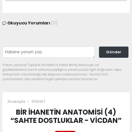
Okuyucu Yorumları
(0)
Gönder
Yorum yazarak Topluluk Kuralları’nı kabul etmiş bulunuyor ve
gazeteakdeniz.com.tr sitesine yaptığınız yorumunuzla ilgili doğrudan veya
dolaylı tüm sorumluluğu tek başınıza üstleniyorsunuz. Yazılan tüm
yorumlardan site yönetimi hiçbir şekilde sorumlu tutulamaz.
Anasayfa
SİYASET
BİR İHANETİN ANATOMİSİ (4)
“SAHTE DOSTLUKLAR - VİCDAN”