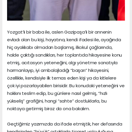
Yozgat’lı bir baba ile, aslen Gazipaşa’lı bir annenin
evladı olan bu kişi, hayatına, kendi ifadesi ile, ayağında
hiç ayakkabı olmadan başlamış, ilkokul çağlarında,
halde çaktığı sandıkları, her toplantıda hikayesine konu
etmiş, acıtasyon yeteneğini, algı yönetme sanatıyla
harmanlayıp, iyi ambalajladığı “başarı” hikayesini,
özellikle, kendisiyle ilk temas eden kişi ya da kitlelere
çok iyi pazarlayabilen birisidir. Bu konudaki yeteneğini ve
hakkını teslim edip, bu günlere nasıl gelmiş, “hızlı
yükseliş” grafiğini, hangi “sahte” dostluklarla, bu
noktaya getirmiş biraz da ona bakalım.
Geçtiğimiz yazımızda da ifade etmiştik, her defasında
kendisinden “büyük” ortaklarla ticaret yolculuğuna