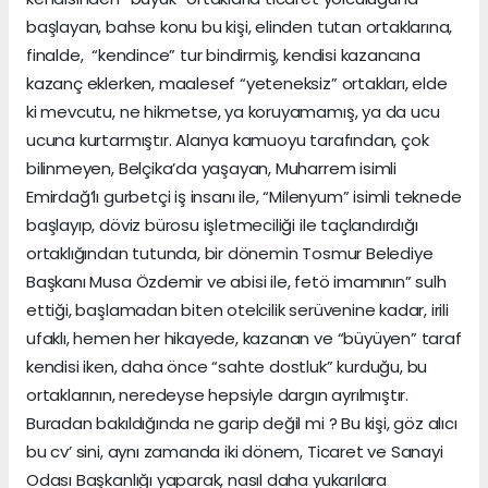
başlayan, bahse konu bu kişi, elinden tutan ortaklarına,
finalde, “kendince” tur bindirmiş, kendisi kazancına
kazanç eklerken, maalesef “yeteneksiz” ortakları, elde
ki mevcutu, ne hikmetse, ya koruyamamış, ya da ucu
ucuna kurtarmıştır. Alanya kamuoyu tarafından, çok
bilinmeyen, Belçika’da yaşayan, Muharrem isimli
Emirdağ’lı gurbetçi iş insanı ile, “Milenyum” isimli teknede
başlayıp, döviz bürosu işletmeciliği ile taçlandırdığı
ortaklığından tutunda, bir dönemin Tosmur Belediye
Başkanı Musa Özdemir ve abisi ile, fetö imamının” sulh
ettiği, başlamadan biten otelcilik serüvenine kadar, irili
ufaklı, hemen her hikayede, kazanan ve “büyüyen” taraf
kendisi iken, daha önce “sahte dostluk” kurduğu, bu
ortaklarının, neredeyse hepsiyle dargın ayrılmıştır.
Buradan bakıldığında ne garip değil mi ? Bu kişi, göz alıcı
bu cv’ sini, aynı zamanda iki dönem, Ticaret ve Sanayi
Odası Başkanlığı yaparak, nasıl daha yukarılara