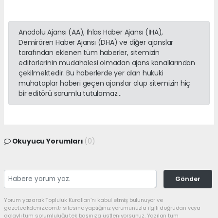
Anadolu Ajansı (AA), İhlas Haber Ajansı (İHA),
Demirören Haber Ajansı (DHA) ve diğer ajanslar
tarafından eklenen tüm haberler, sitemizin
editörlerinin müdahalesi olmadan ajans kanallarından
çekilmektedir. Bu haberlerde yer alan hukuki
muhataplar haberi geçen ajanslar olup sitemizin hiç
bir editörü sorumlu tutulamaz...
Okuyucu Yorumları
(0)
Gönder
Yorum yazarak Topluluk Kuralları’nı kabul etmiş bulunuyor ve
gazeteakdeniz.com.tr sitesine yaptığınız yorumunuzla ilgili doğrudan veya
dolaylı tüm sorumluluğu tek başınıza üstleniyorsunuz. Yazılan tüm