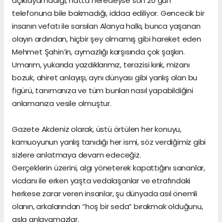
açıklayamadığı, hatta neredeyse son 20 gün
telefonuna bile bakmadığı, iddaa ediliyor. Gencecik bir
insanın vefatı ile sarsılan Alanya halkı, bunca yaşanan
olayın ardından, hiçbir şey olmamış gibi hareket eden
Mehmet Şahin’in, aymazlığı karşısında çok şaşkın.
Umarım, yukarıda yazdıklarımız, terazisi kırık, mizanı
bozuk, ahiret anlayışı, aynı dünyası gibi yanlış olan bu
figürü, tanımanıza ve tüm bunları nasıl yapabildiğini
anlamanıza vesile olmuştur.
Gazete Akdeniz olarak, üstü örtülen her konuyu,
kamuoyunun yanlış tanıdığı her ismi, söz verdiğimiz gibi
sizlere anlatmaya devam edeceğiz.
Gerçeklerin üzerini, algı yöneterek kapattığını sananlar,
vicdanı ile erken yaşta vedalaşanlar ve etrafındaki
herkese zarar veren insanlar, şu dünyada asıl önemli
olanın, arkalarından “hoş bir seda” bırakmak olduğunu,
asla anlayamazlar.