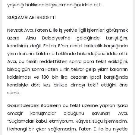
yayıldığı hakkında bilgisi olmadığını iddia etti.
SUÇLAMALARI REDDETTİ
Nevzat Avcı, Faten E. ile iş yeriyle ilgili işlemleri görüşmek
üzere Aksu Belediyesi’ne geldiğinde tanıştığını,
kendisinin değil, Faten E.’nin cinsel birliktelik karşılığında
yıkım kararını kaldırma teklifinde bulunduğunu iddia etti.
Avcı, bu teklifi reddettikten sonra para teklif edildiğini,
birkaç gün sonra Faten E.’nin tekrar gelip yıkım kararının
kaldırılması ve 180 bin lira cezanın iptali karşılığında
kendisiyle dört kez birlikte olmayı teklif ettiğini öne
sürdü.
Görüntülerdeki ifadelerin bu teklif üzerine yapılan ‘şaka
amaçlı’ konuşmalar olduğunu savunan Avcı,
“Suçlamaları kabul etmiyorum. Rüşvet suçu işlemedim.
Herhangi bir çıkar sağlamadım. Faten E. ile bu niyetle