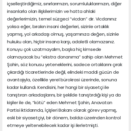
içselleştirdiğimiz, sınırlarımızın, sorumluluklarımızın, diğer
insanlarla olan ilişkilerimizin ve hatta ahlaki
değerlerimizin, temel süzgeci “vicdan” dır. Vicdanınız
yoksa eğer, bırakın insani değerleri, sizinle ortaklık
yapmış, yol arkadaşı olmuş, yaşamınıza değen, sizinle
hukuku olan, hiçbir insana karşı, adaletli olamazsınız.
Konuyu çok uzatmayalım, başka hiç kimsede
olamayacak bu “ekstra donanıma” sahip olan Mehmet
Şahin, söz konusu yeteneklerini, sadece ortaklarını çırak
çıkardığı ticaretlerinde değil, elindeki maddi gücün de
avantajıyla, özellikle yerel bürokrasi üzerinde, sonuna
kadar kullandı. Kendisini, her hangi bir siyasetçi ile
tanıştıran arkadaşlarını, bir şekilde tanıştırdığı kişi ya da
kişiler ile de, “kötü” eden Mehmet Şahin, Anavatan
Partisi iktidarında, İçişleri Bakanı olarak görev yapmış,
eski bir siyasetçiyi, bir dönem, baldızı üzerinden kontrol
etmeye yeltenebilecek kadar işi ilerletmişti.