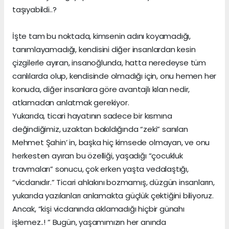
taşıyabildi..?
İşte tam bu noktada, kimsenin adını koyamadığı,
tanımlayamadığı, kendisini diğer insanlardan kesin
çizgilerle ayıran, insanoğlunda, hatta neredeyse tüm
canlılarda olup, kendisinde olmadığı için, onu hemen her
konuda, diğer insanlara göre avantajlı kılan nedir,
atlamadan anlatmak gerekiyor.
Yukarıda, ticari hayatının sadece bir kısmına
değindiğimiz, uzaktan bakıldığında “zeki” sanılan
Mehmet Şahin’ in, başka hiç kimsede olmayan, ve onu
herkesten ayıran bu özelliği, yaşadığı “çocukluk
travmaları” sonucu, çok erken yaşta vedalaştığı,
“vicdanıdır.” Ticari ahlakını bozmamış, düzgün insanların,
yukarıda yazılanları anlamakta güçlük çektiğini biliyoruz.
Ancak, “kişi vicdanında aklamadığı hiçbir günahı
işlemez..! ” Bugün, yaşamımızın her anında