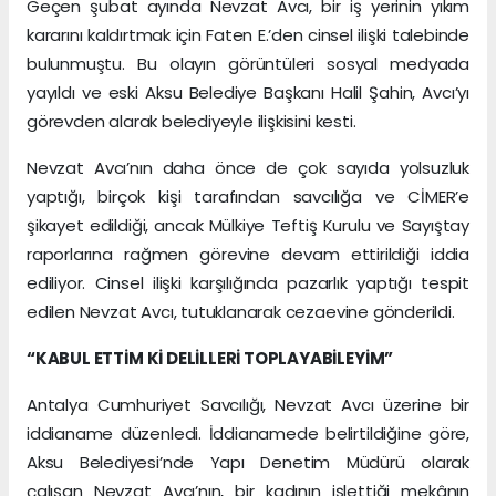
Geçen şubat ayında Nevzat Avcı, bir iş yerinin yıkım
kararını kaldırtmak için Faten E.’den cinsel ilişki talebinde
bulunmuştu. Bu olayın görüntüleri sosyal medyada
yayıldı ve eski Aksu Belediye Başkanı Halil Şahin, Avcı’yı
görevden alarak belediyeyle ilişkisini kesti.
Nevzat Avcı’nın daha önce de çok sayıda yolsuzluk
yaptığı, birçok kişi tarafından savcılığa ve CİMER’e
şikayet edildiği, ancak Mülkiye Teftiş Kurulu ve Sayıştay
raporlarına rağmen görevine devam ettirildiği iddia
ediliyor. Cinsel ilişki karşılığında pazarlık yaptığı tespit
edilen Nevzat Avcı, tutuklanarak cezaevine gönderildi.
“KABUL ETTİM Kİ DELİLLERİ TOPLAYABİLEYİM”
Antalya Cumhuriyet Savcılığı, Nevzat Avcı üzerine bir
iddianame düzenledi. İddianamede belirtildiğine göre,
Aksu Belediyesi’nde Yapı Denetim Müdürü olarak
çalışan Nevzat Avcı’nın, bir kadının işlettiği mekânın