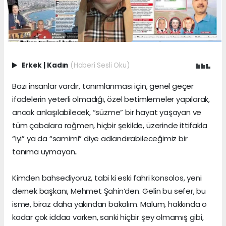
Erkek
|
Kadın
(Haberi Sesli Oku)
Bazı insanlar vardır, tanımlanması için, genel geçer
ifadelerin yeterli olmadığı, özel betimlemeler yapılarak,
ancak anlaşılabilecek, “süzme” bir hayat yaşayan ve
tüm çabalara rağmen, hiçbir şekilde, üzerinde ittifakla
“iyi” ya da “samimi” diye adlandırabileceğimiz bir
tanıma uymayan..
Kimden bahsediyoruz, tabi ki eski fahri konsolos, yeni
dernek başkanı, Mehmet Şahin’den. Gelin bu sefer, bu
isme, biraz daha yakından bakalım. Malum, hakkında o
kadar çok iddaa varken, sanki hiçbir şey olmamış gibi,