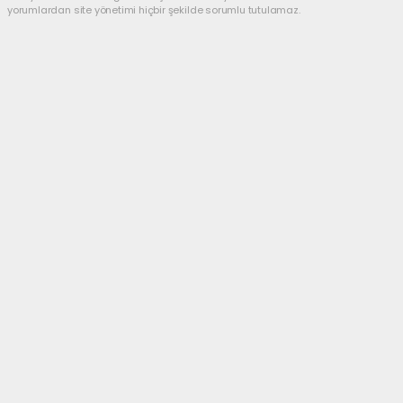
yorumlardan site yönetimi hiçbir şekilde sorumlu tutulamaz.
Anasayfa
BELEDİYELER
2023 Yılının Son Meclis
Toplantısı Yapıldı!
BELEDİYELER
05.12.2023 - 23:55, Güncelleme: 08.12.2023 - 04:21
4198+ kez okundu.
Kemer Belediyesi Aralık ayı meclis toplantısı,
Kemer Belediye Başkanı Necati Topaloğlu
başkanlığında gerçekleştirildi. Meclis
üyelerinden Emrah Ayhan mazertsiz
katılmazken, Hasan Ali Acar mazereti ile