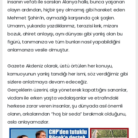
insanın vefatı ile sarsılan Alanya halkı, bunca yaşanan
olayın ardından, hiçbir şey olmamış gibi hareket eden
Mehmet Şahin’in, aymazlığı karşısında çok şaşkın.
Umarım, yukarıda yazdıklarımız, terazisi kırık, mizanı
bozuk, ahiret anlayışı, aynı dünyası gibi yanlış olan bu
figürü, tanımanıza ve tüm bunları nasıl yapabildiğini
anlamanıza vesile olmuştur.
Gazete Akdeniz olarak, üstü örtülen her konuyu,
kamuoyunun yanlış tanıdığı her ismi, söz verdiğimiz gibi
sizlere anlatmaya devam edeceğiz.
Gerçeklerin üzerini, algı yöneterek kapattığını sananlar,
vicdanı ile erken yaşta vedalaşanlar ve etrafındaki
herkese zarar veren insanlar, şu dünyada asıl önemli
olanın, arkalarından “hoş bir seda” bırakmak olduğunu,
asla anlayamazlar.