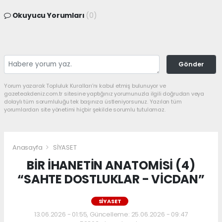
Okuyucu Yorumları
(0)
Gönder
Yorum yazarak Topluluk Kuralları’nı kabul etmiş bulunuyor ve
gazeteakdeniz.com.tr sitesine yaptığınız yorumunuzla ilgili doğrudan veya
dolaylı tüm sorumluluğu tek başınıza üstleniyorsunuz. Yazılan tüm
yorumlardan site yönetimi hiçbir şekilde sorumlu tutulamaz.
Anasayfa
SİYASET
BİR İHANETİN ANATOMİSİ (4)
“SAHTE DOSTLUKLAR - VİCDAN”
SİYASET
13.06.2026 - 01:55, Güncelleme: 25.06.2026 - 09:47