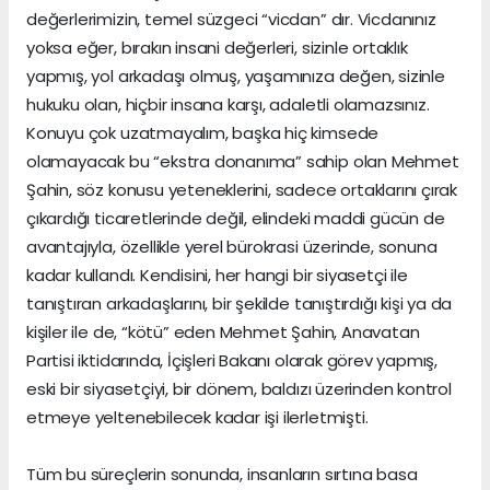
değerlerimizin, temel süzgeci “vicdan” dır. Vicdanınız
yoksa eğer, bırakın insani değerleri, sizinle ortaklık
yapmış, yol arkadaşı olmuş, yaşamınıza değen, sizinle
hukuku olan, hiçbir insana karşı, adaletli olamazsınız.
Konuyu çok uzatmayalım, başka hiç kimsede
olamayacak bu “ekstra donanıma” sahip olan Mehmet
Şahin, söz konusu yeteneklerini, sadece ortaklarını çırak
çıkardığı ticaretlerinde değil, elindeki maddi gücün de
avantajıyla, özellikle yerel bürokrasi üzerinde, sonuna
kadar kullandı. Kendisini, her hangi bir siyasetçi ile
tanıştıran arkadaşlarını, bir şekilde tanıştırdığı kişi ya da
kişiler ile de, “kötü” eden Mehmet Şahin, Anavatan
Partisi iktidarında, İçişleri Bakanı olarak görev yapmış,
eski bir siyasetçiyi, bir dönem, baldızı üzerinden kontrol
etmeye yeltenebilecek kadar işi ilerletmişti.
Tüm bu süreçlerin sonunda, insanların sırtına basa