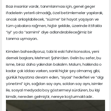
Bazı insanlar vardır, tanımlanması için, genel geçer
ifadelerin yeterli olmadığı, özel betimlemeler yapılarak,
ancak anlaşılabilecek, “süzme” bir hayat yaşayan ve
tüm çabalara rağmen, hiçbir şekilde, üzerinde ittifakla
“iyi” ya da “samimi” diye adlandırabileceğimiz bir
tanıma uymayan..
Kimden bahsediyoruz, tabi ki eski fahri konsolos, yeni
dernek başkanı, Mehmet Şahin’den. Gelin bu sefer, bu
isme, biraz daha yakından bakalım. Malum, hakkında o
kadar çok iddaa varken, sanki hiçbir şey olmamış gibi,
günlük hayatına devam eden, “siyasi” hedefleri ve “algı
yönetimi” için, sağdan say aynı, soldan say aynı, isimler
ile, sosyal medyada boy göstermeyi sürdüren, bu kişi
kimdir, nereden gelmiştir, nereye koşturmaktadır..