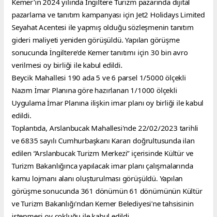
Kemer'in 2024 yılında İngiltere Turizm pazarında dijital 
pazarlama ve tanıtım kampanyası için Jet2 Holidays Limited 
Seyahat Acentesi ile yapmış olduğu sözleşmenin tanıtım 
gideri maliyeti yeniden görüşüldü. Yapılan görüşme 
sonucunda İngiltere'de Kemer tanıtımı için 30 bin avro 
verilmesi oy birliği ile kabul edildi.
Beycik Mahallesi 190 ada 5 ve 6 parsel 1/5000 ölçekli 
Nazım İmar Planına göre hazırlanan 1/1000 ölçekli 
Uygulama İmar Planına ilişkin imar planı oy birliği ile kabul 
edildi.
Toplantıda, Arslanbucak Mahallesi'nde 22/02/2023 tarihli 
ve 6835 sayılı Cumhurbaşkanı Kararı doğrultusunda ilan 
edilen “Arslanbucak Turizm Merkezi” içerisinde Kültür ve 
Turizm Bakanlığınca yapılacak imar planı çalışmalarında 
kamu lojmanı alanı oluşturulması görüşüldü. Yapılan 
görüşme sonucunda 361 dönümün 61 dönümünün Kültür 
ve Turizm Bakanlığı'ndan Kemer Belediyesi'ne tahsisinin 
istenmesi oy çokluğu ile kabul edildi.