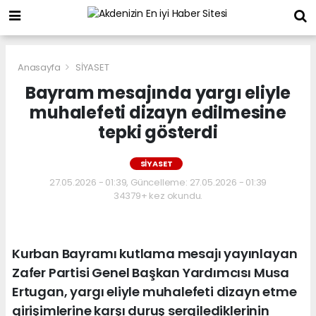
Anasayfa
SİYASET
Bayram mesajında yargı eliyle
muhalefeti dizayn edilmesine
tepki gösterdi
SİYASET
27.05.2026 - 01:39, Güncelleme: 27.05.2026 - 01:39
34379+ kez okundu.
Kurban Bayramı kutlama mesajı yayınlayan
Zafer Partisi Genel Başkan Yardımcısı Musa
Ertugan, yargı eliyle muhalefeti dizayn etme
girişimlerine karşı duruş sergilediklerinin