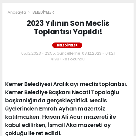
Anasayfa
BELEDİYELER
2023 Yılının Son Meclis
Toplantısı Yapıldı!
BELEDİYELER
05.12.2023 - 23:55, Güncelleme: 08.12.2023 - 04:21
4198+ kez okundu.
Kemer Belediyesi Aralık ayı meclis toplantısı,
Kemer Belediye Başkanı Necati Topaloğlu
başkanlığında gerçekleştirildi. Meclis
üyelerinden Emrah Ayhan mazertsiz
katılmazken, Hasan Ali Acar mazereti ile
kabul edilirken, İsmail Aka mazereti oy
çokluğu ile ret edildi.