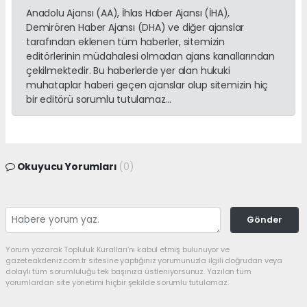
Anadolu Ajansı (AA), İhlas Haber Ajansı (İHA),
Demirören Haber Ajansı (DHA) ve diğer ajanslar
tarafından eklenen tüm haberler, sitemizin
editörlerinin müdahalesi olmadan ajans kanallarından
çekilmektedir. Bu haberlerde yer alan hukuki
muhataplar haberi geçen ajanslar olup sitemizin hiç
bir editörü sorumlu tutulamaz...
Okuyucu Yorumları
(0)
Gönder
Yorum yazarak Topluluk Kuralları’nı kabul etmiş bulunuyor ve
gazeteakdeniz.com.tr sitesine yaptığınız yorumunuzla ilgili doğrudan veya
dolaylı tüm sorumluluğu tek başınıza üstleniyorsunuz. Yazılan tüm
yorumlardan site yönetimi hiçbir şekilde sorumlu tutulamaz.