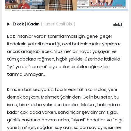
Erkek
|
Kadın
(Haberi Sesli Oku)
Bazı insanlar vardır, tanımlanması için, genel geçer
ifadelerin yeterli olmadığı, özel betimlemeler yapılarak,
ancak anlaşılabilecek, “süzme” bir hayat yaşayan ve
tüm çabalara rağmen, hiçbir şekilde, üzerinde ittifakla
“iyi” ya da “samimi” diye adlandırabileceğimiz bir
tanıma uymayan..
Kimden bahsediyoruz, tabi ki eski fahri konsolos, yeni
dernek başkanı, Mehmet Şahin’den. Gelin bu sefer, bu
isme, biraz daha yakından bakalım. Malum, hakkında o
kadar çok iddaa varken, sanki hiçbir şey olmamış gibi,
günlük hayatına devam eden, “siyasi” hedefleri ve “algı
yönetimi” için, sağdan say aynı, soldan say aynı, isimler