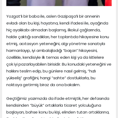
Yozgat’lı bir baba ile, aslen Gazipaşa’lı bir annenin
evladı olan bu kişi, hayatına, kendi ifadesi ile, ayağında
hiç ayakkabı olmadan başlamış, ilkokul çağlarında,
halde çaktığı sandıkları, her toplantıda hikayesine konu
etmiş, acıtasyon yeteneğini, algı yönetme sanatıyla
harmanlayıp, iyi ambalajladığı “başarı” hikayesini,
özellikle, kendisiyle ilk temas eden kişi ya da kitlelere
çok iyi pazarlayabilen birisidir. Bu konudaki yeteneğini ve
hakkını teslim edip, bu günlere nasıl gelmiş, “hızlı
yükseliş” grafiğini, hangi “sahte” dostluklarla, bu
noktaya getirmiş biraz da ona bakalım.
Geçtiğimiz yazımızda da ifade etmiştik, her defasında
kendisinden “büyük” ortaklarla ticaret yolculuğuna
başlayan, bahse konu bu kişi, elinden tutan ortaklarına,