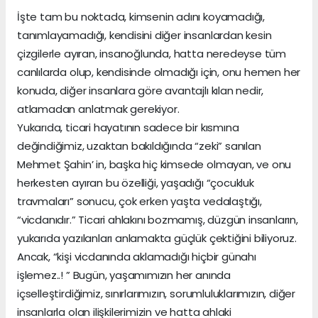
İşte tam bu noktada, kimsenin adını koyamadığı,
tanımlayamadığı, kendisini diğer insanlardan kesin
çizgilerle ayıran, insanoğlunda, hatta neredeyse tüm
canlılarda olup, kendisinde olmadığı için, onu hemen her
konuda, diğer insanlara göre avantajlı kılan nedir,
atlamadan anlatmak gerekiyor.
Yukarıda, ticari hayatının sadece bir kısmına
değindiğimiz, uzaktan bakıldığında “zeki” sanılan
Mehmet Şahin’ in, başka hiç kimsede olmayan, ve onu
herkesten ayıran bu özelliği, yaşadığı “çocukluk
travmaları” sonucu, çok erken yaşta vedalaştığı,
“vicdanıdır.” Ticari ahlakını bozmamış, düzgün insanların,
yukarıda yazılanları anlamakta güçlük çektiğini biliyoruz.
Ancak, “kişi vicdanında aklamadığı hiçbir günahı
işlemez..! ” Bugün, yaşamımızın her anında
içselleştirdiğimiz, sınırlarımızın, sorumluluklarımızın, diğer
insanlarla olan ilişkilerimizin ve hatta ahlaki