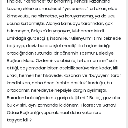
finalde, “kendince” tur bindirmiş, kendisi kazancına
kazanç eklerken, maalesef “yeteneksiz” ortakları, elde
ki mevcutu, ne hikmetse, ya koruyamamış, ya da ucu
ucuna kurtarmıştır. Alanya kamuoyu tarafından, çok
bilinmeyen, Belçika’da yaşayan, Muharrem isimli
Emirdağ’lı gurbetçi iş insanı ile, “Milenyum” isimli teknede
başlayıp, döviz bürosu işletmeciliği ile taçlandırdığı
ortaklığından tutunda, bir dönemin Tosmur Belediye
Başkanı Musa Özdemir ve abisi ile, fetö imamının” sulh
ettiği, başlamadan biten otelcilik serüvenine kadar, irili
ufaklı, hemen her hikayede, kazanan ve “büyüyen” taraf
kendisi iken, daha önce “sahte dostluk” kurduğu, bu
ortaklarının, neredeyse hepsiyle dargın ayrılmıştır.
Buradan bakıldığında ne garip değil mi ? Bu kişi, göz alıcı
bu cv’ sini, aynı zamanda iki dönem, Ticaret ve Sanayi
Odası Başkanlığı yaparak, nasıl daha yukarılara
taşıyabildi..?