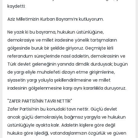
kaydetti:
Aziz Milletimizin Kurban Bayramı’nı kutluyorum.
Ne yazık ki bu bayrama, hukukun üstünlüğüne,
demokrasiye ve millet iradesine yönelik tartışmaların
gölgesinde buruk bir şekilde giriyoruz. Geçmişte kirli
referandum süreçlerinde nasıl adaletin, demokrasinin ve
Türk devlet geleneğinin yanında dimdik durduysak; bugün
de yargı eliyle muhalefeti dizayn etme girişimlerine,
siyasetin yargı yoluyla şekillendirilmesine ve millet
iradesinin gölgelenmesine karşı aynı kararlılıkla duruyoruz.
"ZAFER PARTİSİ'NİN TAVRI NETTİR"
Zafer Partisi’nin bu konudaki tavrı nettir. Güçlü devlet
ancak güçlü demokrasiyle, bağımsız yargıyla ve hukukun
üstünlüğüyle ayakta kalır. Adaletin kişilere göre değil
hukuka göre işlediği, vatandaşlarımızın özgürlük ve güven