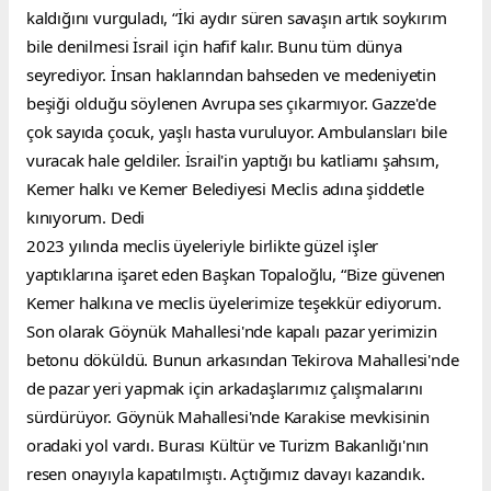
kaldığını vurguladı, “İki aydır süren savaşın artık soykırım 
bile denilmesi İsrail için hafif kalır. Bunu tüm dünya 
seyrediyor. İnsan haklarından bahseden ve medeniyetin 
beşiği olduğu söylenen Avrupa ses çıkarmıyor. Gazze'de 
çok sayıda çocuk, yaşlı hasta vuruluyor. Ambulansları bile 
vuracak hale geldiler. İsrail'in yaptığı bu katliamı şahsım, 
Kemer halkı ve Kemer Belediyesi Meclis adına şiddetle 
kınıyorum. Dedi
2023 yılında meclis üyeleriyle birlikte güzel işler 
yaptıklarına işaret eden Başkan Topaloğlu, “Bize güvenen 
Kemer halkına ve meclis üyelerimize teşekkür ediyorum. 
Son olarak Göynük Mahallesi'nde kapalı pazar yerimizin 
betonu döküldü. Bunun arkasından Tekirova Mahallesi'nde 
de pazar yeri yapmak için arkadaşlarımız çalışmalarını 
sürdürüyor. Göynük Mahallesi'nde Karakise mevkisinin 
oradaki yol vardı. Burası Kültür ve Turizm Bakanlığı'nın 
resen onayıyla kapatılmıştı. Açtığımız davayı kazandık. 