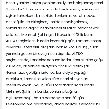
basa, yapılan kariyer planlaması, iyi ambalajlanmış ticari
“başarılar”, bürokrasi üzerinde kurulmaya çalışılan gizli-
aşikar tahakküm, bir şekilde, fonlanmış yerel medya
desteği ile de birleşince, “halde sandık çakarak,
sokaktan geldiğini” insanlara her fırsatta tekrar tekrar
anlatan Mehmet Şahin için, hikayenin 10/8 lik kısmı,
ALTSO seçimlerini kura ile kazandığı gün, tamamlanmış
oluyordu. İsterseniz araştırın, bahse konu bu kişi, şuan
yanında gezen bir avuç insan dışında, ALTSO
seçimlerinde, kendisine sonuna kadar destek olan çoğu
kişi ile de, bir şekilde hikayesini “bozuk” bitirmiştir.
Günümüze geldiğimizde ise, kendisiyle yaptığı
ortaklıkta, karanlıkta kalan tüm ticari aksiyonları,
merhum Aydın ÇAVUŞOĞLU tarafından sorgulanan
Mehmet Şahin’ in, bu aksiyonları ortağına
açıklayamadığı, hatta neredeyse son 20 gün
telefonuna bile bakmadığı, iddaa ediliyor. Gencecik bir