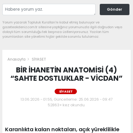
Gönder
Yorum yazarak Topluluk Kuralları’nı kabul etmiş bulunuyor ve
gazeteakdeniz.com.tr sitesine yaptığınız yorumunuzla ilgili doğrudan veya
dolaylı tüm sorumluluğu tek başınıza üstleniyorsunuz. Yazılan tüm
yorumlardan site yönetimi hiçbir şekilde sorumlu tutulamaz.
Anasayfa
SİYASET
BİR İHANETİN ANATOMİSİ (4)
“SAHTE DOSTLUKLAR - VİCDAN”
SİYASET
13.06.2026 - 01:55, Güncelleme: 25.06.2026 - 09:47
52863+ kez okundu.
Karanlıkta kalan noktaları, açık yüreklilikle