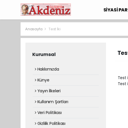
SİYASİ PAR
Anasayfa
Test İki
Test
Kurumsal
Hakkımızda
Test i
Künye
Test i
Yayın İlkeleri
Kullanım Şartları
Veri Politikası
Gizlilik Politikası